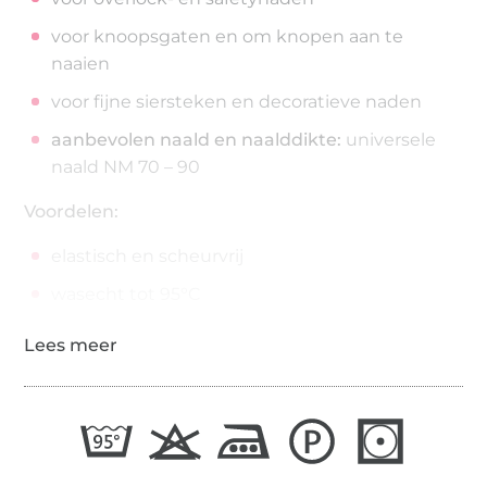
voor knoopsgaten en om knopen aan te
naaien
voor fijne siersteken en decoratieve naden
aanbevolen naald en naalddikte:
universele
naald NM 70 – 90
Voordelen:
elastisch en scheurvrij
wasecht tot 95°C
strijkecht tot 200°C
200 meter op de spoel
draaddikte: No./Tkt. 100 | dtex 300/2 | Nm 65/2