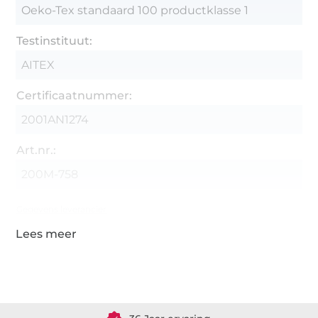
Oeko-Tex standaard 100 productklasse 1
Testinstituut:
AITEX
Certificaatnummer:
2001AN1274
Art.nr.:
200M-758
Gegevens leverancier
Meer dan 1.8 miljoen meter stof klaar voor verzending
36 Jaar ervaring