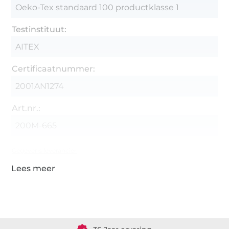
Oeko-Tex standaard 100 productklasse 1
Testinstituut:
AITEX
Certificaatnummer:
2001AN1274
Art.nr.:
200M-665
Gegevens leverancier
Meer dan 1.8 miljoen meter stof klaar voor verzending
36 Jaar ervaring