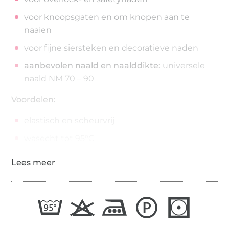
voor knoopsgaten en om knopen aan te
naaien
voor fijne siersteken en decoratieve naden
aanbevolen naald en naalddikte:
universele
naald NM 70 – 90
Voordelen:
elastisch en scheurvrij
wasecht tot 95°C
strijkecht tot 200°C
200 meter op de spoel
draaddikte: No./Tkt. 100 | dtex 300/2 | Nm 65/2