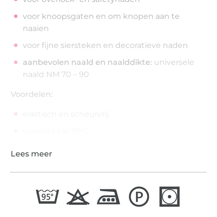
voor knoopsgaten en om knopen aan te
naaien
voor fijne siersteken en decoratieve naden
aanbevolen naald en naalddikte:
universele
naald NM 70 – 90
Voordelen:
elastisch en scheurvrij
wasecht tot 95°C
strijkecht tot 200°C
200 meter op de spoel
draaddikte: No./Tkt. 100 | dtex 300/2 | Nm 65/2