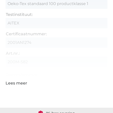
Oeko-Tex standaard 100 productklasse 1
Testinstituut:
AITEX
Certificaatnummer:
2001AN1274
Art.nr.:
200M-582
Gegevens leverancier
Meer dan 1.8 miljoen meter stof klaar voor verzending