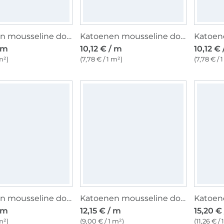
Katoenen mousseline double gauze, bessenkleurig
Katoenen mousseline double gauze, braamkleurig
/ m
10,12 € / m
10,12 €
m²)
(7,78 € / 1 m²)
(7,78 € / 
Katoenen mousseline double gauze uni, olijfgroen
Katoenen mousseline double gauze lemon, wit
/ m
12,15 € / m
15,20 €
m²)
(9,00 € / 1 m²)
(11,26 € / 