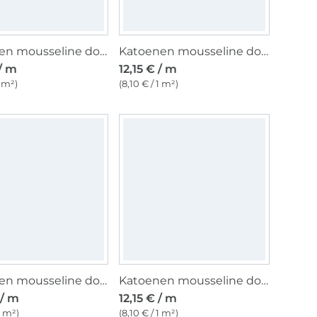
Katoenen mousseline double gauze, pale green
Katoenen mousseline double gauze golden dots, oud blauwpaars
 / m
12,15 € / m
1 m²)
(8,10 € / 1 m²)
Katoenen mousseline double gauze bloemenliefde, wit
Katoenen mousseline double gauze golden dots, marineblauw
 / m
12,15 € / m
1 m²)
(8,10 € / 1 m²)