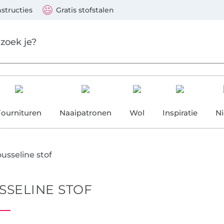
Naar de producten
Ga verder met zoeken
 Visa, Mastercard, PayPal, iDeal, Vooruitbetaling via b
nstructies
Gratis stofstalen
res
Fournituren
Naaipatronen
Wol
Inspiratie
N
usseline stof
SELINE STOF