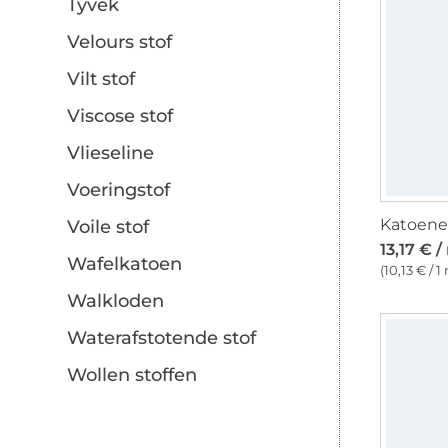
Tyvek
Velours stof
Vilt stof
Viscose stof
Vlieseline
Voeringstof
Voile stof
13,17 € /
Wafelkatoen
(10,13 € / 1
Walkloden
Waterafstotende stof
Wollen stoffen