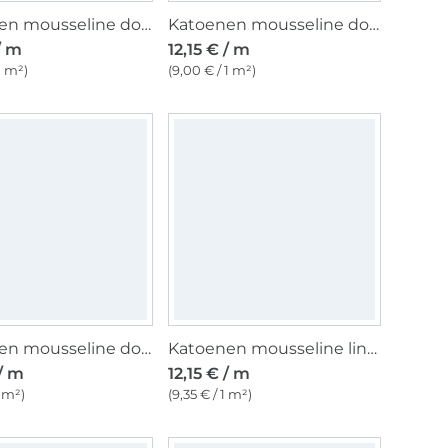
Katoenen mousseline double gauze golden dots, oudrosé
Katoenen mousseline double gauze golden dots, bessenkleurig
/ m
12,15 € / m
1 m²)
(9,00 € / 1 m²)
Katoenen mousseline double gauze, lichtblauw
Katoenen mousseline linnenlook, donkerblauw
 / m
12,15 € / m
1 m²)
(9,35 € / 1 m²)