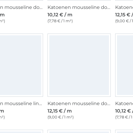
Katoenen mousseline double gauze, inktblauw
Katoenen mousseline double gauze, zwart
/ m
10,12 € / m
12,15 € 
m²)
(7,78 € / 1 m²)
(9,00 € / 
Katoenen mousseline linnenlook, zandkleurig
Katoenen mousseline double gauze golden dots, gebroken wit
 m
12,15 € / m
10,12 €
m²)
(9,00 € / 1 m²)
(7,78 € / 