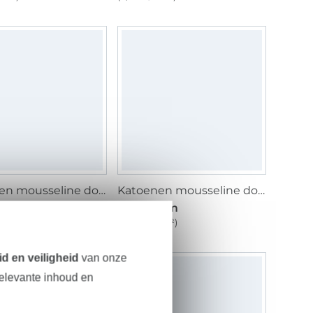
Katoenen mousseline double gauze citroenen, apricot
Katoenen mousseline double gauze Eucalyptus, wit
 / m
15,20 € / m
1 m²)
(11,52 € / 1 m²)
d en veiligheid
van onze
relevante inhoud en