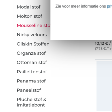
Zie voor meer informatie ons
pr
Modal stof
Molton stof
Mousseline stof
Nicky velours
10,12 € 
Oilskin Stoffen
(7,78 € / 1 
Organza stof
Ottoman stof
Paillettenstof
Panama stof
Paneelstof
Pluche stof &
imitatiebont