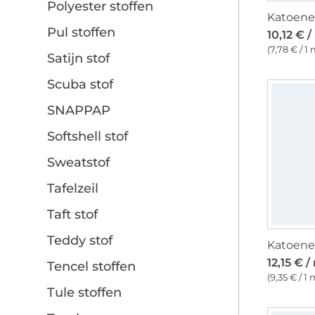
Polyester stoffen
Pul stoffen
10,12 € 
(7,78 € / 1 
Satijn stof
Scuba stof
SNAPPAP
Softshell stof
Sweatstof
Tafelzeil
Taft stof
Teddy stof
12,15 € /
Tencel stoffen
(9,35 € / 1 
Tule stoffen