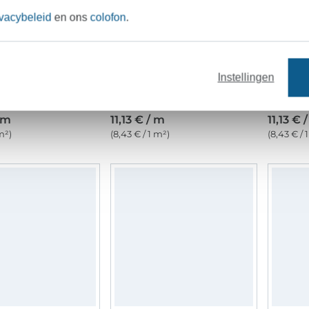
ivacybeleid
en ons
colofon
.
Instellingen
Katoenen mousseline double gauze, mosterdgeel
Katoenen mousseline double gauze, bleke mintgroen
/ m
11,13 € / m
11,13 € 
m²)
(8,43 € / 1 m²)
(8,43 € / 