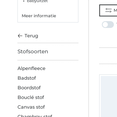
babyuitzet
M
Meer informatie
Terug
Stofsoorten
Alpenfleece
Badstof
Boordstof
Bouclé stof
Canvas stof
Chambray stof