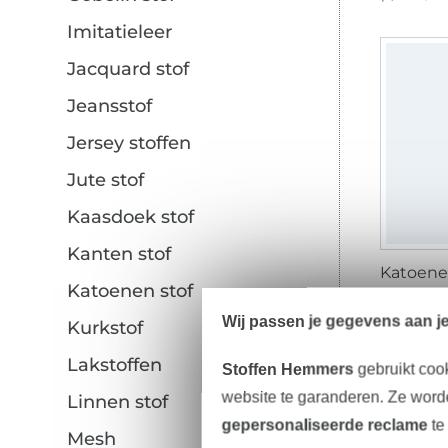
Imitatieleer
Jacquard stof
Jeansstof
Jersey stoffen
Jute stof
Kaasdoek stof
Kanten stof
Katoenen stof
12,15 € /
(9,00 € / 1
Wij passen je gegevens aan j
Kurkstof
Lakstoffen
Stoffen Hemmers
gebruikt coo
website te garanderen. Ze worde
Linnen stof
gepersonaliseerde reclame
te
Mesh