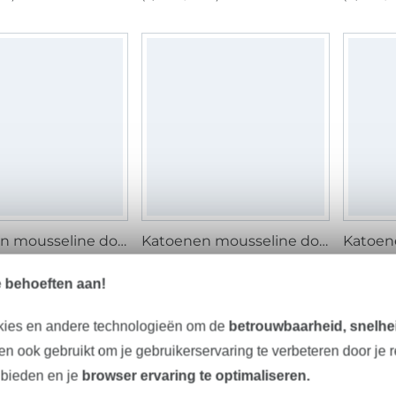
Katoenen mousseline double gauze Dobby Blue Poppy, blanc
Katoenen mousseline double gauze, terracotta
 m
10,12 € / m
15,20 €
 m²)
(7,78 € / 1 m²)
(11,26 € / 
e behoeften aan!
kies en andere technologieën om de
betrouwbaarheid, snelhei
n ook gebruikt om je gebruikerservaring te verbeteren door je 
 bieden en je
browser ervaring te optimaliseren.