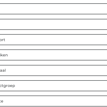
ort
iken
aal
ctgroep
te