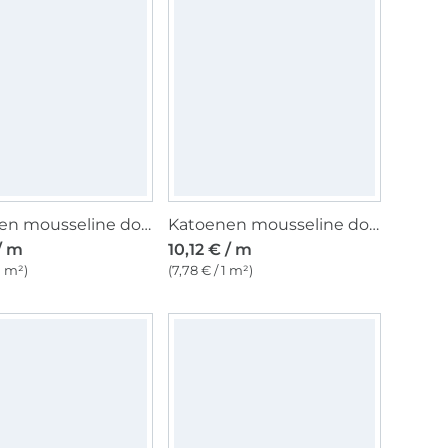
Katoenen mousseline double gauze petite fleurs, gebroken wit
Katoenen mousseline double gauze uni, lichtaqua
/ m
10,12 € / m
 1 m²)
(7,78 € / 1 m²)