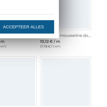
ACCEPTEER ALLES
Katoenen mousseline double gauze, licht pastelgroen
Katoenen mousseline double gauze, petrol
/ m
10,12 € / m
1 m²)
(7,78 € / 1 m²)