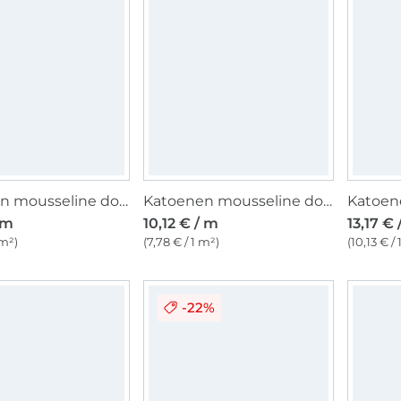
Katoenen mousseline double gauze Forest Animals, wit
Katoenen mousseline double gauze, wit
 m
10,12 € / m
13,17 € 
 m²)
(7,78 € / 1 m²)
(10,13 € /
-22%