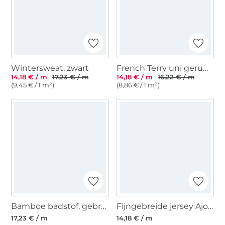
Wintersweat, zwart
French Terry uni geruwd, indigoblauw
14,18 € / m
17,23 € / m
14,18 € / m
16,22 € / m
(9,45 € / 1 m²)
(8,86 € / 1 m²)
Bamboe badstof, gebroken wit
Fijngebreide jersey Ajour, donker roodpaars
17,23 € / m
14,18 € / m