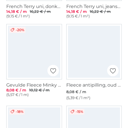
French Terry uni, donkerblauw
French Terry uni, jeansblauw
14,18 € / m
16,22 € / m
14,18 € / m
16,22 € / m
(9,15 € / 1 m²)
(9,15 € / 1 m²)
-20%
Gevulde Fleece Minky Dots, licht blauw
Fleece antipilling, oud oudrosé
8,08 € / m
10,12 € / m
8,08 € / m
(5,57 € / 1 m)
(5,39 € / 1 m²)
-18%
-15%