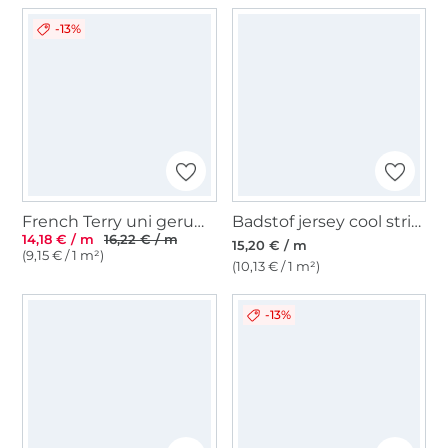
-13%
French Terry uni geruwd, zwart
Badstof jersey cool stripes, blauw
14,18 € / m
16,22 € / m
15,20 € / m
(9,15 € / 1 m²)
(10,13 € / 1 m²)
-13%