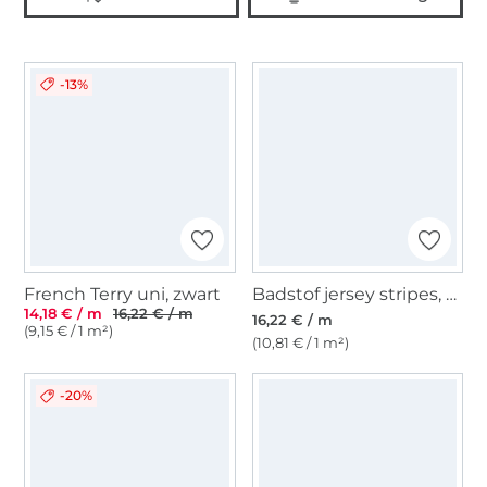
-13%
French Terry uni, zwart
Badstof jersey stripes, blauwpaars
14,18 € / m
16,22 € / m
16,22 € / m
(9,15 € / 1 m²)
(10,81 € / 1 m²)
-20%