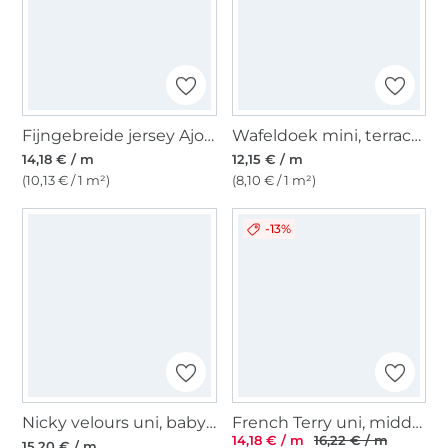
Fijngebreide jersey Ajour, wit
Wafeldoek mini, terracotta
14,18 € / m
12,15 € / m
(10,13 € / 1 m²)
(8,10 € / 1 m²)
-13%
Nicky velours uni, babyroze
French Terry uni, middengroen
14,18 € / m
16,22 € / m
15,20 € / m