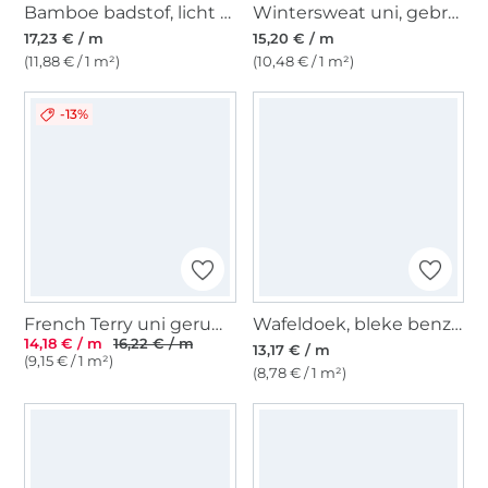
Bamboe badstof, licht duivenblauw
Wintersweat uni, gebroken wit
17,23 € / m
15,20 € / m
(11,88 € / 1 m²)
(10,48 € / 1 m²)
-13%
French Terry uni geruwd, petrol
Wafeldoek, bleke benzine
14,18 € / m
16,22 € / m
13,17 € / m
(9,15 € / 1 m²)
(8,78 € / 1 m²)