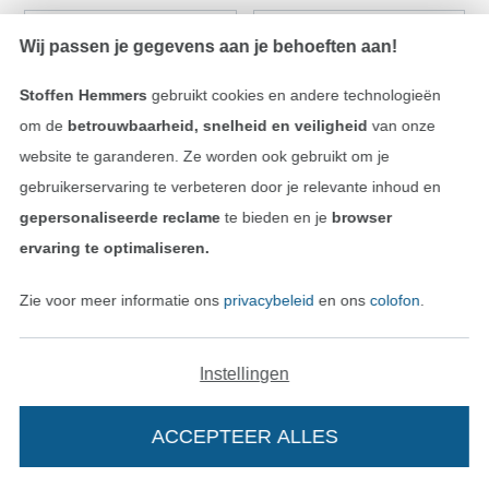
-7%
Wij passen je gegevens aan je behoeften aan!
Stoffen Hemmers
gebruikt cookies en andere technologieën
om de
betrouwbaarheid, snelheid en veiligheid
van onze
website te garanderen. Ze worden ook gebruikt om je
gebruikerservaring te verbeteren door je relevante inhoud en
gepersonaliseerde reclame
te bieden en je
browser
Wintersweat, bessenkleurig gemêleerd
Katoenen flanel, jeansblauw
ervaring te optimaliseren.
14,18 € / m
15,20 € / m
10,12 € / m
(9,45 € / 1 m²)
(6,98 € / 1 m²)
Zie voor meer informatie ons
privacybeleid
en ons
colofon
.
Komt binnenkort
Instellingen
ACCEPTEER ALLES