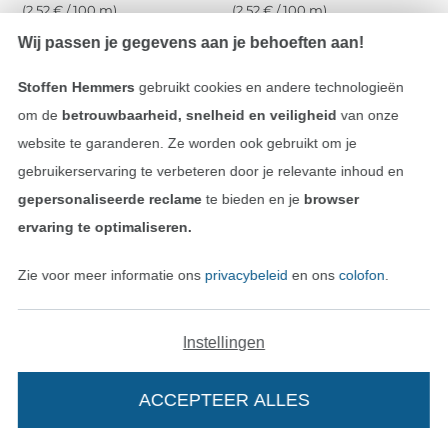
(2,52 € / 100 m)
(2,52 € / 100 m)
Wij passen je gegevens aan je behoeften aan!
Stoffen Hemmers
gebruikt cookies en andere technologieën
om de
betrouwbaarheid, snelheid en veiligheid
van onze
website te garanderen. Ze worden ook gebruikt om je
gebruikerservaring te verbeteren door je relevante inhoud en
gepersonaliseerde reclame
te bieden en je
browser
ervaring te optimaliseren.
Gütermann garen (417) geel
Bulk garen 40, 2700 m, wit
Zie voor meer informatie ons
privacybeleid
en ons
colofon
.
5,03 € / stuk
4,02 € / stuk
(2,52 € / 100 m)
(0,15 € / 100 m)
Instellingen
ACCEPTEER ALLES