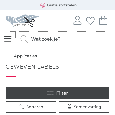
Opent een nieuw venster
Je kunt bij ons betalen met de volgende betaalmethoden:
Onze transporteurs zijn: DHL en DPD
Gratis stofstalen
Stoffen Hemmers – stoffen, naaipatronen & naaiaccessoi
Log in op je account
Je hebt geen i
Je hebt 
Aanmelden
Jouw favo
Je 
Zoeken naar stoffen, fournituren en naaipatrone
Vul hier je zoekterm in.
Applicaties
GEWEVEN LABELS