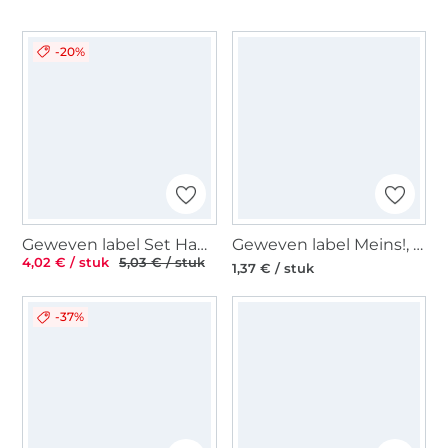
-20%
Geweven label Set Handmade with love 7 pcs.
Geweven label Meins!, beige
4,02 € / stuk
5,03 € / stuk
1,37 € / stuk
-37%