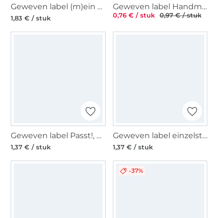
Geweven label (m)ein design, wit
Geweven label Handmade with love 50 x 15 mm, wit
0,76 € / stuk
0,97 € / stuk
1,83 € / stuk
Geweven label Passt!, beige
Geweven label einzelstück, roze
1,37 € / stuk
1,37 € / stuk
-37%