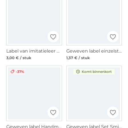
Label van imitatieleer Räubertochter
Geweven label einzelstück, orange
3,00 € / stuk
1,37 € / stuk
-37%
Komt binnenkort
Geweven label Handmade with love 5 x 2,5 cm, zwart
Geweven label Set Smiley XL, 58 stuks