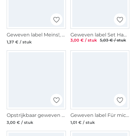
Geweven label Meins!, roze
Geweven label Set Handmade with love 5 x 2,5 cm, 5 pcs.
3,00 € / stuk
5,03 € / stuk
1,37 € / stuk
Opstrijkbaar geweven label Happy Iron on, lichtgrijs
Geweven label Für mich, zwart
3,00 € / stuk
1,01 € / stuk