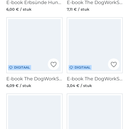
E-book Erbsünde Hundetasche Maria, Duits
E-book The DogWorkShop Hundepullover Cozy, Duits
6,00 € / stuk
7,11 € / stuk
DIGITAAL
DIGITAAL
E-book The DogWorkShop Hundemantel Rainy, Duits
E-book The DogWorkShop Hundehalstuch Classic, Duits
6,09 € / stuk
3,04 € / stuk