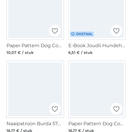
DIGITAAL
Paper Pattern Dog Coat, Burda 6049
E-Book Joudii Hundehoodie Charly, duits
10,07 € / stuk
6,51 € / stuk
Naaipatroon Burda 5702, Dog Accessoires, Nl/Dui/En/Fr
Paper Pattern Dog Coat, Burda 7752, Dui/En/Fr
16,17 € / stuk
16,17 € / stuk