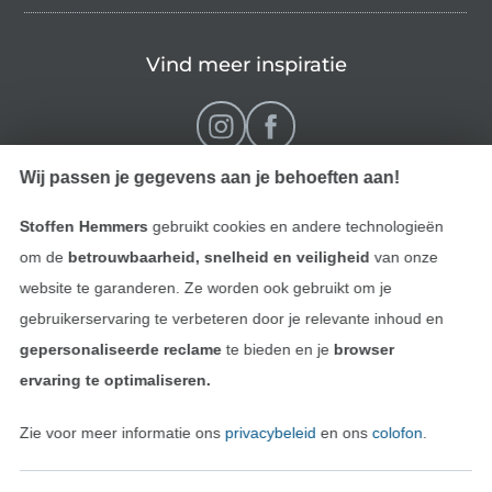
Vind meer inspiratie
Wij passen je gegevens aan je behoeften aan!
Stoffen Hemmers
gebruikt cookies en andere technologieën
om de
betrouwbaarheid, snelheid en veiligheid
van onze
website te garanderen. Ze worden ook gebruikt om je
gebruikerservaring te verbeteren door je relevante inhoud en
Wissel naar de Nederlands
Wissel naar de Fra
Nederlands
Français
gepersonaliseerde reclame
te bieden en je
browser
ervaring te optimaliseren.
Deutsch
Zie voor meer informatie ons
privacybeleid
en ons
colofon
.