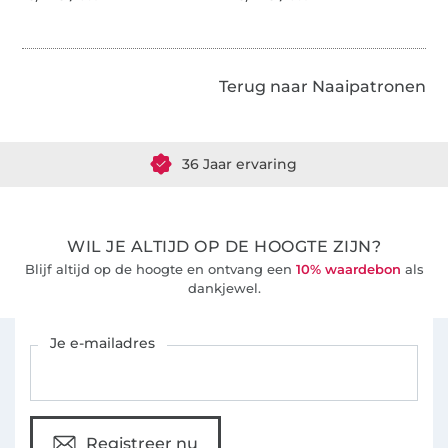
Terug naar Naaipatronen
Meer dan 1.8 miljoen meter stof klaar voor verzending
36 Jaar ervaring
WIL JE ALTIJD OP DE HOOGTE ZIJN?
Blijf altijd op de hoogte en ontvang een
10% waardebon
als
dankjewel.
Schrijf je in voor de Stoffen Hemmers nieuwsbrief
Je e-mailadres
Registreer nu