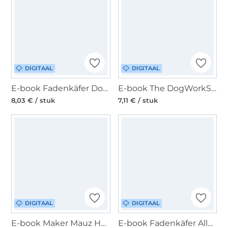
DIGITAAL
DIGITAAL
E-book Fadenkäfer Dog Hoodie, Duits
E-book The DogWorkShop Hunderegenmantel Drizzly Duits
8,03 € / stuk
7,11 € / stuk
DIGITAAL
DIGITAAL
E-book Maker Mauz Hundejacke Alma, Duits
E-book Fadenkäfer Allwettermantel Hunde, Duits