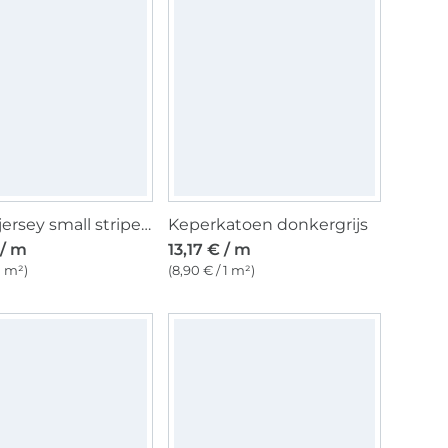
Katoenjersey small stripes, grijs
Keperkatoen donkergrijs
 / m
13,17 € / m
 1 m²)
(8,90 € / 1 m²)