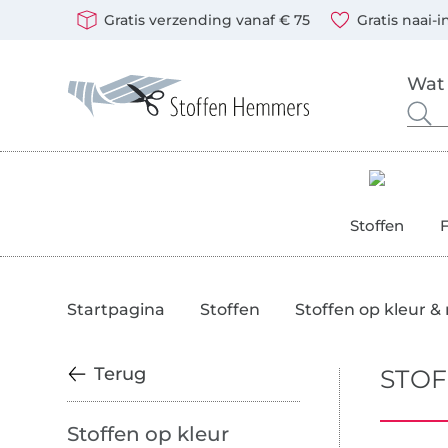
Wissel naar de Duitse shop
Opent een nieuw venster
Je kunt bij ons betalen met de volgende betaalmethoden:
Onze transporteurs zijn: DHL en DPD
Gratis verzending vanaf € 75
Gratis naai-i
Stoffen Hemmers – stoffen, naaipatronen & naaiaccessoi
Zoeken naar stoffen, fournituren en naaipatronen
Vul hier je zoekterm in.
Stoffen
Startpagina
Stoffen
Stoffen op kleur &
Terug
STOF
Stoffen op kleur