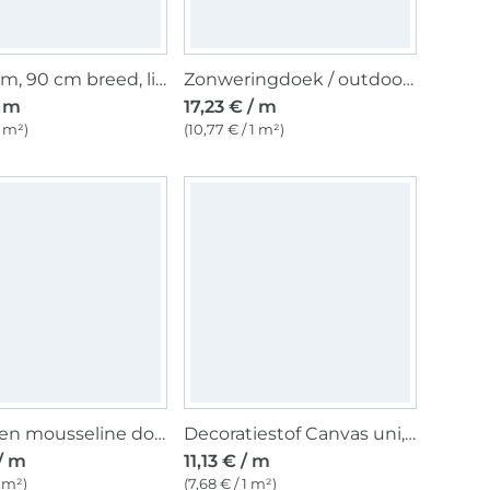
Vilt 3 mm, 90 cm breed, lichtgrijs gemêleerd
Zonweringdoek / outdoorstof, 160 cm, lichtgrijs
/ m
17,23 € / m
1 m²)
(10,77 € / 1 m²)
Katoenen mousseline double gauze, steengrijs
Decoratiestof Canvas uni, antracietgrijs
 / m
11,13 € / m
1 m²)
(7,68 € / 1 m²)