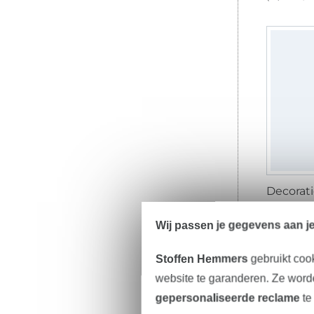
11,13 € /
(7,68 € / 1 
Wij passen je gegevens aan j
Stoffen Hemmers
gebruikt coo
-1
website te garanderen. Ze worde
gepersonaliseerde reclame
te