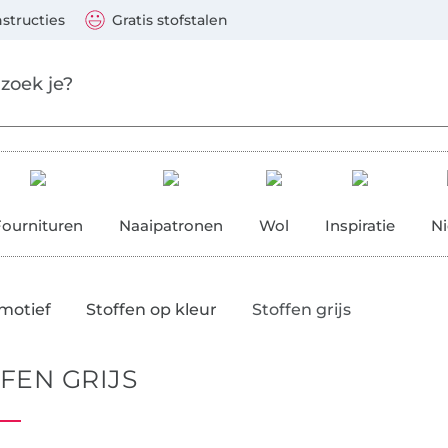
Naar de producten
Ga verder met zoeken
 Visa, Mastercard, PayPal, iDeal, Vooruitbetaling via b
nstructies
Gratis stofstalen
res
Fournituren
Naaipatronen
Wol
Inspiratie
N
 motief
Stoffen op kleur
Stoffen grijs
FEN GRIJS