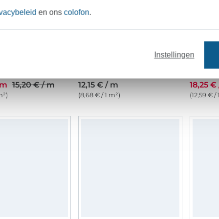
ivacybeleid
en ons
colofon
.
Instellingen
Meubelstof corduroy Hyper, donkergrijs
Decoratiestof Ottoman Floral Elegance, grijs
 m
15,20 € / m
12,15 € / m
18,25 €
m²)
(8,68 € / 1 m²)
(12,59 € /