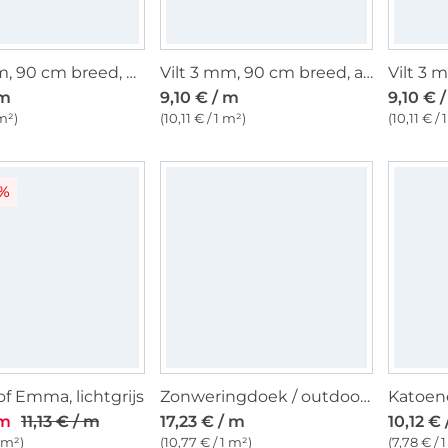
Vilt 3 mm, 90 cm breed, grijs gemêleerd
Vilt 3 mm, 90 cm breed, antracietgrijs
 m
9,10 € / m
9,10 € 
 m²)
(10,11 € / 1 m²)
(10,11 € / 
8%
f Emma, lichtgrijs
Zonweringdoek / outdoorstof, 160 cm, antracietgrijs gemêleerd
 m
11,13 € / m
17,23 € / m
10,12 €
1 m²)
(10,77 € / 1 m²)
(7,78 € / 