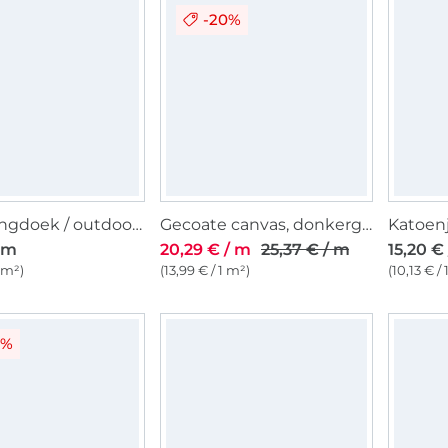
-20%
Zonweringdoek / outdoorstof uni, 160 cm, donkergrijs
Gecoate canvas, donkergrijs
/ m
20,29 € / m
25,37 € / m
15,20 €
1 m²)
(13,99 € / 1 m²)
(10,13 € /
0%