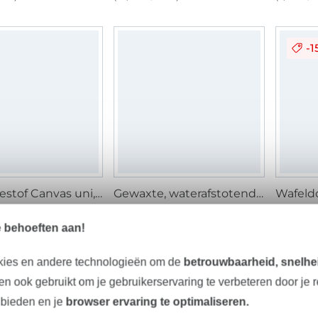
-1
Decoratiestof Canvas uni, bruingrijs
Gewaxte, waterafstotende canvas, antracietgrijs
 m
15,20 € / m
11,13 € 
m²)
(10,48 € / 1 m²)
(7,42 € / 
e behoeften aan!
kies en andere technologieën om de
betrouwbaarheid, snelhei
3%
-
n ook gebruikt om je gebruikerservaring te verbeteren door je 
 bieden en je
browser ervaring te optimaliseren.