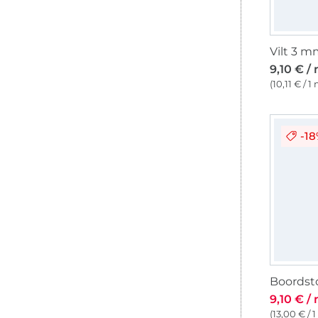
9,10 € /
(10,11 € / 1
-1
Boordsto
9,10 € /
(13,00 € / 