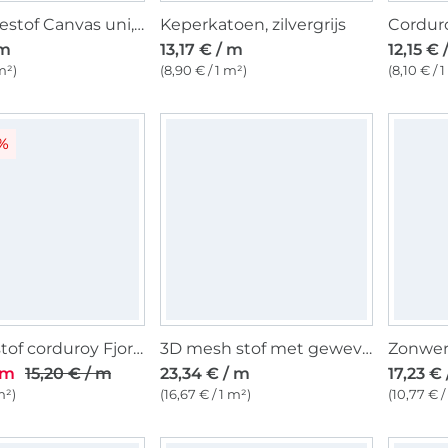
Decoratiestof Canvas uni, grijs
Keperkatoen, zilvergrijs
Corduro
 m
13,17 € / m
12,15 € 
m²)
(8,90 € / 1 m²)
(8,10 € / 
3%
Meubelstof corduroy Fjord, lichtgrijs
3D mesh stof met geweven achterkant, lichtgrijs
 m
15,20 € / m
23,34 € / m
17,23 €
m²)
(16,67 € / 1 m²)
(10,77 € /