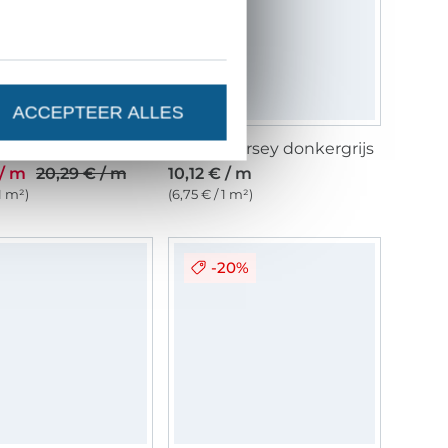
ACCEPTEER ALLES
Imitatiebond Lina, lichtgrijs
Viscose jersey donkergrijs
 / m
20,29 € / m
10,12 € / m
 1 m²)
(6,75 € / 1 m²)
-20%