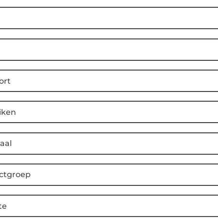
ort
iken
aal
ctgroep
te