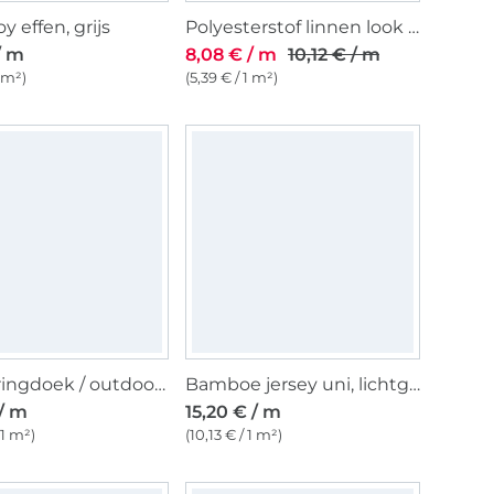
y effen, grijs
Polyesterstof linnen look stripes melange, grijs
/ m
8,08 € / m
10,12 € / m
1 m²)
(5,39 € / 1 m²)
Zonweringdoek / outdoorstof, 160 cm, donkergrijs-gemêleerd
Bamboe jersey uni, lichtgrijs
 / m
15,20 € / m
 1 m²)
(10,13 € / 1 m²)