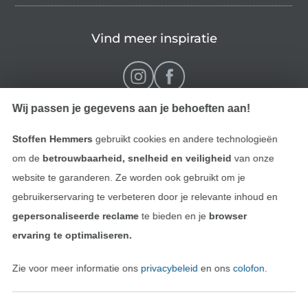
Vind meer inspiratie
Wij passen je gegevens aan je behoeften aan!
Stoffen Hemmers
gebruikt cookies en andere technologieën
om de
betrouwbaarheid, snelheid en veiligheid
van onze
website te garanderen. Ze worden ook gebruikt om je
gebruikerservaring te verbeteren door je relevante inhoud en
Wissel naar de Nederlands
Wissel naar de Fra
Nederlands
Français
gepersonaliseerde reclame
te bieden en je
browser
ervaring te optimaliseren.
Deutsch
Zie voor meer informatie ons
privacybeleid
en ons
colofon
.