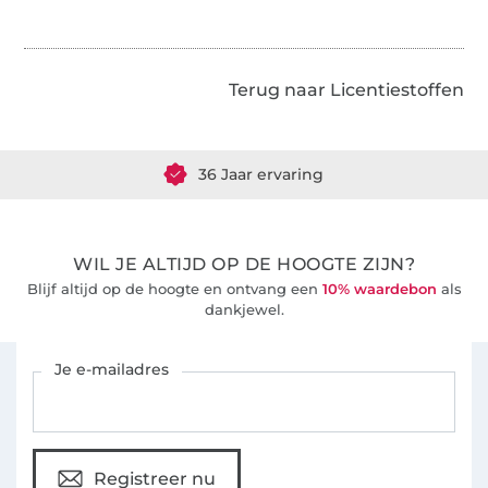
Terug naar Licentiestoffen
Meer dan 1.8 miljoen meter stof klaar voor verzending
36 Jaar ervaring
WIL JE ALTIJD OP DE HOOGTE ZIJN?
Blijf altijd op de hoogte en ontvang een
10% waardebon
als
dankjewel.
Schrijf je in voor de Stoffen Hemmers nieuwsbrief
Je e-mailadres
Registreer nu