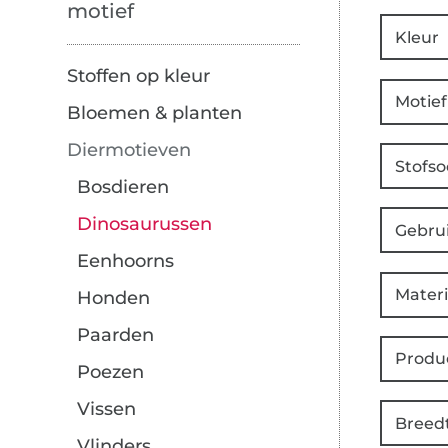
motief
Kleur
Stoffen op kleur
Motief
Bloemen & planten
Diermotieven
Stofso
Bosdieren
Dinosaurussen
Gebru
Eenhoorns
Materi
Honden
Paarden
Produ
Poezen
Vissen
Breed
Vlinders