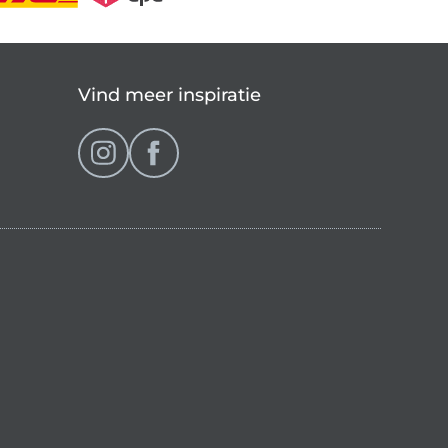
Vind meer inspiratie
op (momenteel gekozen)
ranse shop