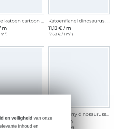
Popeline katoen cartoon dinos, wit
Katoenflanel dinosaurus, gebroken wit
 / m
11,13 € / m
1 m²)
(7,68 € / 1 m²)
French Terry Cute Dinosaur, groen
French Terry dinosaurussen, grijs gemêleerd
d en veiligheid
van onze
 / m
17,23 € / m
relevante inhoud en
 1 m²)
(11,49 € / 1 m²)