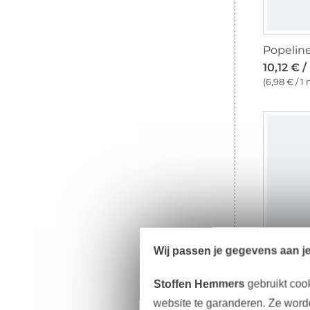
10,12 € 
(6,98 € / 1
Wij passen je gegevens aan j
Stoffen Hemmers
gebruikt coo
14,18 € 
website te garanderen. Ze worde
(9,78 € / 1