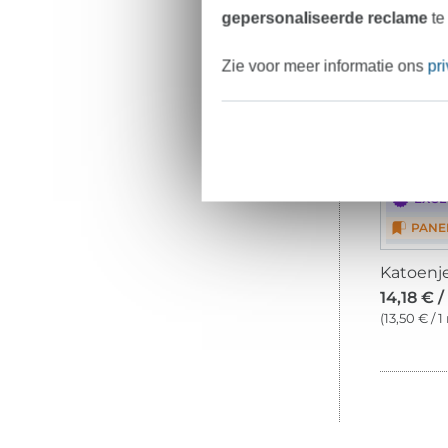
gepersonaliseerde reclame
te
Zie voor meer informatie ons
pr
K
EXCL
PANE
14,18 € /
(13,50 € / 1