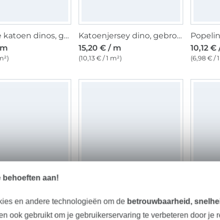
Popeline katoen dinos, gebroken wit
Katoenjersey dino, gebroken wit
/ m
15,20 € / m
10,12 €
 m²)
(10,13 € / 1 m²)
(6,98 € / 
e behoeften aan!
Regenjasstof Aqua Protect Dinosaurussen, diep donkergroen
French Terry Cute Dinosaur, oranje
kies en andere technologieën om de
betrouwbaarheid, snelhei
/ m
19,27 € / m
19,27 €
n ook gebruikt om je gebruikerservaring te verbeteren door je 
 m²)
(12,85 € / 1 m²)
(12,85 € /