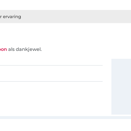
r ervaring
bon
als dankjewel.