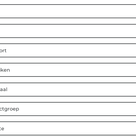
ort
iken
aal
ctgroep
te