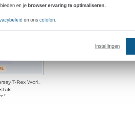
 bieden en je
browser ervaring te optimaliseren.
ivacybeleid
en ons
colofon
.
omt binnenkort
Instellingen
USIEF
EL
Katoenjersey T-Rex World Paneel Dino Place 150 x 70 cm
 stuk
 m²)