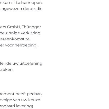
enkomst te herroepen.
 aangewezen derde, die
mers GmbH, Thüringer
belzinnige verklaring
 overeenkomst te
r voor herroeping,
ffende uw uitoefening
treken.
t moment heeft gedaan,
gevolge van uw keuze
andaard levering)