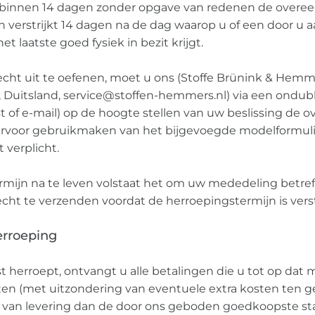
 binnen 14 dagen zonder opgave van redenen de overe
 verstrijkt 14 dagen na de dag waarop u of een door u
het laatste goed fysiek in bezit krijgt.
cht uit te oefenen, moet u ons (Stoffe Brünink & Hem
n, Duitsland, service@stoffen-hemmers.nl) via een ondub
post of e-mail) op de hoogte stellen van uw beslissing de
ervoor gebruikmaken van het bijgevoegde modelformulie
 verplicht.
mijn na te leven volstaat het om uw mededeling betre
cht te verzenden voordat de herroepingstermijn is vers
erroeping
 herroept, ontvangt u alle betalingen die u tot op da
sten (met uitzondering van eventuele extra kosten ten 
e van levering dan de door ons geboden goedkoopste st