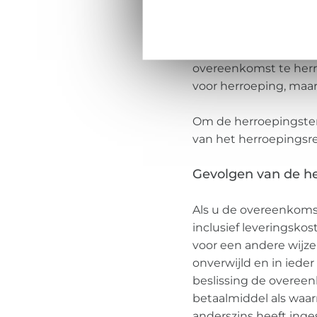
Om het herroepingsre
Str. 1, 48529 Nordhor
verklaring (bv. schrift
overeenkomst te herr
voor herroeping, maar 
Om de herroepingster
van het herroepingsre
Gevolgen van de h
Als u de overeenkomst
inclusief leveringsko
voor een andere wijz
onverwijld en in ieder
beslissing de overeen
betaalmiddel als waarm
anderszins heeft inge