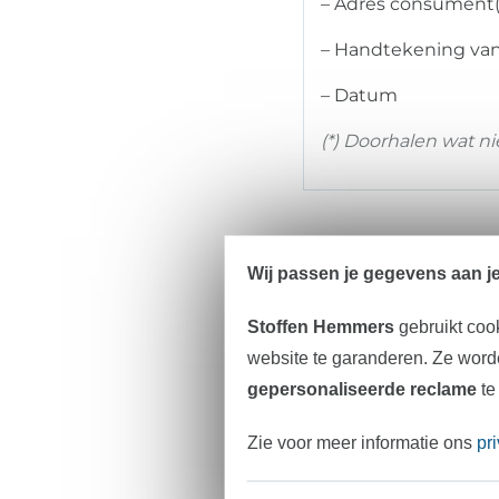
– Adres consument
– Handtekening van
– Datum
(*) Doorhalen wat ni
Wij passen je gegevens aan j
Stoffen Hemmers
gebruikt coo
website te garanderen. Ze worde
Herroepingsrecht (
gepersonaliseerde reclame
te
U heeft het recht om
Zie voor meer informatie ons
pr
De herroepingstermijn