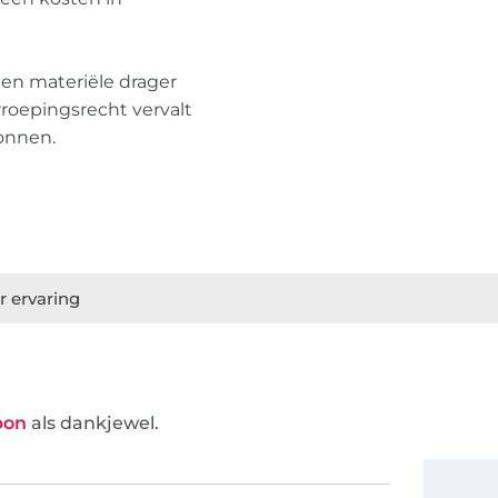
een materiële drager
rroepingsrecht vervalt
gonnen.
r ervaring
bon
als dankjewel.