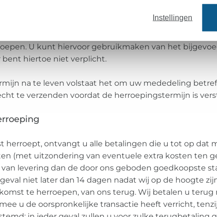
cht uit te oefenen, moet u ons (Stoffe Brünink & Hem
Instellingen
n, Deutschland, service@stoffen-hemmers.nl) via een on
elijk per post of e-mail) op de hoogte stellen van uw besl
oepen. U kunt hiervoor gebruikmaken van het bijgevo
bent hiertoe niet verplicht.
mijn na te leven volstaat het om uw mededeling betre
cht te verzenden voordat de herroepingstermijn is vers
erroeping
 herroept, ontvangt u alle betalingen die u tot op da
sten (met uitzondering van eventuele extra kosten ten 
e van levering dan de door ons geboden goedkoopste st
 geval niet later dan 14 dagen nadat wij op de hoogte zi
komst te herroepen, van ons terug. Wij betalen u terug
ee u de oorspronkelijke transactie heeft verricht, tenzij
stemd; in ieder geval zullen u voor zulke terugbetaling 