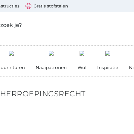
aar de hoofdinhoud gaan
Ga verder met zoek
 Visa, Mastercard, PayPal, iDeal, Vooruitbetaling via b
nstructies
Gratis stofstalen
res
Fournituren
Naaipatronen
Wol
Inspiratie
N
 HERROEPINGSRECHT