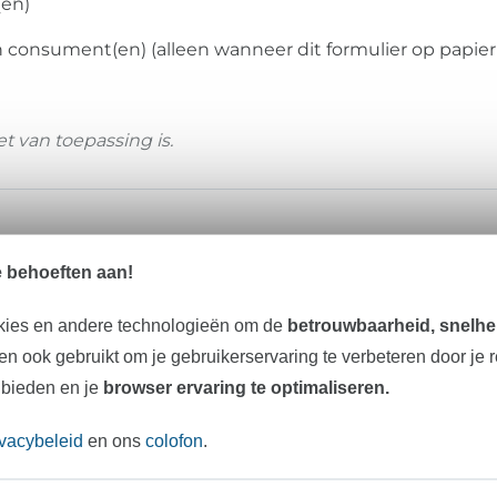
(en)
 consument(en) (alleen wanneer dit formulier op papier
et van toepassing is.
e behoeften aan!
kies en andere technologieën om de
betrouwbaarheid, snelhei
n ook gebruikt om je gebruikerservaring te verbeteren door je 
Downloadbare digitale inhoud)
 bieden en je
browser ervaring te optimaliseren.
 binnen 14 dagen zonder opgave van redenen de overe
ivacybeleid
en ons
colofon
.
 verstrijkt 14 dagen na de dag van de sluiting van de 