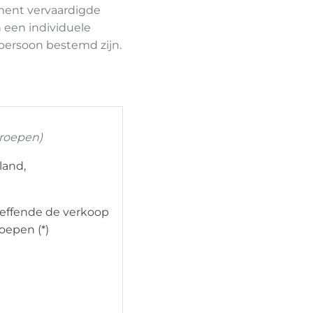
ment vervaardigde
n een individuele
 persoon bestemd zijn.
rroepen)
land,
etreffende de verkoop
oepen (*)