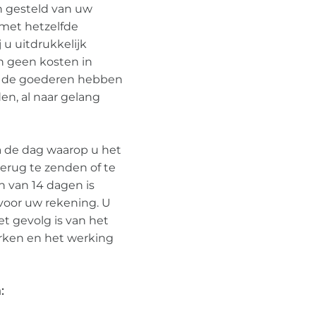
jn gesteld van uw
 met hetzelfde
 u uitdrukkelijk
en geen kosten in
j de goederen hebben
n, al naar gelang
na de dag waarop u het
erug te zenden of te
n van 14 dagen is
voor uw rekening. U
t gevolg is van het
erken en het werking
: