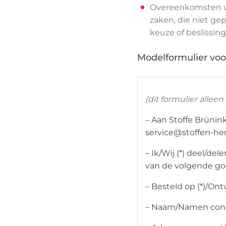
Overeenkomsten vo
zaken, die niet ge
keuze of beslissin
Modelformulier voo
(dit formulier alle
– Aan Stoffe Brünin
service@stoffen-h
– Ik/Wij (*) deel/de
van de volgende goe
– Besteld op (*)/Ont
– Naam/Namen con