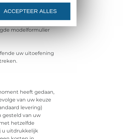
mers GmbH, Thüringer
ACCEPTEER ALLES
dubbelzinnige
issing de
egde modelformulier
ffende uw uitoefening
treken.
t moment heeft gedaan,
gevolge van uw keuze
andaard levering)
jn gesteld van uw
 met hetzelfde
 u uitdrukkelijk
geen kosten in