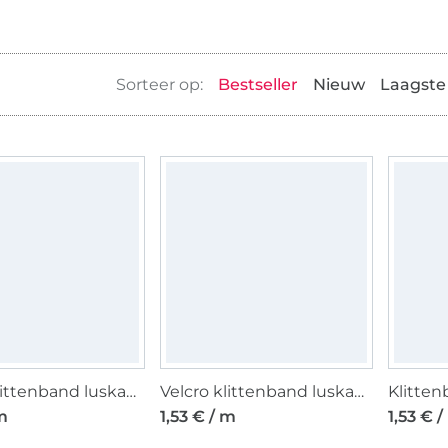
Bestseller
Nieuw
Laagste 
Velcro klittenband luskant opnaaibaar, wit
Velcro klittenband luskant opnaaibaar, zwart
m
1,53 € / m
1,53 € 