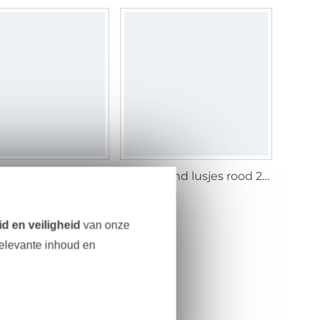
Klittenband lusjes, 25mm, lichter blauw
Klittenband lusjes rood 20mm
/ m
2,29 € / m
d en veiligheid
van onze
relevante inhoud en