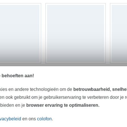
Velcro klittenband luskant zelfklevend, zwart
Klittenband lusjes, 25mm, oranje
e behoeften aan!
 m
1,53 € / m
1,53 € 
kies en andere technologieën om de
betrouwbaarheid, snelhei
n ook gebruikt om je gebruikerservaring te verbeteren door je 
Komt binnenkort
 bieden en je
browser ervaring te optimaliseren.
ivacybeleid
en ons
colofon
.