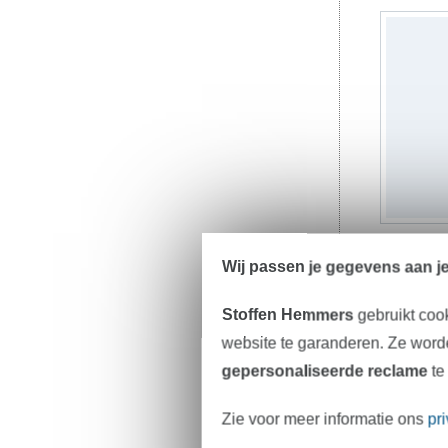
Wij passen je gegevens aan j
1,93 € /
Stoffen Hemmers
gebruikt coo
website te garanderen. Ze worde
gepersonaliseerde reclame
te
Zie voor meer informatie ons
pr