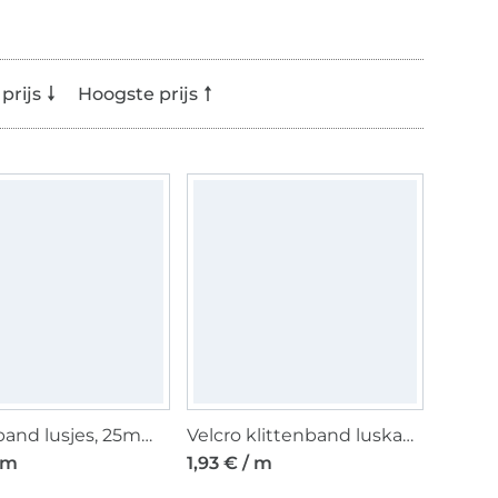
prijs
Hoogste prijs
Klittenband lusjes, 25mm, blauw
Velcro klittenband luskant zelfklevend, wit
/ m
1,93 € / m