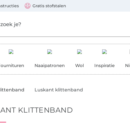
Naar de producten
Ga verder met zoeken
 Visa, Mastercard, PayPal, iDeal, Vooruitbetaling via b
nstructies
Gratis stofstalen
res
Fournituren
Naaipatronen
Wol
Inspiratie
N
littenband
Luskant klittenband
ANT KLITTENBAND