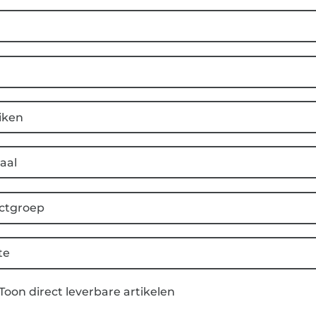
iken
aal
ctgroep
te
Toon direct leverbare artikelen