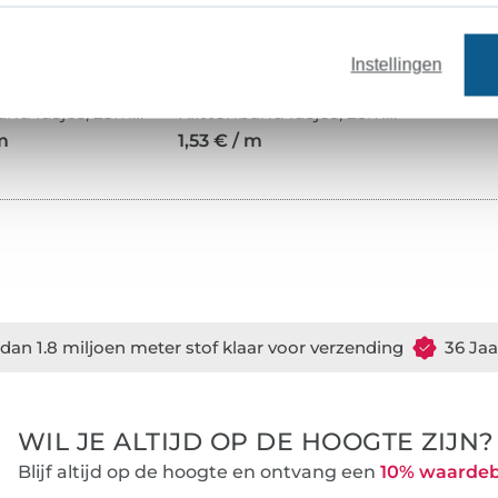
Instellingen
Klittenband lusjes, 25mm, rood
Klittenband lusjes, 25mm, wit
m
1,53 € / m
dan 1.8 miljoen meter stof klaar voor verzending
36 Jaa
WIL JE ALTIJD OP DE HOOGTE ZIJN?
Blijf altijd op de hoogte en ontvang een
10% waarde