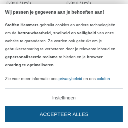
(6,98 € / 1 m²)
(6,98 € / 1 m²)
Wij passen je gegevens aan je behoeften aan!
Stoffen Hemmers
gebruikt cookies en andere technologieën
om de
betrouwbaarheid, snelheid en veiligheid
van onze
website te garanderen. Ze worden ook gebruikt om je
gebruikerservaring te verbeteren door je relevante inhoud en
gepersonaliseerde reclame
te bieden en je
browser
ervaring te optimaliseren.
Katoen popeline birds, donkerblauw
Katoen The Flowers, zwart
Zie voor meer informatie ons
privacybeleid
en ons
colofon
.
11,13 € / m
10,12 € / m
(7,42 € / 1 m²)
(6,98 € / 1 m²)
Instellingen
ACCEPTEER ALLES