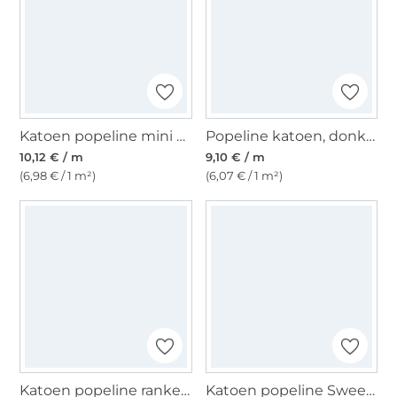
Katoen popeline mini stripes, rosé
Popeline katoen, donker mintgroen
10,12 € / m
9,10 € / m
(6,98 € / 1 m²)
(6,07 € / 1 m²)
Katoen popeline ranken, dennengroen
Katoen popeline Sweet Blossom, gebroken wit