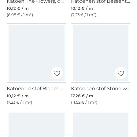
Katoen The Flowers, donkerblauw
Katoenen stof Bessentakjes, vaalgroen
10,12 € / m
10,12 € / m
(6,98 € / 1 m²)
(7,23 € / 1 m²)
Katoenen stof Bloom & Birds, oudroze
Katoenen stof Stone washed Fibre Mood, crèmekleurig
10,12 € / m
17,28 € / m
(7,23 € / 1 m²)
(11,52 € / 1 m²)