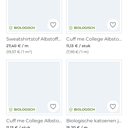
BIOLOGISCH
BIOLOGISCH
Sweatshirtstof Albstoffe Hamburger Liebe Sweet Home Gardeners Delight, marineblauw
Cuff me College Albstofe Hamburger Liebe Bloom biologische boordstof XXL, fuchsia - groen
27,40 € / m
11,13 € / stuk
(19,57 € / 1 m²)
(7,95 € / 1 m)
BIOLOGISCH
BIOLOGISCH
Cuff me College Albstoffe Hamburger Liebe Bliss biologische boordstof, blauw
Biologische katoenen jersey, oudroze
11,13 € / stuk
15,20 € / m