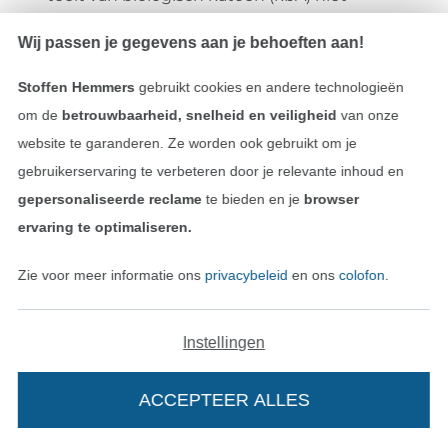
toegestaan, net zo min als het gebruik van
Wij passen je gegevens aan je behoeften aan!
kunstmest en pesticiden. Bij wol spreekt men
van ‚gecontroleerde biologische veehouderij‘
Stoffen Hemmers
gebruikt cookies en andere technologieën
(kbT).
om de
betrouwbaarheid, snelheid en veiligheid
van onze
De certificering volgens de Global Organic
website te garanderen. Ze worden ook gebruikt om je
Textile Standard (GOTS) geeft uitsluitsel over
gebruikerservaring te verbeteren door je relevante inhoud en
milieutechnische en maatschappelijke
gepersonaliseerde reclame
te bieden en je
browser
verantwoordelijkheid. Textielproducten met
ervaring te optimaliseren.
het GOTS label zijn geheel of grotendeels
afkomstig uit milieuvriendelijke teelt en
Zie voor meer informatie ons
privacybeleid
en ons
colofon
.
voldoen aan de EKO-normen. Daarnaast
bestaan er duidelijke regelingen voor
maatschappelijke aspecten en de
Instellingen
bescherming van alle personen die betrokken
zijn bij het productieproces. Kinderarbeid,
ACCEPTEER ALLES
bijvoorbeeld, is uit den boze.