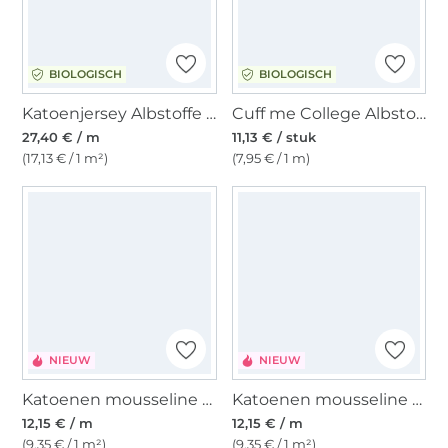
BIOLOGISCH
BIOLOGISCH
Katoenjersey Albstoffe Hamburger Liebe Bliss Flower Field, marineblauw
Cuff me College Albstoffe Hamburger Liebe biologische boordstof XXL Rainbow 3
27,40 € / m
11,13 € / stuk
(17,13 € / 1 m²)
(7,95 € / 1 m)
NIEUW
NIEUW
Katoenen mousseline double gauze Comic Flowers, naturel
Katoenen mousseline double gauze Peren, naturel
12,15 € / m
12,15 € / m
(9,35 € / 1 m²)
(9,35 € / 1 m²)