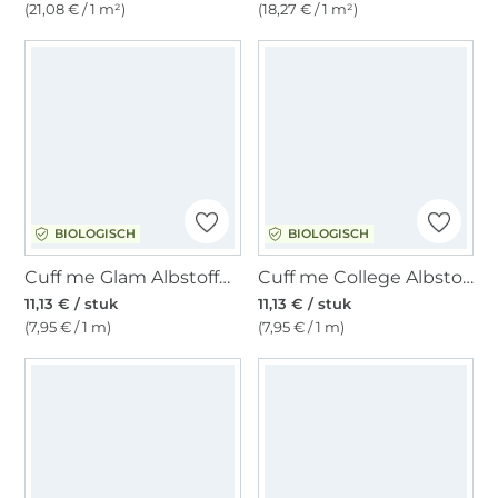
(21,08 € / 1 m²)
(18,27 € / 1 m²)
BIOLOGISCH
BIOLOGISCH
Cuff me Glam Albstoffe Hamburger Liebe Glossy biologische boordstof XXL, roze
Cuff me College Albstofe Hamburger Liebe Life Loves You biologische boordstof XXL, gebroken wit
11,13 € / stuk
11,13 € / stuk
(7,95 € / 1 m)
(7,95 € / 1 m)