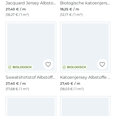
Jacquard Jersey Albstoffe Hamburger Liebe Magical Shimmer Safari, vaalgroen
Biologische katoenjersey Wild Flowers, gebroken wit
27,40 € / m
18,25 € / m
(18,27 € / 1 m²)
(12,17 € / 1 m²)
BIOLOGISCH
BIOLOGISCH
Sweatshirtstof Albstoffe Hamburger Liebe Classics No. 1 OMG Fries, turquoise
Katoenjersey Albstoffe Hamburger Liebe Wonderland Poppies, zwart
27,40 € / m
27,40 € / m
(17,68 € / 1 m²)
(18,03 € / 1 m²)