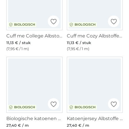
BIOLOGISCH
BIOLOGISCH
Cuff me College Albstoffe Hamburger Liebe Bliss biologische boordstof, bessenkleurig
Cuff me Cozy Albstoffe Hamburger Liebe XXL biologische boordstof, zand
11,13 € / stuk
11,13 € / stuk
(7,95 € / 1 m)
(7,95 € / 1 m)
BIOLOGISCH
BIOLOGISCH
Biologische katoenen fleece, gebroken wit
Katoenjersey Albstoffe Hamburger Liebe Hand on Heart Grow, vanille
27,40 € / m
27,40 € / m