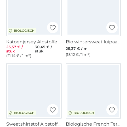
BIOLOGISCH
Katoenjersey Albstoffe Hamburger Liebe Queen of Hearts Panel 150 x 80 cm, gris
Bio wintersweat luipaard, bruin
25,37 € /
30,45 € /
25,37 € / m
stuk
stuk
(18,12 € / 1 m²)
(21,14 € / 1 m²)
BIOLOGISCH
BIOLOGISCH
Sweatshirtstof Albstoffe Hamburger Liebe Midnight Luna Moth, zwart - blauw
Biologische French Terry Flower Love, gebroken wit