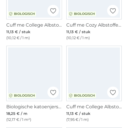
BIOLOGISCH
BIOLOGISCH
Cuff me College Albstoffe Hamburger Liebe biologische boordstof, zwart / gebroken wit
Cuff me Cozy Albstoffe Hamburger Liebe biologische boordstof, zwart
11,13 € / stuk
11,13 € / stuk
(10,12 € / 1 m)
(10,12 € / 1 m)
BIOLOGISCH
BIOLOGISCH
Biologische katoenjersey Bird Flight, gebroken wit
Cuff me College Albstofe Hamburger Liebe Sakura biologische boordstof XXL, zwart- lichtgrijs
18,25 € / m
11,13 € / stuk
(12,17 € / 1 m²)
(7,95 € / 1 m)