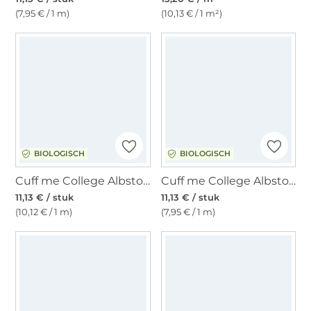
(7,95 € / 1 m)
(10,13 € / 1 m²)
BIOLOGISCH
BIOLOGISCH
Cuff me College Albstoffe Hamburger Liebe biologische boordstof, donkerblauw / gebroken wit
Cuff me College Albstoffe Hamburger Liebe biologische boordstof, jeansblauw / wit / donkerblauw
11,13 € / stuk
11,13 € / stuk
(10,12 € / 1 m)
(7,95 € / 1 m)