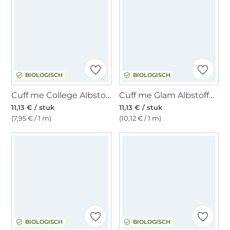
BIOLOGISCH
BIOLOGISCH
Cuff me College Albstoffe Hamburger Liebe biologische boordstof XXL zwart, lichtpetrol
Cuff me Glam Albstoffe Hamburger Liebe biologische boordstof, zwart, goudkleurig
11,13 € / stuk
11,13 € / stuk
(7,95 € / 1 m)
(10,12 € / 1 m)
BIOLOGISCH
BIOLOGISCH