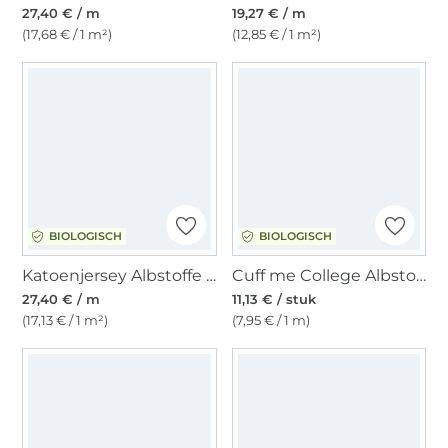
27,40 € / m
19,27 € / m
(17,68 € / 1 m²)
(12,85 € / 1 m²)
BIOLOGISCH
BIOLOGISCH
Katoenjersey Albstoffe Hamburger Liebe Wonderland Alice, marineblauw
Cuff me College Albstofe Hamburger Liebe Sakura biologische boordstof XXL, roze - fuchsia
27,40 € / m
11,13 € / stuk
(17,13 € / 1 m²)
(7,95 € / 1 m)