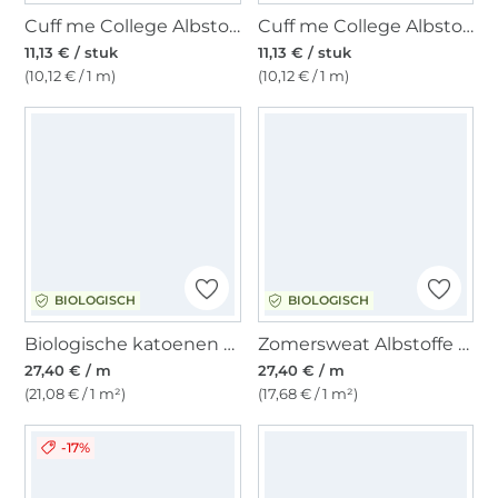
Cuff me College Albstoffe Hamburger Liebe biologische boordstof, roze
Cuff me College Albstoffe Hamburger Liebe biologische boordstof, jeansblauw
11,13 € / stuk
11,13 € / stuk
(10,12 € / 1 m)
(10,12 € / 1 m)
BIOLOGISCH
BIOLOGISCH
Biologische katoenen fleece, licht mintgroen
Zomersweat Albstoffe Hamburger Liebe Queen of Hearts Lotus Royal, lichtfuchsia
27,40 € / m
27,40 € / m
(21,08 € / 1 m²)
(17,68 € / 1 m²)
-17%