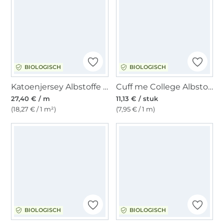
BIOLOGISCH
BIOLOGISCH
Katoenjersey Albstoffe Hamburger Liebe Picknick In the Park, donkerblauw
Cuff me College Albstoffe Hamburger Liebe biologische boordstof XXL, marineblauw - groen
27,40 € / m
11,13 € / stuk
(18,27 € / 1 m²)
(7,95 € / 1 m)
BIOLOGISCH
BIOLOGISCH