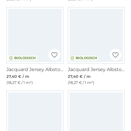
BIOLOGISCH
BIOLOGISCH
Jacquard Jersey Albstoffe Hamburger Liebe Queen of Hearts Royal Candy Stripes, roze
Jacquard Jersey Albstoffe Hamburger Liebe Queen of Hearts Pop of Love, mintgroen
27,40 € / m
27,40 € / m
(18,27 € / 1 m²)
(18,27 € / 1 m²)