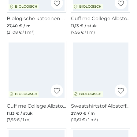
BIOLOGISCH
BIOLOGISCH
Biologische katoenen fleece, vaalgroen
Cuff me College Albstofe Hamburger Liebe Shine biologische boordstof XXL, donkerblauw - turquoise
27,40 € / m
11,13 € / stuk
(21,08 € / 1 m²)
(7,95 € / 1 m)
BIOLOGISCH
BIOLOGISCH
Cuff me College Albstofe Hamburger Liebe Life Loves You biologische boordstof XXL, rood
Sweatshirtstof Albstoffe Hamburger Liebe Glow Lily, marineblauw
11,13 € / stuk
27,40 € / m
(7,95 € / 1 m)
(16,61 € / 1 m²)