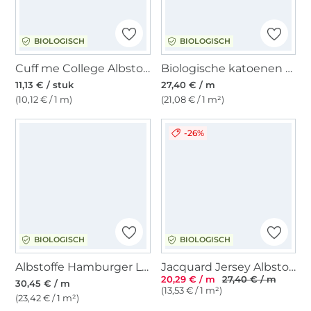
BIOLOGISCH
BIOLOGISCH
Cuff me College Albstoffe Hamburger Liebe biologische boordstof, lichtgrijs
Biologische katoenen fleece, bessenkleurig
11,13 € / stuk
27,40 € / m
(10,12 € / 1 m)
(21,08 € / 1 m²)
-26%
BIOLOGISCH
BIOLOGISCH
Albstoffe Hamburger Liebe Hipster Square Big Knit Knit Jacquard jersey, lichtgrijs
Jacquard Jersey Albstoffe Hamburger Liebe Queen of Hearts Royal Love Shadows, marineblauw
20,29 € / m
27,40 € / m
30,45 € / m
(13,53 € / 1 m²)
(23,42 € / 1 m²)