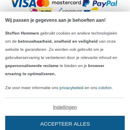
Wij passen je gegevens aan je behoeften aan!
Stoffen Hemmers
gebruikt cookies en andere technologieën
Onze transporteurs
om de
betrouwbaarheid, snelheid en veiligheid
van onze
website te garanderen. Ze worden ook gebruikt om je
gebruikerservaring te verbeteren door je relevante inhoud en
gepersonaliseerde reclame
te bieden en je
browser
ervaring te optimaliseren.
Wissel naar de Duitse shop
Zie voor meer informatie ons
privacybeleid
en ons
colofon
.
Colofon
Algemene voorwaarden
Instellingen
Privacy
ACCEPTEER ALLES