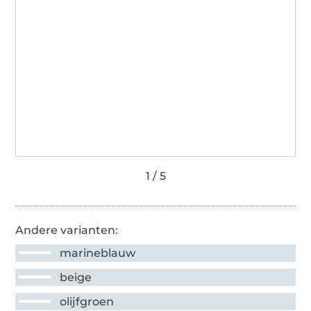
Andere varianten:
marineblauw
beige
olijfgroen