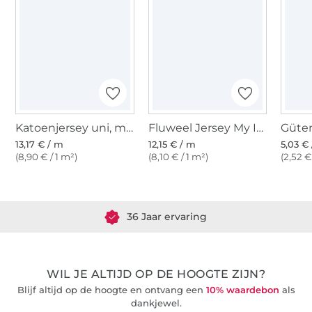
Katoenjersey uni, marineblauw
Fluweel Jersey My Image, donkerblauw
13,17 € / m
12,15 € / m
5,03 € 
(8,90 € / 1 m²)
(8,10 € / 1 m²)
(2,52 €
Meer dan 1.8 miljoen meter stof klaar voor verzending
36 Jaar ervaring
WIL JE ALTIJD OP DE HOOGTE ZIJN?
Blijf altijd op de hoogte en ontvang een
10% waardebon
als
dankjewel.