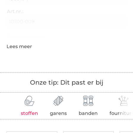
Art.nr.:
10700-008
Gegevens leverancier
Onze tip: Dit past er bij
stoffen
garens
banden
fournitur