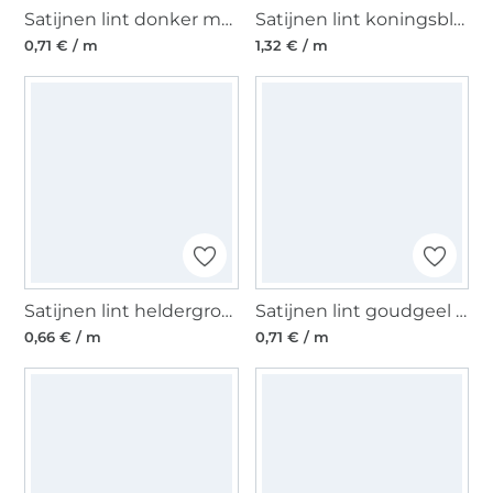
Satijnen lint donker marineblauw (10 mm)
Satijnen lint koningsblauw (25 mm)
0,71 € / m
1,32 € / m
Satijnen lint heldergroen (6 mm)
Satijnen lint goudgeel (10 mm)
0,66 € / m
0,71 € / m