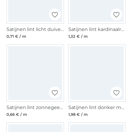
Satijnen lint licht duivenblauw (10 mm)
Satijnen lint kardinaalrood (25 mm)
0,71 € / m
1,32 € / m
Satijnen lint zonnegeel (6 mm)
Satijnen lint donker marineblauw (40 mm)
0,66 € / m
1,98 € / m