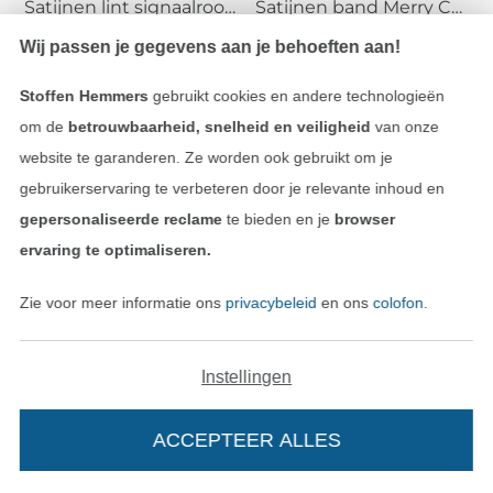
Satijnen lint signaalrood (6 mm)
Satijnen band Merry Christmas 25 mm, rood
0,66 € / m
0,97 € / m
Wij passen je gegevens aan je behoeften aan!
Stoffen Hemmers
gebruikt cookies en andere technologieën
om de
betrouwbaarheid, snelheid en veiligheid
van onze
Terug naar Banden
website te garanderen. Ze worden ook gebruikt om je
gebruikerservaring te verbeteren door je relevante inhoud en
Meer dan 1.8 miljoen meter stof klaar voor verzending
gepersonaliseerde reclame
te bieden en je
browser
ervaring te optimaliseren.
36 Jaar ervaring
Zie voor meer informatie ons
privacybeleid
en ons
colofon
.
WIL JE ALTIJD OP DE HOOGTE ZIJN?
Blijf altijd op de hoogte en ontvang een
10% waardebon
als
dankjewel.
Instellingen
Schrijf je in voor de Stoffen Hemmers nieuwsbrief
Je e-mailadres
ACCEPTEER ALLES