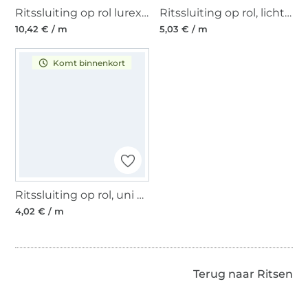
Ritssluiting op rol lurex, zilver
Ritssluiting op rol, lichtgroen
10,42 € / m
5,03 € / m
Komt binnenkort
Ritssluiting op rol, uni wit
4,02 € / m
Terug naar Ritsen
Meer dan 1.8 miljoen meter stof klaar voor verzending