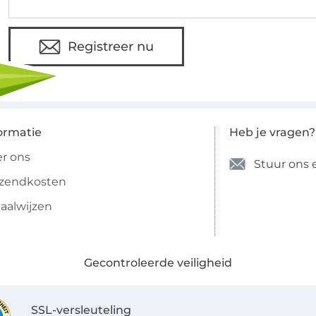
Registreer nu
ormatie
Heb je vragen?
r ons
Stuur ons 
rzendkosten
aalwijzen
Gecontroleerde veiligheid
SSL-versleuteling