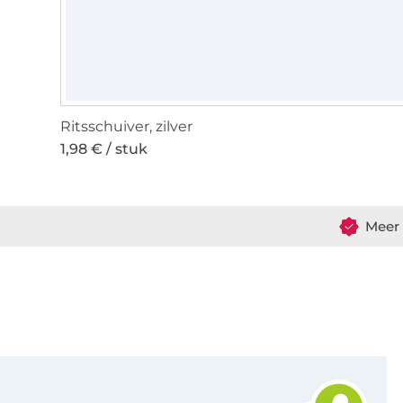
Ritsschuiver, zilver
1,98 € / stuk
Meer 
Schrijf je in voor de Stoffen Hemmers nieuwsbrief