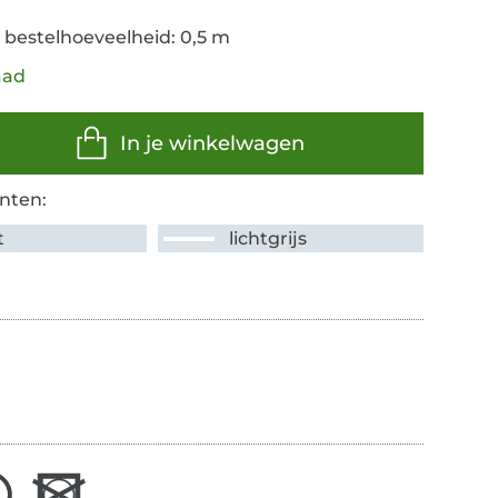
 bestelhoeveelheid: 0,5 m
aad
In je winkelwagen
nten:
t
lichtgrijs