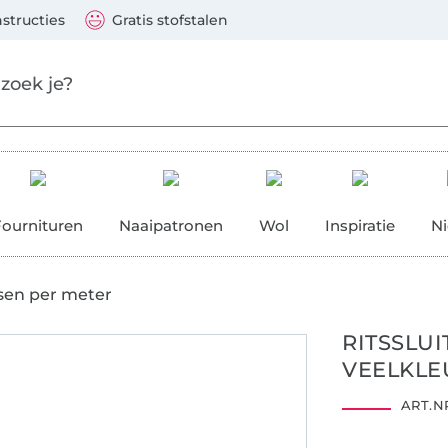
aar de hoofdinhoud gaan
Ga verder met zoek
 Visa, Mastercard, PayPal, iDeal, Vooruitbetaling via b
nstructies
Gratis stofstalen
res
Fournituren
Naaipatronen
Wol
Inspiratie
N
sen per meter
RITSSLUI
VEELKLE
ART.NR