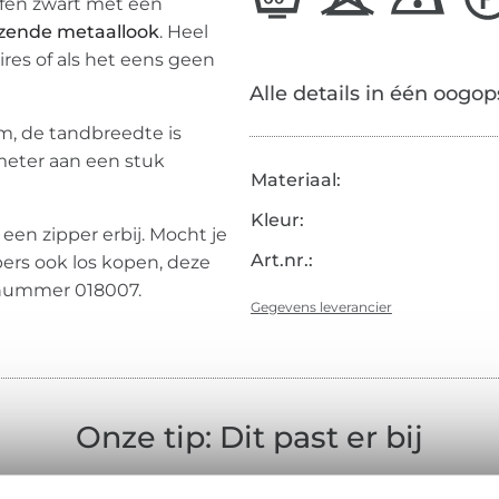
effen zwart met een
zende metaallook
. Heel
ires of als het eens geen
Alle details in één oogop
mm, de tandbreedte is
meter aan een stuk
Materiaal:
Kleur:
s een zipper erbij. Mocht je
Art.nr.:
ers ook los kopen, deze
elnummer 018007.
Gegevens leverancier
Onze tip: Dit past er bij