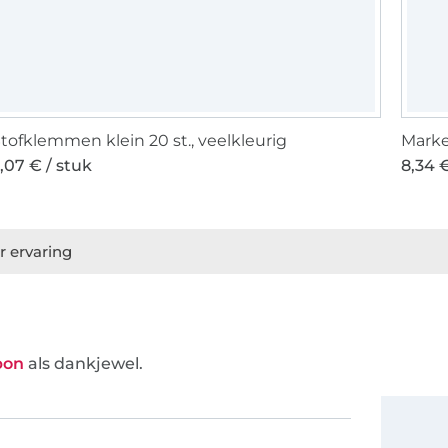
tofklemmen klein 20 st., veelkleurig
Markee
,07 € / stuk
8,34 €
r ervaring
bon
als dankjewel.