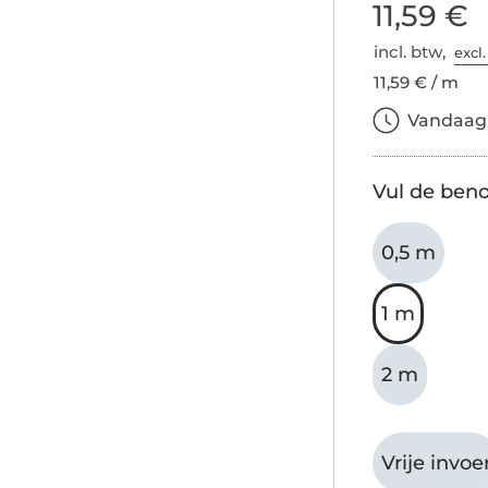
11,59 €
incl. btw,
excl
11,59 € / m
Vandaag b
Vul de beno
0,5 m
1 m
2 m
Vrije invoe