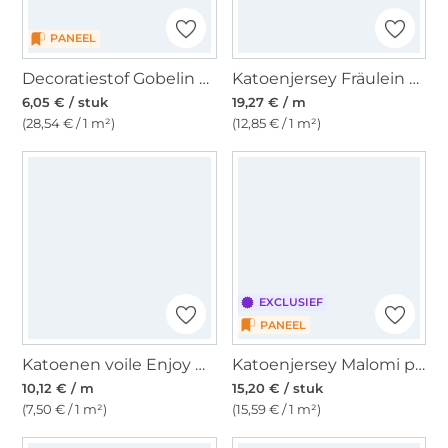
PANEEL
Decoratiestof Gobelin Fancy paneel schildpad, 46 x 46 cm
Katoenjersey Fräulein von Julie Koeien, gebroken wit
6,05 € / stuk
19,27 € / m
(28,54 € / 1 m²)
(12,85 € / 1 m²)
EXCLUSIEF
PANEEL
Katoenen voile Enjoy Bright Horizon elephants, lichtfuchsia
Katoenjersey Malomi paneel sneeuwuil 150 x 65 cm
10,12 € / m
15,20 € / stuk
(7,50 € / 1 m²)
(15,59 € / 1 m²)