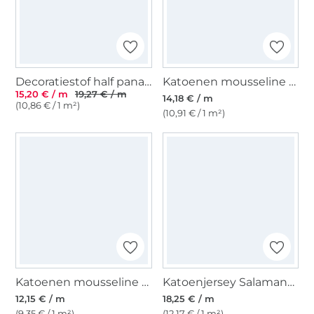
Decoratiestof half panama schattige katten, digitale print
Katoenen mousseline double gauze Butterfly Dream, gebroken wit
15,20 € / m
19,27 € / m
14,18 € / m
(10,86 € / 1 m²)
(10,91 € / 1 m²)
Katoenen mousseline double gauze kleine walvis, wit
Katoenjersey Salamander, aqua
12,15 € / m
18,25 € / m
(9,35 € / 1 m²)
(12,17 € / 1 m²)