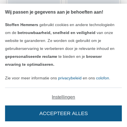
Wij passen je gegevens aan je behoeften aan!
Stoffen Hemmers
gebruikt cookies en andere technologieën
om de
betrouwbaarheid, snelheid en veiligheid
van onze
website te garanderen. Ze worden ook gebruikt om je
gebruikerservaring te verbeteren door je relevante inhoud en
French Terry cute animals, gebroken wit
Katoenjersey kleine eend, licht marron
gepersonaliseerde reclame
te bieden en je
browser
17,23 € / m
15,20 € / m
ervaring te optimaliseren.
(11,49 € / 1 m²)
(10,13 € / 1 m²)
Zie voor meer informatie ons
privacybeleid
en ons
colofon
.
Instellingen
ACCEPTEER ALLES
PANEEL
PANEEL