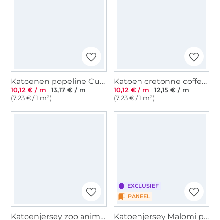
Katoenen popeline Cute Animals, beige
Katoen cretonne coffee break, gebroken wit
10,12 € / m
13,17 € / m
10,12 € / m
12,15 € / m
(7,23 € / 1 m²)
(7,23 € / 1 m²)
EXCLUSIEF
PANEEL
Katoenjersey zoo animals, crèmekleurig
Katoenjersey Malomi paneel draak huid blauw 150 x 65 cm