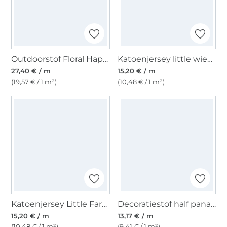
Outdoorstof Floral Happy Garden, petrol
Katoenjersey little wiener dog, zandkleurig
27,40 € / m
15,20 € / m
(19,57 € / 1 m²)
(10,48 € / 1 m²)
Katoenjersey Little Farm, beige
Decoratiestof half panama vissen, naturel
15,20 € / m
13,17 € / m
(10,48 € / 1 m²)
(9,41 € / 1 m²)