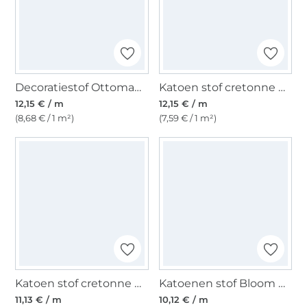
Decoratiestof Ottoman kwallen, marineblauw
Katoen stof cretonne Kippenboerderij, crèmekleurig
12,15 € / m
12,15 € / m
(8,68 € / 1 m²)
(7,59 € / 1 m²)
Katoen stof cretonne pandipanda, mintgroen
Katoenen stof Bloom & Birds, oudroze
11,13 € / m
10,12 € / m