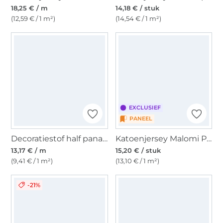
18,25 € / m
14,18 € / stuk
(12,59 € / 1 m²)
(14,54 € / 1 m²)
EXCLUSIEF
PANEEL
Decoratiestof half panama Cats Life, naturel
Katoenjersey Malomi Paneel Unicorn Sterrenhemel, donkerblauw 145 x 80cm
13,17 € / m
15,20 € / stuk
(9,41 € / 1 m²)
(13,10 € / 1 m²)
-21%