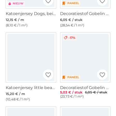
PANEEL
NIEUW
Katoenjersey Dogs, beige
Decoratiestof Gobelin paneel Little Kitten, 46 x 46 cm
12,15 € / m
6,05 € / stuk
(8,10 € / 1 m²)
(28,54 € / 1 m²)
-17%
PANEEL
Katoenjersey little bear, zandkleurig
Decoratiestof Gobelin stof Tomte Little Kitten paneel, 46 x 46 cm
5,03 € / stuk
6,05 € / stuk
15,20 € / m
(23,73 € / 1 m²)
(10,48 € / 1 m²)