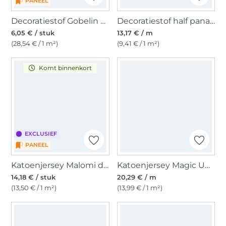
PANEEL
Decoratiestof Gobelin paneel teckelvrienden, 46 x 46 cm
Decoratiestof half panama Cats in Love, naturel
6,05 € / stuk
13,17 € / m
(28,54 € / 1 m²)
(9,41 € / 1 m²)
Komt binnenkort
EXCLUSIEF
PANEEL
Katoenjersey Malomi draak paneel 150 x 65 cm
Katoenjersey Magic UV Wild Animals, gebroken wit
14,18 € / stuk
20,29 € / m
(13,50 € / 1 m²)
(13,99 € / 1 m²)