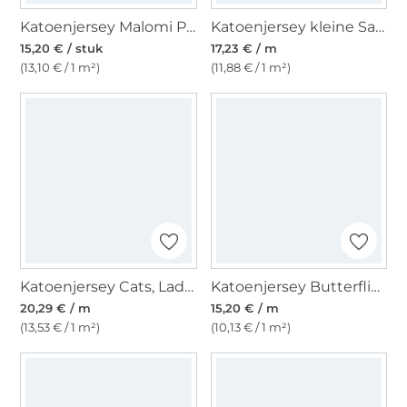
Katoenjersey Malomi Paneel vrolijke vlinders, donkerblauw 145 x 80cm
Katoenjersey kleine Safari Animals, gebroken wit
15,20 € / stuk
17,23 € / m
(13,10 € / 1 m²)
(11,88 € / 1 m²)
Katoenjersey Cats, Ladybugs & Butterflies, wit
Katoenjersey Butterflies, gebroken wit
20,29 € / m
15,20 € / m
(13,53 € / 1 m²)
(10,13 € / 1 m²)