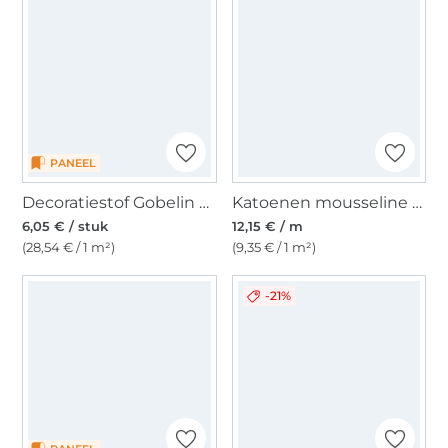
PANEEL
Decoratiestof Gobelin Fancy paneel Mystic Cat, 46 x 46 cm
Katoenen mousseline double gauze kleine slak, wit
6,05 € / stuk
12,15 € / m
(28,54 € / 1 m²)
(9,35 € / 1 m²)
-21%