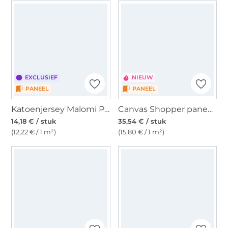
EXCLUSIEF
NIEUW
PANEEL
PANEEL
Katoenjersey Malomi Paneel Purple Springtime, donkerblauw 145 x 80 cm
Canvas Shopper paneel voor tas Sardines 150 x 150 cm
14,18 € / stuk
35,54 € / stuk
(12,22 € / 1 m²)
(15,80 € / 1 m²)