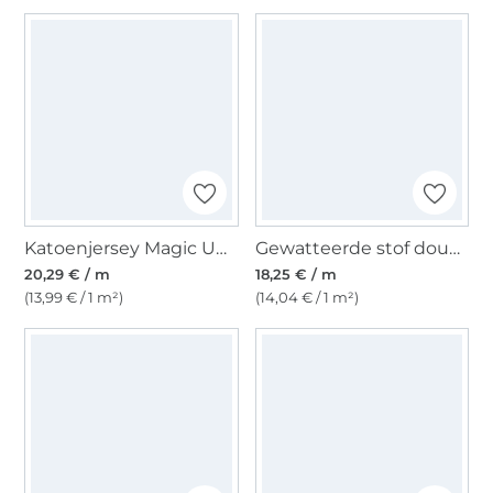
Katoenjersey Magic UV Bees and Flowers, gebroken wit
Gewatteerde stof doubleface Enjoy Bright Horizon Elephants, lichtfuchsia
20,29 € / m
18,25 € / m
(13,99 € / 1 m²)
(14,04 € / 1 m²)