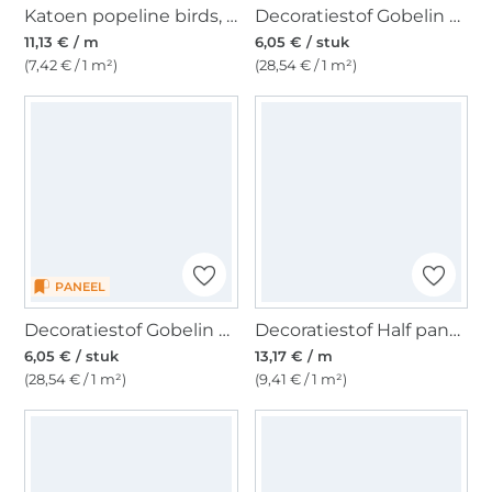
Katoen popeline birds, donkerblauw
Decoratiestof Gobelin Fancy paneel Catpoleon, 46 x 46 cm
11,13 € / m
6,05 € / stuk
(7,42 € / 1 m²)
(28,54 € / 1 m²)
PANEEL
Decoratiestof Gobelin Fancy paneel stag, 46 x 46 cm
Decoratiestof Half panama Schapen, naturel
6,05 € / stuk
13,17 € / m
(28,54 € / 1 m²)
(9,41 € / 1 m²)