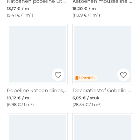
Katoenen popeline Little Fox, naturel
Katoenen mousseline double gauze Little Bear, gebroken wit
13,17 € / m
15,20 € / m
(9,41 € / 1 m²)
(11,69 € / 1 m²)
PANEEL
Popeline katoen dinos, gebroken wit
Decoratiestof Gobelin paneel Flower Cat, 46 x 46 cm
10,12 € / m
6,05 € / stuk
(6,98 € / 1 m²)
(28,54 € / 1 m²)