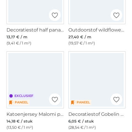
Decoratiestof half panama bijen, naturel
Outdoorstof wildflower meadow, lichtgroen
13,17 € / m
27,40 € / m
(9,41 € / 1 m²)
(19,57 € / 1 m²)
EXCLUSIEF
PANEEL
PANEEL
Katoenjersey Malomi paneel If you only knew 150 x 65 cm
Decoratiestof Gobelin paneel krab, 46 x 46 cm
14,18 € / stuk
6,05 € / stuk
(13,50 € / 1 m²)
(28,54 € / 1 m²)