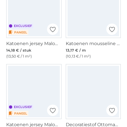
EXCLUSIEF
PANEEL
Katoenen jersey Malomi draak paneel, blauw 150 x 65 cm
Katoenen mousseline double gauze Forest Animals, wit
14,18 € / stuk
13,17 € / m
(13,50 € / 1 m²)
(10,13 € / 1 m²)
EXCLUSIEF
PANEEL
Katoenen jersey Malomi Panel Night Dragon 150 x 65 cm
Decoratiestof Ottoman Music Cats, beige