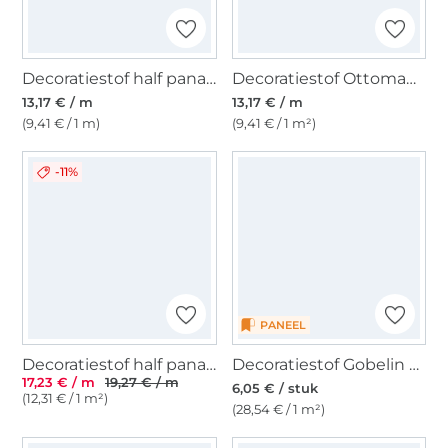
Decoratiestof half panama Cat Wildlife Art, naturel
Decoratiestof Ottoman Funny Cats, beige
13,17 € / m
13,17 € / m
(9,41 € / 1 m)
(9,41 € / 1 m²)
-11%
PANEEL
Decoratiestof half panama Little Sheep, beige
Decoratiestof Gobelin paneel Dogs Ride, 46 x 46 cm
17,23 € / m
19,27 € / m
6,05 € / stuk
(12,31 € / 1 m²)
(28,54 € / 1 m²)