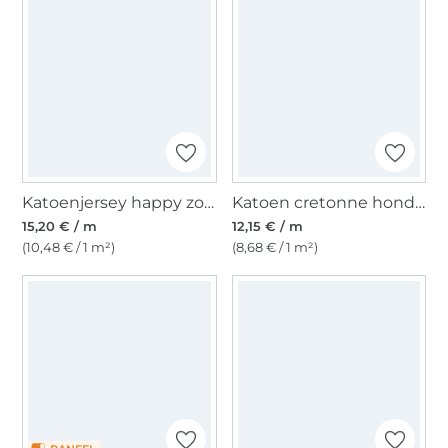
Katoenjersey happy zoo, jeansblauw
Katoen cretonne honden, beige
15,20 € / m
12,15 € / m
(10,48 € / 1 m²)
(8,68 € / 1 m²)