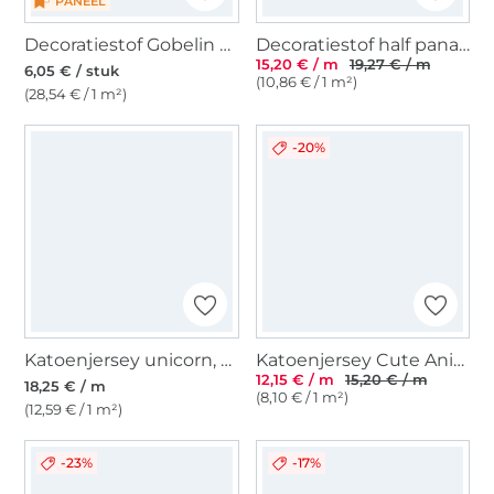
PANEEL
Decoratiestof Gobelin paneel Running Horse, 46 x 46 cm
Decoratiestof half panama schattige honden, digitalprint
15,20 € / m
19,27 € / m
6,05 € / stuk
(10,86 € / 1 m²)
(28,54 € / 1 m²)
-20%
Katoenjersey unicorn, veelkleurig
Katoenjersey Cute Animals, koningsblauw
12,15 € / m
15,20 € / m
18,25 € / m
(8,10 € / 1 m²)
(12,59 € / 1 m²)
-23%
-17%