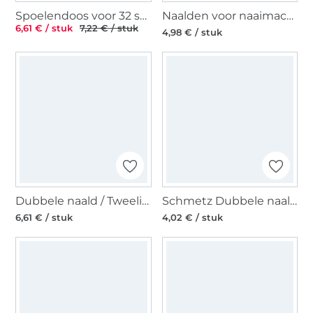
Spoelendoos voor 32 spoelen
Naalden voor naaimachines 130/705, Universal 70-90
6,61 € / stuk
7,22 € / stuk
4,98 € / stuk
Dubbele naald / Tweelingnaald 130/705, Stretch 75/4,0 mm
Schmetz Dubbele naald / Tweelingnaald 130/705 H ZWI Universal 4,0/80
6,61 € / stuk
4,02 € / stuk