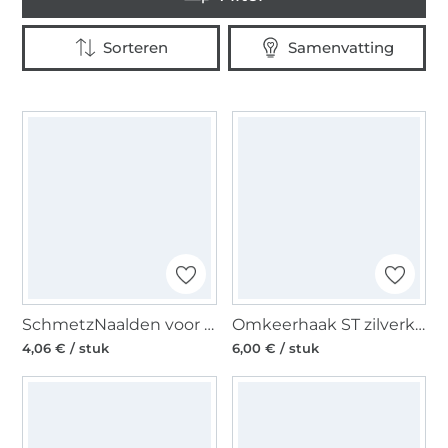
SchmetzNaalden voor naaimachines 130/705, Jersey 70-90
Omkeerhaak ST zilverkleurig
4,06 € / stuk
6,00 € / stuk