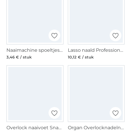
Naaimachine spoeltjes voor CB haak KST, Ø 20,5 mm x 11,7 mm
Lasso naald Professional Patchwork
3,46 € / stuk
10,12 € / stuk
Overlock naaivoet Snap-On
Organ Overlocknadeln ELX 705, 80-90