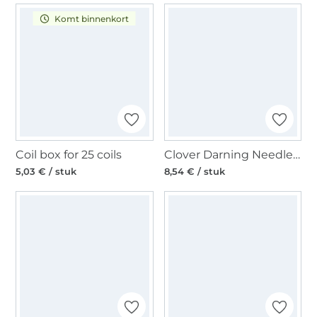
Komt binnenkort
Coil box for 25 coils
Clover Darning Needles With Snap-In Hook Eye
5,03 € / stuk
8,54 € / stuk