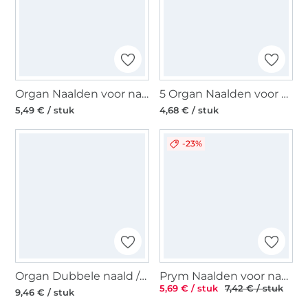
Organ Naalden voor naaimachines 130/705 H, Jersey 90
5 Organ Naalden voor naaimachines 130/705 H, Universal 80
5,49 € / stuk
4,68 € / stuk
-23%
Organ Dubbele naald / Tweelingnaald 130/705, Stretch 75/2,5 mm
Prym Naalden voor naaimachines Gold embroidery 75-90
5,69 € / stuk
7,42 € / stuk
9,46 € / stuk