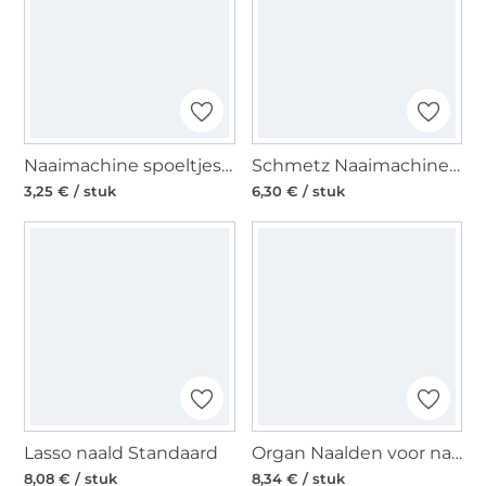
Naaimachine spoeltjes voor horizontale grijper KST, Ø 20,5 mm x 11,5 mm
Schmetz Naaimachinenaalden Sys. 130N/MET Topstitch/Metalli
3,25 € / stuk
6,30 € / stuk
Lasso naald Standaard
Organ Naalden voor naaimachines 130/705 H, Anti Glue 90-100
8,08 € / stuk
8,34 € / stuk