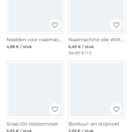
Naalden voor naaimachines 130/705, Universal 70
Naaimachine olie Witte olie 100 ml
4,98 € / stuk
5,49 € / stuk
(54,90 € / 1 l)
Snap-On rolzoomvoet
Borduur- en stopvoet
5,03 € / stuk
2,59 € / stuk