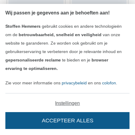
Wij passen je gegevens aan je behoeften aan!
Stoffen Hemmers
gebruikt cookies en andere technologieën
om de
betrouwbaarheid, snelheid en veiligheid
van onze
website te garanderen. Ze worden ook gebruikt om je
gebruikerservaring te verbeteren door je relevante inhoud en
10 Organ Naalden voor naaimachines 130/705 H, Universal 70-100
5 Organ Naalden voor naaimachines 130/705 H, Universal 70-90
gepersonaliseerde reclame
te bieden en je
browser
6,00 € / stuk
4,98 € / stuk
ervaring te optimaliseren.
Zie voor meer informatie ons
privacybeleid
en ons
colofon
.
Instellingen
ACCEPTEER ALLES