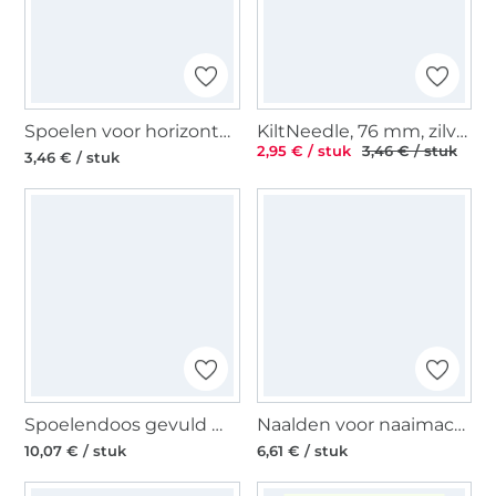
Spoelen voor horizontaal grijper Ø 20 mm KST
KiltNeedle, 76 mm, zilver
2,95 € / stuk
3,46 € / stuk
3,46 € / stuk
Spoelendoos gevuld met 12 CB kunststofspoelen
Naalden voor naaimachines130/705, Quilten 75-90
10,07 € / stuk
6,61 € / stuk