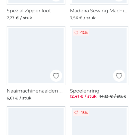
Spezial Zipper foot
Madeira Sewing Machine Embroidery Needles Wool Lana 110
7,73 € / stuk
3,56 € / stuk
-12%
Naaimachinenaalden Sys. 130N/MET Topstitch/Metalli
Spoelenring
12,41 € / stuk
14,13 € / stuk
6,61 € / stuk
-15%