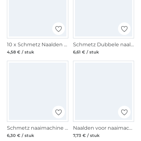
10 x Schmetz Naalden voor naaimachines 130/705 H 70-100 Universal
Schmetz Dubbele naald / Tweelingnaald 130/705, Stretch 75/4,0 mm
4,58 € / stuk
6,61 € / stuk
Schmetz naaimachine naalden 130/705 Microtex 60-80
Naalden voor naaimachines 130/705, Universal 70-10
6,30 € / stuk
7,73 € / stuk