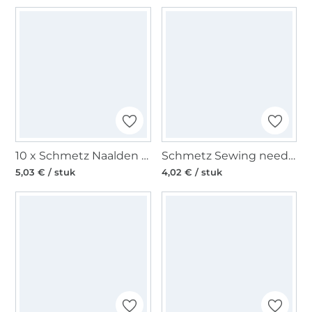
10 x Schmetz Naalden voor naaimachines 130/705, Jersey 70-90
Schmetz Sewing needle Jeans Needle 130/705 H-J
5,03 € / stuk
4,02 € / stuk