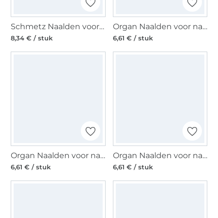
Schmetz Naalden voor naaimachines GOLD Embroidery 75
Organ Naalden voor naaimachines 130/705 H- J, Denim 90-100
8,34 € / stuk
6,61 € / stuk
Organ Naalden voor naaimachines Microtex 60-70
Organ Naalden voor naaimachines 130/705 H, Leer 90-100
6,61 € / stuk
6,61 € / stuk