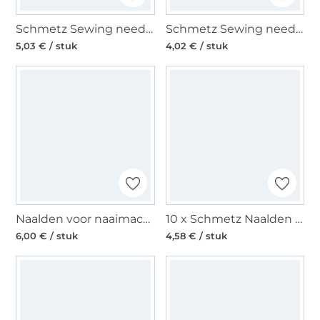
Schmetz Sewing needle Overlock Serger ELx705 SUF CF
Schmetz Sewing needle 130/705 H-S, Stretch 75
5,03 € / stuk
4,02 € / stuk
Naalden voor naaimachines 130/705, Jersey 70-90
10 x Schmetz Naalden voor naaimachines 130/705 H 80 Universal REFILL
6,00 € / stuk
4,58 € / stuk