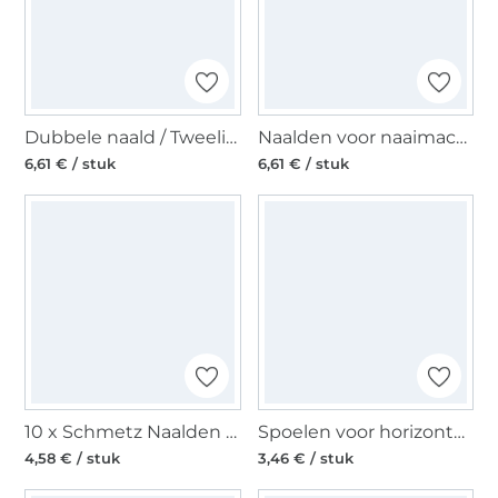
Dubbele naald / Tweelingnaald 130/705, Stretch 75/2,5 mm
Naalden voor naaimachines 130/705 MICROTEX 60-80
6,61 € / stuk
6,61 € / stuk
10 x Schmetz Naalden voor naaimachines 130/705 H 80 Universal
Spoelen voor horizontaal grijper Ø 20,5 mm KST
4,58 € / stuk
3,46 € / stuk