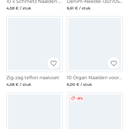
10 x Schmetz Naalden voor naaimachines 130/705 H 70-90 Universal
Denim-Needle 130/705, Denim 90-110
4,58 € / stuk
6,61 € / stuk
Zig-zag teflon naaivoet
10 Organ Naalden voor naaimachines 130/705 H, Universal 70
4,58 € / stuk
6,00 € / stuk
-8%