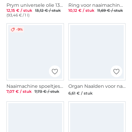
Prym universele olie 130 ml
Ring voor naaimachine spoeltjes
12,15 € / stuk
13,12 € / stuk
10,12 € / stuk
11,69 € / stuk
(93,46 € / 1 l)
-9%
Naaimachine spoeltjes voor dubbele grijper ST, Ø 21,9 mm x 9,0 mm
Organ Naalden voor naaimachines 130/705 H, Denim 110
7,07 € / stuk
7,73 € / stuk
6,61 € / stuk