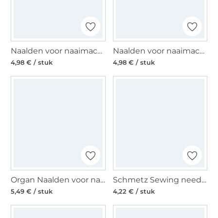
Naalden voor naaimachines 130/705, Universal 60
Naalden voor naaimachines 130/705, Universal 70-10
4,98 € / stuk
4,98 € / stuk
Organ Naalden voor naaimachines 130/705 H, Jersey 80
Schmetz Sewing needle 130/705 H-S, Stretch 75 - 90
5,49 € / stuk
4,22 € / stuk