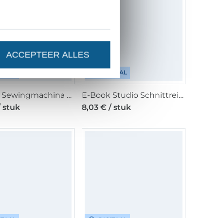
ACCEPTEER ALLES
ITAAL
DIGITAAL
E-Book Sewingmachina Palazzohose Peter, Duits & Engels
E-Book Studio Schnittreif Frau Konni, duits
/ stuk
8,03 € / stuk