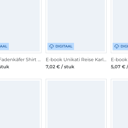
TAAL
DIGITAAL
DIG
E-Book Fadenkäfer Shirt Fly Damen, duits
E-book Unikati Reise Karli, Duits
 stuk
7,02 € / stuk
5,07 € 