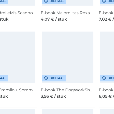
TAAL
DIGITAAL
DIG
E-book drei eM's Scanno Shorts Dames, Duits
E-book Malomi tas Roxane, Duits
 stuk
4,07 € / stuk
7,02 € 
TAAL
DIGITAAL
DIG
E-book Emmilou. Sommerkleid Amelie Kinder, Duits
E-book The DogWorkShop Hundetasche Baggy, Duits
 stuk
3,56 € / stuk
6,05 € 