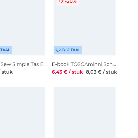
-20%
ITAAL
DIGITAAL
E-book Sew Simple Tas Elektra, Duits
E-book TOSCAminni Schnittmanufaktur Dames Blouse Janina, Duits
/ stuk
6,43 € / stuk
8,03 € / stuk