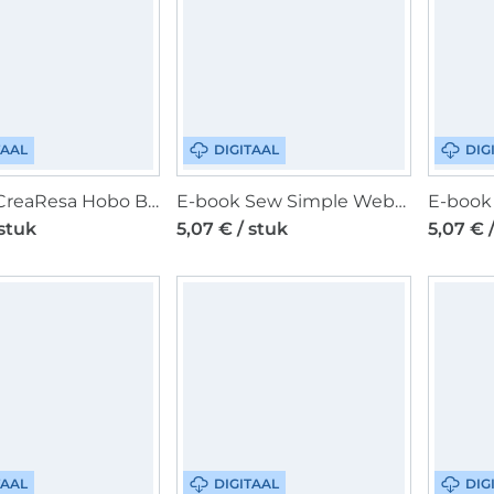
TAAL
DIGITAAL
DIG
E-book CreaResa Hobo Bag Resa Pro, Duits
E-book Sew Simple Webware-Shirt Sissy, Duits
 stuk
5,07 € / stuk
5,07 € 
TAAL
DIGITAAL
DIG