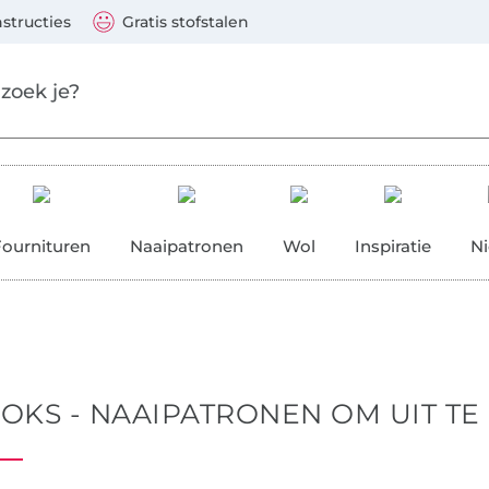
Naar de producten
Ga verder met zoeken
 Visa, Mastercard, PayPal, iDeal, Vooruitbetaling via b
nstructies
Gratis stofstalen
res
Fournituren
Naaipatronen
Wol
Inspiratie
N
OKS - NAAIPATRONEN OM UIT TE