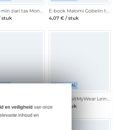
E-book mīn ziarī tas MondT(o)ur, Duits
E-book Malomi Gobelin tas Freya Kombi, Duits
/ stuk
4,07 € / stuk
ITAAL
DIGITAAL
E-book CreaResa Basic Shirt Resa, Duits
E-book DoitMyWear Leinen Hose Charlotte, Duits
/ stuk
8,13 € / stuk
d en veiligheid
van onze
relevante inhoud en