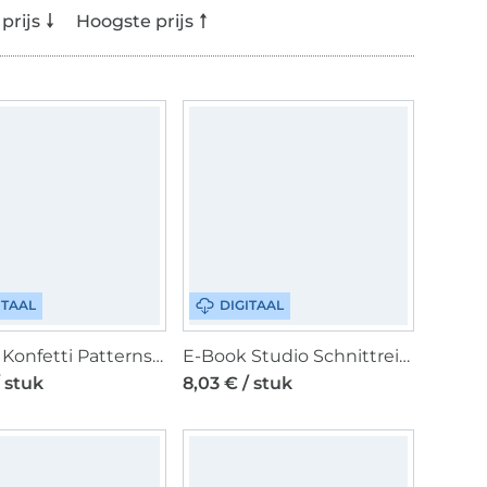
prijs
Hoogste prijs
ITAAL
DIGITAAL
E-book Konfetti Patterns Liese Damenkleid, Duits
E-Book Studio Schnittreif Frau Carry - Rock , duits
/ stuk
8,03 € / stuk