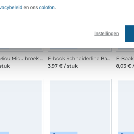
ivacybeleid
en ons
colofon
.
Instellingen
TAAL
DIGITAAL
DIG
E-Book Miou Miou broek Marlene, Duits
E-book Schneiderline Basic Kleid Kids, Duits
 stuk
3,97 € / stuk
8,03 € 