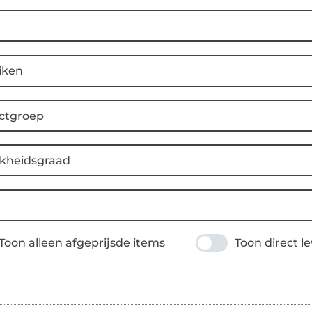
iken
ctgroep
jkheidsgraad
Toon alleen afgeprijsde items
Toon direct l