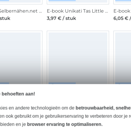
E-Book Selbernähen.net Mupfeldecke, duits
E-book Unikati Tas Little Bloom, Duits
 stuk
3,97 € / stuk
6,05 € 
TAAL
DIGITAAL
DIG
e behoeften aan!
E-book Unikati Etui Karten Karli, Duits
E-book PrimaRimma Beach Pants KATJA, Duits/Engels
 stuk
8,03 € / stuk
5,59 € 
kies en andere technologieën om de
betrouwbaarheid, snelhei
n ook gebruikt om je gebruikerservaring te verbeteren door je 
 bieden en je
browser ervaring te optimaliseren.