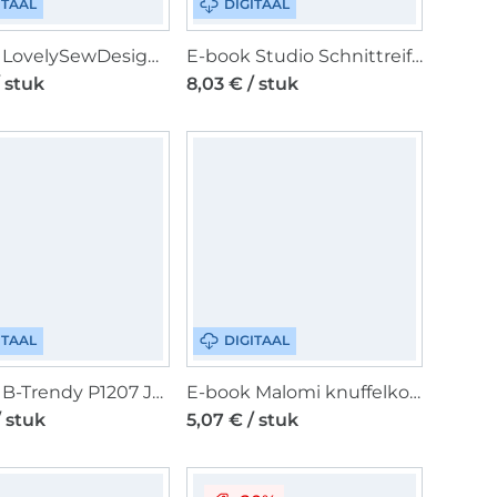
ITAAL
DIGITAAL
E-book LovelySewDesign Lovely Lady Top, Duits
E-book Studio Schnittreif Damen Basictop Frau Jenny, Duits
/ stuk
8,03 € / stuk
ITAAL
DIGITAAL
E-book B-Trendy P1207 Jurk Bibi Kids, Nederlands
E-book Malomi knuffelkonijn Flöckchen, Nederlands
/ stuk
5,07 € / stuk