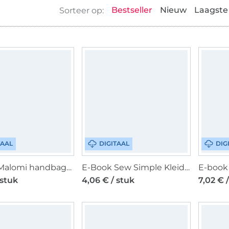
Bestseller
Nieuw
Laagste 
TAAL
DIGITAAL
DIG
E-book Malomi handbagagetas Evelin, Nederlands
E-Book Sew Simple Kleid Maura, duits
 stuk
4,06 € / stuk
7,02 € 