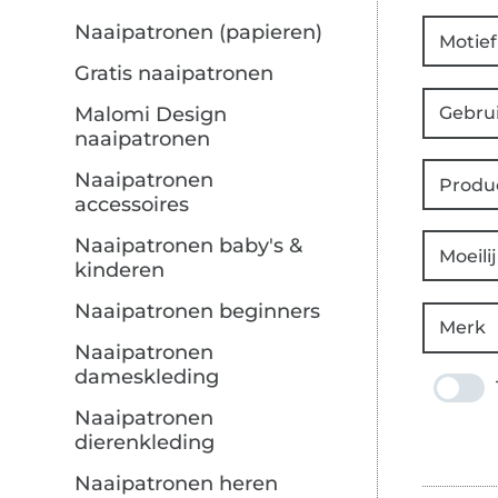
Naaipatronen (papieren)
Motief
Gratis naaipatronen
Gebru
Malomi Design
naaipatronen
Naaipatronen
Produ
accessoires
Naaipatronen baby's &
Moeili
kinderen
Naaipatronen beginners
Merk
Naaipatronen
dameskleding
Naaipatronen
dierenkleding
Naaipatronen heren