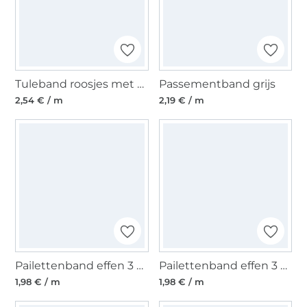
Tuleband roosjes met parels, 25 mm, vanille
Passementband grijs
2,54 € / m
2,19 € / m
Pailettenband effen 3 cm, turquoise
Pailettenband effen 3 cm, zwart
1,98 € / m
1,98 € / m