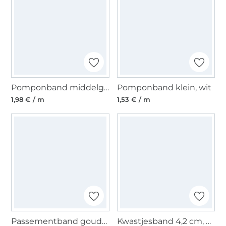
Pomponband middelgroot, 20 mm, roze
Pomponband klein, wit
1,98 € / m
1,53 € / m
Passementband goudgeel
Kwastjesband 4,2 cm, veelkleurig