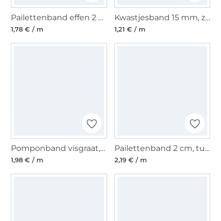
Pailettenband effen 2 cm, roze
Kwastjesband 15 mm, zwart
1,78 € / m
1,21 € / m
Pomponband visgraat, fuchsiaroze
Pailettenband 2 cm, turquoise
1,98 € / m
2,19 € / m