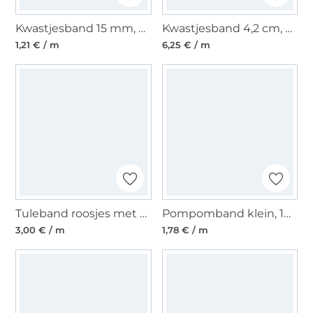
Kwastjesband 15 mm, donkergrijs
Kwastjesband 4,2 cm, blauw
1,21 € / m
6,25 € / m
Tuleband roosjes met parels, 25 mm, rood
Pompomband klein, 10 mm, zwart
3,00 € / m
1,78 € / m