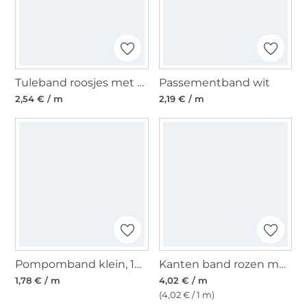
Tuleband roosjes met parels, 25 mm, dusty mauve
Passementband wit
2,54 € / m
2,19 € / m
Pompomband klein, 10 mm, grijs
Kanten band rozen met parels, licht roze 30 mm
1,78 € / m
4,02 € / m
(4,02 € / 1 m)