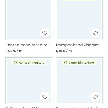
Kanten band rozen met parels, gebroken wit 30 mm
Pomponband visgraat, oudroze
4,02 € / m
1,98 € / m
Komt binnenkort
Komt binnenkort