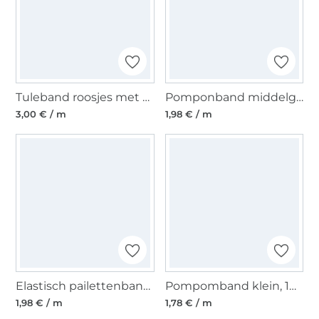
Tuleband roosjes met parels, 25 mm, zandkleurig
Pomponband middelgroot, 20 mm, appelgroen
3,00 € / m
1,98 € / m
Elastisch pailettenband 30 mm zilverkleurig
Pompomband klein, 10 mm, koningsblauw
1,98 € / m
1,78 € / m