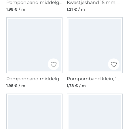
Pomponband middelgroot, 20 mm, fuchsia
Kwastjesband 15 mm, oudroze
1,98 € / m
1,21 € / m
Pomponband middelgroot, 20 mm, wit
Pompomband klein, 10 mm, neongeel
1,98 € / m
1,78 € / m