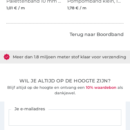
Pailettenband 10 mm zwart
Pompomband klein, 10 mm, rood
1,01 € / m
1,78 € / m
Terug naar Boordband
Meer dan 1.8 miljoen meter stof klaar voor verzending
36 Jaar ervaring
WIL JE ALTIJD OP DE HOOGTE ZIJN?
Blijf altijd op de hoogte en ontvang een
10% waardebon
als
dankjewel.
Schrijf je in voor de Stoffen Hemmers nieuwsbrief
Je e-mailadres