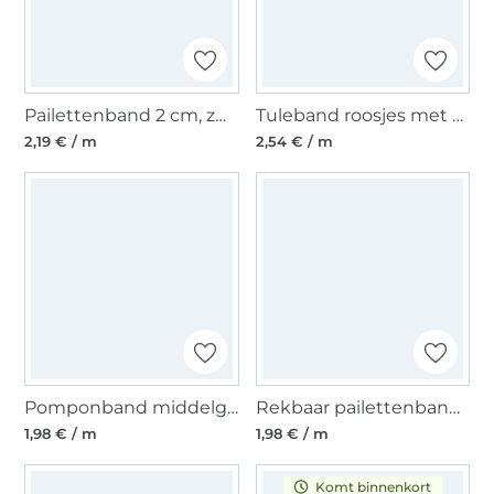
Pailettenband 2 cm, zwart
Tuleband roosjes met parels, turquoise 25 mm
2,19 € / m
2,54 € / m
Pomponband middelgroot, 20 mm, zwart
Rekbaar pailettenband 30 mm wit
1,98 € / m
1,98 € / m
Komt binnenkort