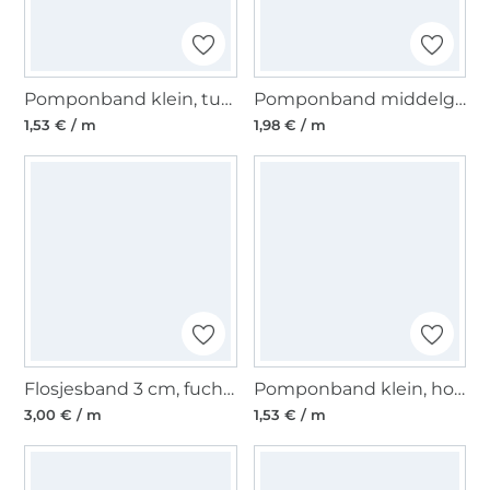
Pomponband klein, turquoise
Pomponband middelgroot, 20 mm, gebroken wit
1,53 € / m
1,98 € / m
Flosjesband 3 cm, fuchsia, geel, blauw
Pomponband klein, honinggeel
3,00 € / m
1,53 € / m