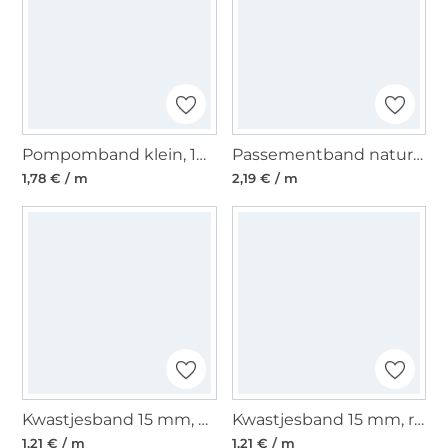
Pompomband klein, 10 mm, turquoise
Passementband naturel
1,78 € / m
2,19 € / m
Kwastjesband 15 mm, petrol
Kwastjesband 15 mm, rood
1,21 € / m
1,21 € / m