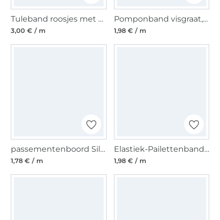
Tuleband roosjes met parels, 25 mm, donkerblauw
Pomponband visgraat, aquablauw
3,00 € / m
1,98 € / m
passementenboord Silver 1,2 cm
Elastiek-Pailettenband 30 mm paars
1,78 € / m
1,98 € / m