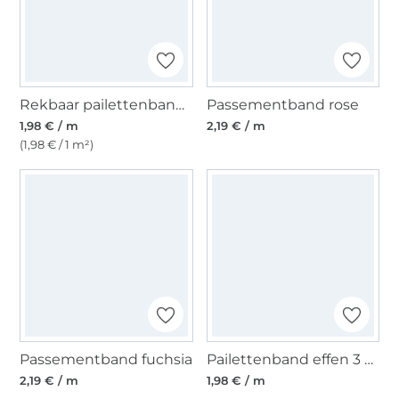
Rekbaar pailettenband 30 mm gebroken wit
Passementband rose
1,98 € / m
2,19 € / m
(1,98 € / 1 m²)
Passementband fuchsia
Pailettenband effen 3 cm, zilver
2,19 € / m
1,98 € / m