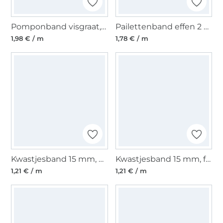
Pomponband visgraat, donkerblauw
Pailettenband effen 2 cm, zilver
1,98 € / m
1,78 € / m
Kwastjesband 15 mm, geel
Kwastjesband 15 mm, fuchsia
1,21 € / m
1,21 € / m