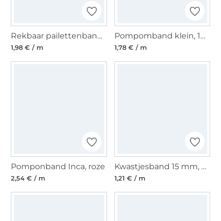
Rekbaar pailettenband 30 mm fuchsia
Pompomband klein, 10 mm, neongroen
1,98 € / m
1,78 € / m
Pomponband Inca, roze
Kwastjesband 15 mm, donkerblauw
2,54 € / m
1,21 € / m