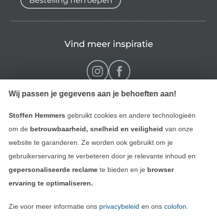
Bestelling herroepen
Vind meer inspiratie
Wij passen je gegevens aan je behoeften aan!
Stoffen Hemmers
gebruikt cookies en andere technologieën
om de
betrouwbaarheid, snelheid en veiligheid
van onze
website te garanderen. Ze worden ook gebruikt om je
gebruikerservaring te verbeteren door je relevante inhoud en
Wissel naar de Nederlands
Wissel naar de Fra
Nederlands
Français
gepersonaliseerde reclame
te bieden en je
browser
ervaring te optimaliseren.
Deutsch
Zie voor meer informatie ons
privacybeleid
en ons
colofon
.