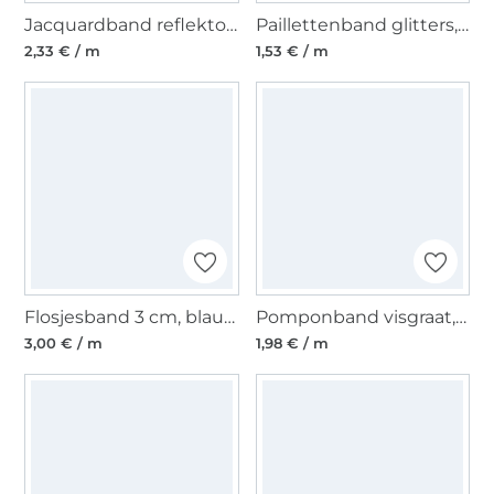
Jacquardband reflektor, fuchsia
Paillettenband glitters, groen
2,33 € / m
1,53 € / m
Flosjesband 3 cm, blauw / grijs
Pomponband visgraat, zwart
3,00 € / m
1,98 € / m