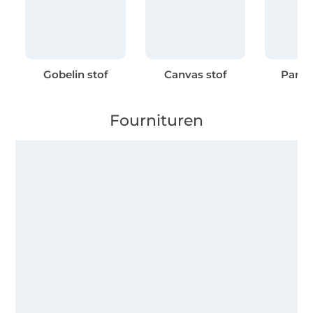
Gobelin stof
Canvas stof
Panam
Fournituren