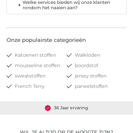
Welke services bieden wij onze klanten
rondom het naaien aan?
Onze populairste categorieën
Katoenen stoffen
Walkloden
mousseline stoffen
boordstof
sweatstoffen
jersey stoffen
French Terry
paneelstoffen
Meer dan 1.8 miljoen meter stof klaar voor verzending
36 Jaar ervaring
WIL JE ALTIJD OP DE HOOGTE ZIJN?