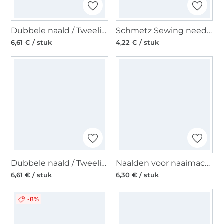
Dubbele naald / Tweelingnaald 130/705, Stretch 75/2,5 mm
Schmetz Sewing needle 130/705 H-S, Stretch 75 - 90
6,61 € / stuk
4,22 € / stuk
Dubbele naald / Tweelingnaald 130/705, Stretch 75/4,0 mm
Naalden voor naaimachines Stretch 130/705, Stretc
6,61 € / stuk
6,30 € / stuk
-8%