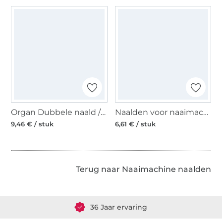
Organ Dubbele naald / Tweelingnaald 130/705, Stretch 75/2,5 mm
Naalden voor naaimachines 130/705, Stretch 75
9,46 € / stuk
6,61 € / stuk
Terug naar Naaimachine naalden
Meer dan 1.8 miljoen meter stof klaar voor verzending
36 Jaar ervaring