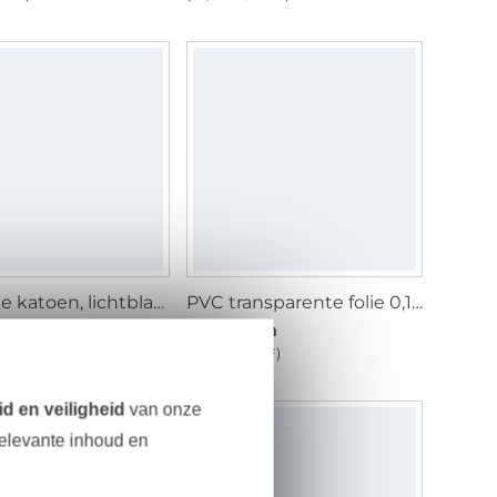
Popeline katoen, lichtblauw
PVC transparente folie 0,15 mm, transparant
/ m
6,05 € / m
1 m²)
(4,32 € / 1 m²)
d en veiligheid
van onze
relevante inhoud en