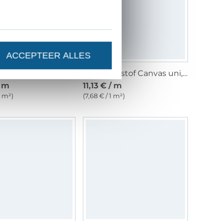
ACCEPTEER ALLES
e katoen, lavendel
Decoratiestof Canvas uni, donkerblauw
/ m
11,13 € / m
1 m²)
(7,68 € / 1 m²)