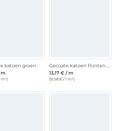
ne katoen groen
Gecoate katoen Punten, jeansblauw
/ m
13,17 € / m
1 m²)
(9,08 € / 1 m²)