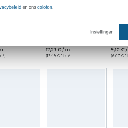
ivacybeleid
en ons
colofon
.
Instellingen
Popeline katoen, jeansblauw
Linnen mix stonewashed, zandkleurig
Popelin
 m
17,23 € / m
9,10 € 
 m²)
(12,49 € / 1 m²)
(6,07 € / 