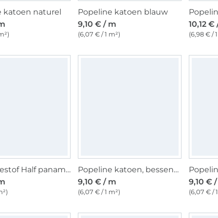
 katoen naturel
Popeline katoen blauw
 m
9,10 € / m
10,12 €
 m²)
(6,07 € / 1 m²)
(6,98 € / 
Decoratiestof Half panama Combi stof naturel
Popeline katoen, bessenkleurig
Popelin
 m
9,10 € / m
9,10 € 
m²)
(6,07 € / 1 m²)
(6,07 € / 