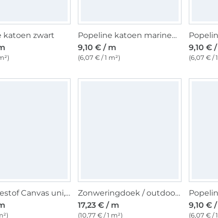
e katoen zwart
Popeline katoen marineblauw
Popelin
 m
9,10 € / m
9,10 € 
 m²)
(6,07 € / 1 m²)
(6,07 € / 
Decoratiestof Canvas uni, zwart
Zonweringdoek / outdoorstof, 160 cm, geel / wit
Popelin
 m
17,23 € / m
9,10 € 
m²)
(10,77 € / 1 m²)
(6,07 € / 