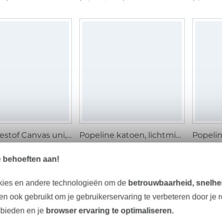
Decoratiestof Canvas uni, beige
Popeline katoen, lichtmintgroen
 m
9,10 € / m
9,10 € 
m²)
(6,07 € / 1 m²)
(6,07 € / 
e behoeften aan!
kies en andere technologieën om de
betrouwbaarheid, snelhei
n ook gebruikt om je gebruikerservaring te verbeteren door je 
 bieden en je
browser ervaring te optimaliseren.