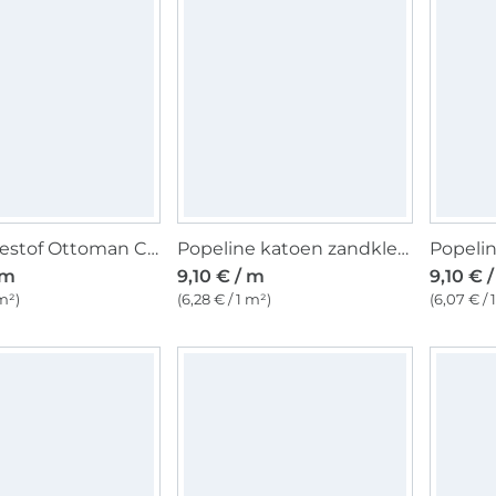
Decoratiestof Ottoman Circle Style, blauw
Popeline katoen zandkleurig
Popeli
 m
9,10 € / m
9,10 € 
 m²)
(6,28 € / 1 m²)
(6,07 € / 