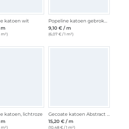
e katoen wit
Popeline katoen gebroken wit
/ m
9,10 € / m
1 m²)
(6,07 € / 1 m²)
e katoen, lichtroze
Gecoate katoen Abstract Shapes, rood
/ m
15,20 € / m
1 m²)
(10,48 € / 1 m²)