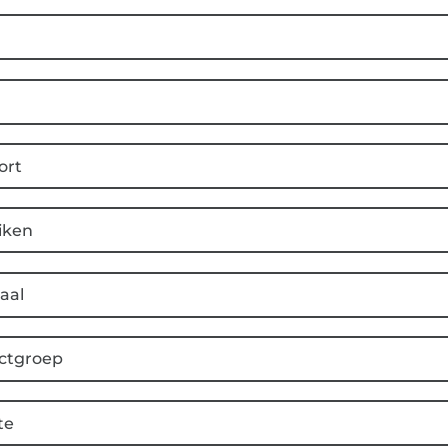
ort
iken
aal
ctgroep
te