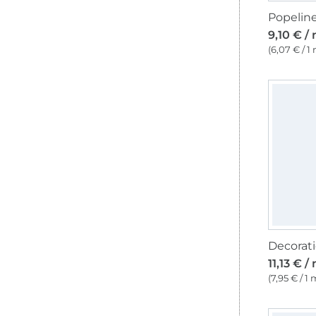
Popeline
9,10 € /
(6,07 € / 1
11,13 € /
(7,95 € / 1 