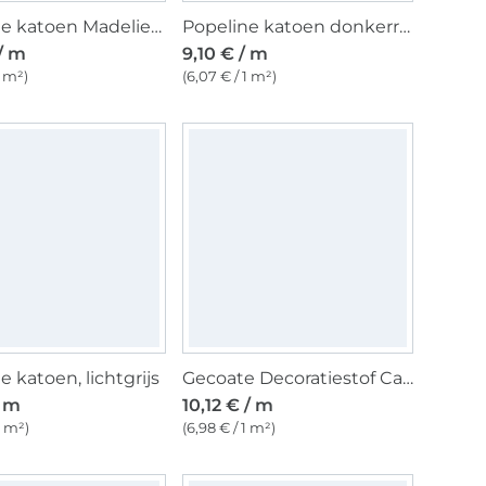
Popeline katoen Madeliefjes, mintgroen
Popeline katoen donkerrood
 / m
9,10 € / m
1 m²)
(6,07 € / 1 m²)
e katoen, lichtgrijs
Gecoate Decoratiestof Canvas, naturel
/ m
10,12 € / m
1 m²)
(6,98 € / 1 m²)