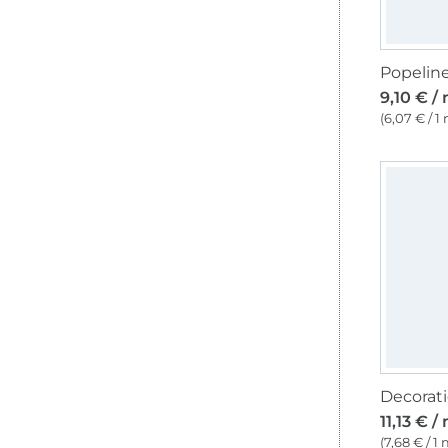
Popelin
9,10 € /
(6,07 € / 1
11,13 € /
(7,68 € / 1 