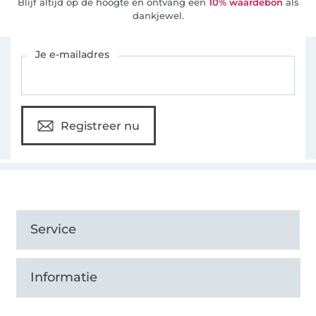
Blijf altijd op de hoogte en ontvang een
10% waardebon
als
dankjewel.
Schrijf je in voor de Stoffen Hemmers nieuwsbrief
Je e-mailadres
Registreer nu
Service
Informatie