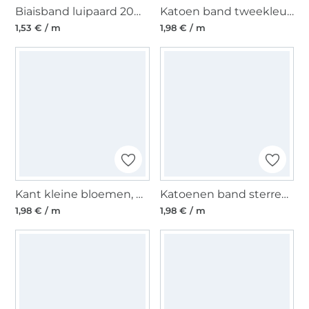
Biaisband luipaard 20mm, groen
Katoen band tweekleurig sterren, abrikooskleurig
1,53 € / m
1,98 € / m
Kant kleine bloemen, helderroze
Katoenen band sterren, groen
1,98 € / m
1,98 € / m