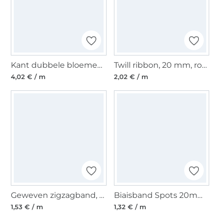
Kant dubbele bloemen, donkerblauw
Twill ribbon, 20 mm, rood
4,02 € / m
2,02 € / m
Geweven zigzagband, 10 mm, blauw
Biaisband Spots 20mm, taupe
1,53 € / m
1,32 € / m