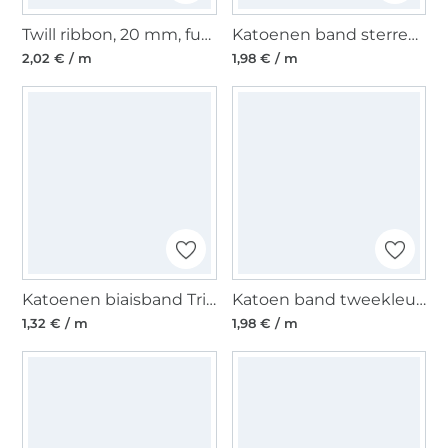
Twill ribbon, 20 mm, fuchsia
Katoenen band sterren, duivenblauw
2,02 € / m
1,98 € / m
Katoenen biaisband Triangle 20mm, groen
Katoen band tweekleurig sterren, petrol
1,32 € / m
1,98 € / m