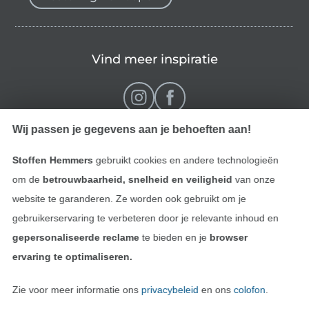
Vind meer inspiratie
Wij passen je gegevens aan je behoeften aan!
Stoffen Hemmers
gebruikt cookies en andere technologieën
om de
betrouwbaarheid, snelheid en veiligheid
van onze
website te garanderen. Ze worden ook gebruikt om je
gebruikerservaring te verbeteren door je relevante inhoud en
Wissel naar de Nederlands
Wissel naar de Fra
Nederlands
Français
gepersonaliseerde reclame
te bieden en je
browser
ervaring te optimaliseren.
Deutsch
Zie voor meer informatie ons
privacybeleid
en ons
colofon
.