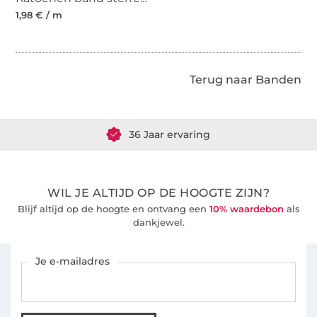
1,98 € / m
Terug naar Banden
Meer dan 1.8 miljoen meter stof klaar voor verzending
36 Jaar ervaring
WIL JE ALTIJD OP DE HOOGTE ZIJN?
Blijf altijd op de hoogte en ontvang een
10% waardebon
als
dankjewel.
Schrijf je in voor de Stoffen Hemmers nieuwsbrief
Je e-mailadres