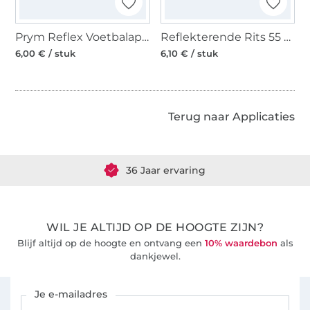
Prym Reflex Voetbalapplicatie, zelfklevend
Reflekterende Rits 55 cm
6,00 € / stuk
6,10 € / stuk
Terug naar Applicaties
Meer dan 1.8 miljoen meter stof klaar voor verzending
36 Jaar ervaring
WIL JE ALTIJD OP DE HOOGTE ZIJN?
Blijf altijd op de hoogte en ontvang een
10% waardebon
als
dankjewel.
Schrijf je in voor de Stoffen Hemmers nieuwsbrief
Je e-mailadres