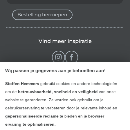
Bestelling herroepen
Vind meer inspiratie
Wij passen je gegevens aan je behoeften aan!
Stoffen Hemmers
gebruikt cookies en andere technologieën
om de
betrouwbaarheid, snelheid en veiligheid
van onze
website te garanderen. Ze worden ook gebruikt om je
gebruikerservaring te verbeteren door je relevante inhoud en
Wissel naar de Nederlands
Wissel naar de Fra
Nederlands
Français
gepersonaliseerde reclame
te bieden en je
browser
ervaring te optimaliseren.