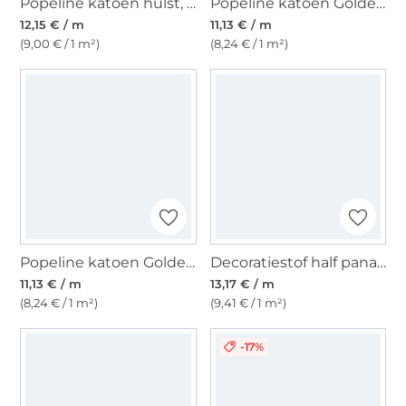
Popeline katoen hulst, donkergroen
Popeline katoen Golden Stars, marineblauw
12,15 € / m
11,13 € / m
(9,00 € / 1 m²)
(8,24 € / 1 m²)
Popeline katoen Golden Stars, donkergroen
Decoratiestof half panama Dog Breed Mix, groen
11,13 € / m
13,17 € / m
(8,24 € / 1 m²)
(9,41 € / 1 m²)
-17%