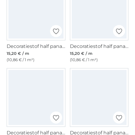
Decoratiestof half panama Joyful Blocks, veelkleurig
Decoratiestof half panama Floral Party, wit
15,20 € / m
15,20 € / m
(10,86 € / 1 m²)
(10,86 € / 1 m²)
Decoratiestof half panama Easter Garden, gebroken wit
Decoratiestof half panama Cats Life, naturel