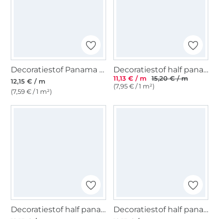
Decoratiestof Panama tulpen, gebroken wit
Decoratiestof half panama tulpen, lichtgroen
11,13 € / m
15,20 € / m
12,15 € / m
(7,95 € / 1 m²)
(7,59 € / 1 m²)
Decoratiestof half panama Flowers, oudroze
Decoratiestof half panama Flowers, beige