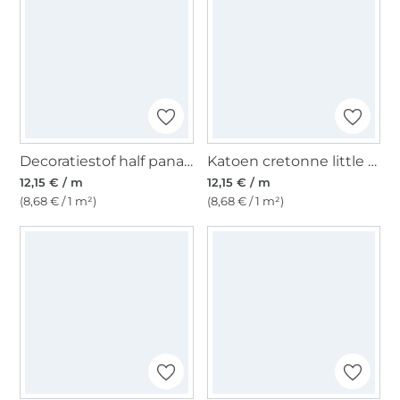
Decoratiestof half panama Big Leaves, groen
Katoen cretonne little bird, gebroken wit
12,15 € / m
12,15 € / m
(8,68 € / 1 m²)
(8,68 € / 1 m²)