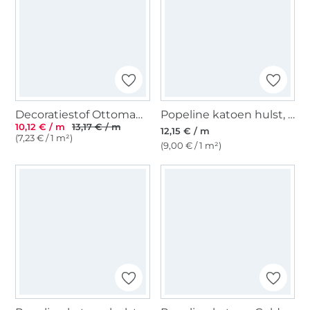
Decoratiestof Ottoman winter reindeer, beige
Popeline katoen hulst, crèmekleurig
10,12 € / m
13,17 € / m
12,15 € / m
(7,23 € / 1 m²)
(9,00 € / 1 m²)