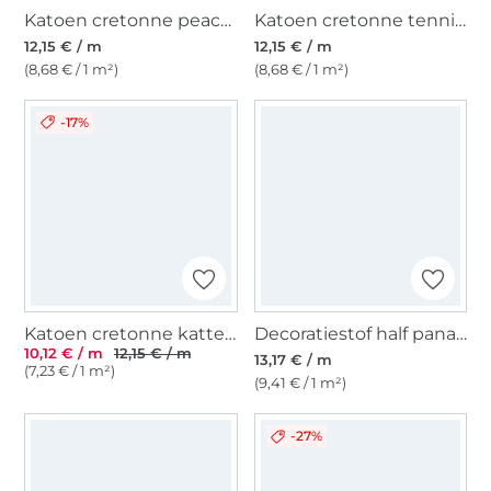
Katoen cretonne peach, gebroken wit
Katoen cretonne tenniskrokodil, oudgroen
12,15 € / m
12,15 € / m
(8,68 € / 1 m²)
(8,68 € / 1 m²)
-17%
Katoen cretonne katten, beige
Decoratiestof half panama Leo Linnenlook, beige
10,12 € / m
12,15 € / m
13,17 € / m
(7,23 € / 1 m²)
(9,41 € / 1 m²)
-27%