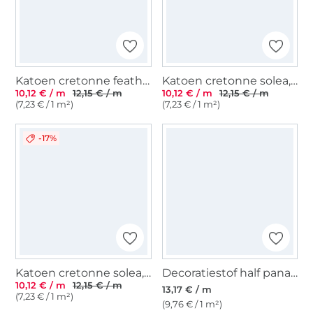
Katoen cretonne feather swirl, oudroze
Katoen cretonne solea, jeansblauw
10,12 € / m
12,15 € / m
10,12 € / m
12,15 € / m
(7,23 € / 1 m²)
(7,23 € / 1 m²)
-17%
Katoen cretonne solea, groen
Decoratiestof half panama Enjoy Parrots, fuchsiaroze
10,12 € / m
12,15 € / m
13,17 € / m
(7,23 € / 1 m²)
(9,76 € / 1 m²)