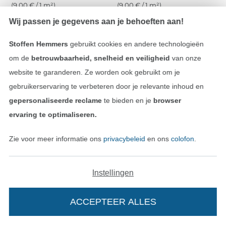
(9,00 € / 1 m²)
(9,00 € / 1 m²)
Wij passen je gegevens aan je behoeften aan!
Stoffen Hemmers
gebruikt cookies en andere technologieën
om de
betrouwbaarheid, snelheid en veiligheid
van onze
website te garanderen. Ze worden ook gebruikt om je
gebruikerservaring te verbeteren door je relevante inhoud en
gepersonaliseerde reclame
te bieden en je
browser
ervaring te optimaliseren.
Popeline katoen Christmas Stars, donkerrood
Popeline katoen Christmas Leaves, donkerrood
Zie voor meer informatie ons
privacybeleid
en ons
colofon
.
12,15 € / m
12,15 € / m
(9,00 € / 1 m²)
(9,00 € / 1 m²)
Instellingen
-17%
ACCEPTEER ALLES