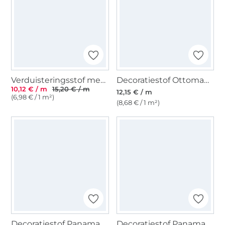
Verduisteringsstof met linnenlook, beige
Decoratiestof Ottoman Floral Elegance, grijs
10,12 € / m
15,20 € / m
12,15 € / m
(6,98 € / 1 m²)
(8,68 € / 1 m²)
Decoratiestof Panama De charme van de oude stad, abrikooskleurig
Decoratiestof Panama Color Mosaic, veelkleurig