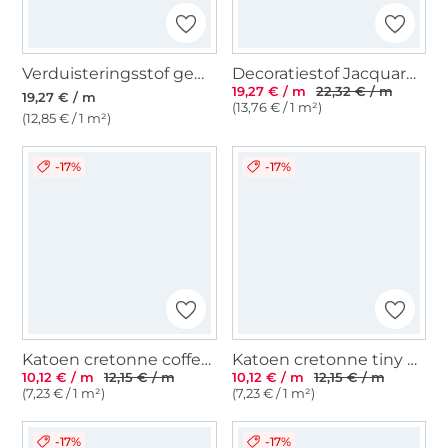
Verduisteringsstof gemêleerd, crèmekleurig
Decoratiestof Jacquard teckel, beige
19,27 € / m
22,32 € / m
19,27 € / m
(13,76 € / 1 m²)
(12,85 € / 1 m²)
-17%
-17%
Katoen cretonne coffee break, gebroken wit
Katoen cretonne tiny bloom, gebroken wit
10,12 € / m
12,15 € / m
10,12 € / m
12,15 € / m
(7,23 € / 1 m²)
(7,23 € / 1 m²)
-17%
-17%