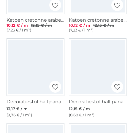
Katoen cretonne arabesque, zwart
Katoen cretonne arabesque, crèmekleurig
10,12 € / m
12,15 € / m
10,12 € / m
12,15 € / m
(7,23 € / 1 m²)
(7,23 € / 1 m²)
Decoratiestof half panama Enjoy Oriental Vintage Flowers, lime
Decoratiestof half panama Magnolia's, vaalgroen
13,17 € / m
12,15 € / m
(9,76 € / 1 m²)
(8,68 € / 1 m²)