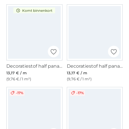
Komt binnenkort
Decoratiestof half panama Enjoy Vintage Paisley, fuchsiaroze
Decoratiestof half panama Enjoy Vintage Plants and Leafs,. lichtfuchsia
13,17 € / m
13,17 € / m
(9,76 € / 1 m²)
(9,76 € / 1 m²)
-17%
-17%