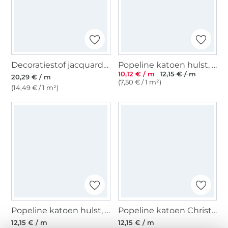
Decoratiestof jacquard bos wintertijd, crèmekleurig
Popeline katoen hulst, marineblauw
10,12 € / m
12,15 € / m
20,29 € / m
(7,50 € / 1 m²)
(14,49 € / 1 m²)
Popeline katoen hulst, donkerrood
Popeline katoen Christmas Stars, donkergroen
12,15 € / m
12,15 € / m