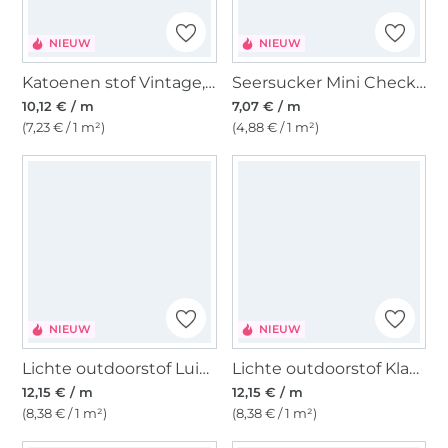
NIEUW
NIEUW
Katoenen stof Vintage, donkergroen
Seersucker Mini Checks, blauw/oudroze
10,12 € / m
7,07 € / m
(7,23 € / 1 m²)
(4,88 € / 1 m²)
NIEUW
NIEUW
Lichte outdoorstof Luipaard Digitaal, gebroken wit
Lichte outdoorstof Klaprozen Digitaal, gebroken wit
12,15 € / m
12,15 € / m
(8,38 € / 1 m²)
(8,38 € / 1 m²)