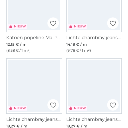
NIEUW
NIEUW
Katoen popeline Ma Petite Fleur, gebroken wit
Lichte chambray jeansstof Denim Flowers
12,15 € / m
14,18 € / m
(8,38 € / 1 m²)
(9,78 € / 1 m²)
NIEUW
NIEUW
Lichte chambray jeansstof Embroidery, camel
Lichte chambray jeansstof Embroidery, donkerrood
19,27 € / m
19,27 € / m