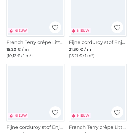
NIEUW
NIEUW
French Terry crêpe Little Leo, zalmroze
Fijne corduroy stof Enjoy mosaic bloom, donkerbruin
15,20 € / m
21,30 € / m
(10,13 € / 1 m²)
(15,21 € / 1 m²)
NIEUW
NIEUW
Fijne corduroy stof Enjoy autumn vibes, donkerbruin
French Terry crêpe Little Leo, blauwpaars