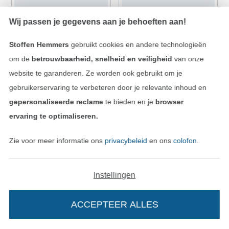
Wij passen je gegevens aan je behoeften aan!
NIEUW
NIEUW
Stoffen Hemmers
gebruikt cookies en andere technologieën
Viscose twill brushed leaves, magenta
Teddy pluche Flower Power
om de
betrouwbaarheid, snelheid en veiligheid
van onze
15,20 € / m
19,27 € / m
website te garanderen. Ze worden ook gebruikt om je
(10,48 € / 1 m²)
(12,43 € / 1 m²)
gebruikerservaring te verbeteren door je relevante inhoud en
gepersonaliseerde reclame
te bieden en je
browser
ervaring te optimaliseren.
Zie voor meer informatie ons
privacybeleid
en ons
colofon
.
Instellingen
NIEUW
NIEUW
ACCEPTEER ALLES
Teddy pluche Cute Hearts, beige
Viscose twill waves, bessenkleurig
19,27 € / m
15,20 € / m
(12,43 € / 1 m²)
(10,48 € / 1 m²)