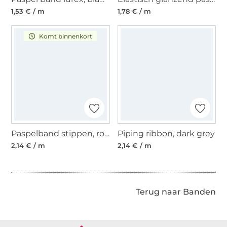
1,53 € / m
1,78 € / m
Komt binnenkort
Paspelband stippen, rood / wit
Piping ribbon, dark grey
2,14 € / m
2,14 € / m
Terug naar Banden
Meer dan 1.8 miljoen meter stof klaar voor verzending
36 Jaar ervaring