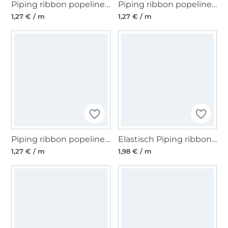
Piping ribbon popeline, zandkleurig
Piping ribbon popeline, licht olijfgroen
1,27 € / m
1,27 € / m
Piping ribbon popeline, donkerroze
Elastisch Piping ribbon, red
1,27 € / m
1,98 € / m