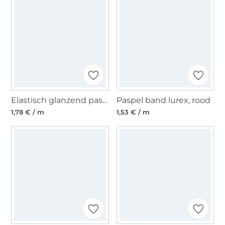
Elastisch glanzend paspelband, bordeauxrood 10 mm
Paspel band lurex, rood
1,78 € / m
1,53 € / m