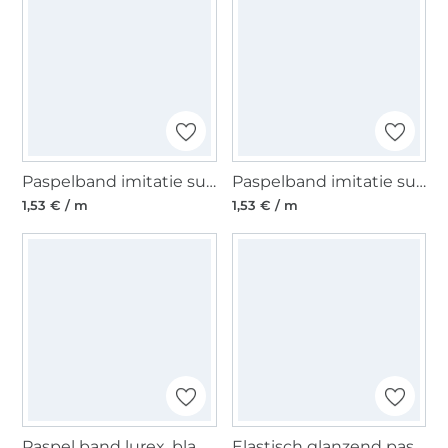
Paspelband imitatie suède, beige
Paspelband imitatie suède, zwart
1,53 € / m
1,53 € / m
Paspel band lurex, blauw
Elastisch glanzend paspelband, rood 10 mm