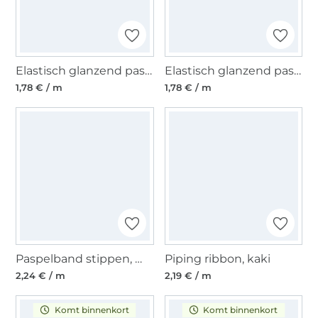
Elastisch glanzend paspelband, roze 10 mm
Elastisch glanzend paspelband, mintgroen 10 mm
1,78 € / m
1,78 € / m
Paspelband stippen, marineblauw / wit
Piping ribbon, kaki
2,24 € / m
2,19 € / m
Komt binnenkort
Komt binnenkort