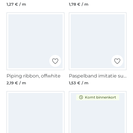
1,27 € / m
1,78 € / m
Piping ribbon, offwhite
Paspelband imitatie suède, donkerbruin
2,19 € / m
1,53 € / m
Komt binnenkort