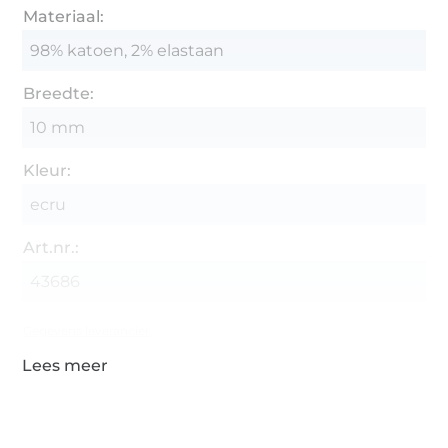
Materiaal:
98% katoen, 2% elastaan
Breedte:
10 mm
Kleur:
ecru
Art.nr.:
43686
Gegevens leverancier
Meer dan 1.8 miljoen meter stof klaar voor verzending