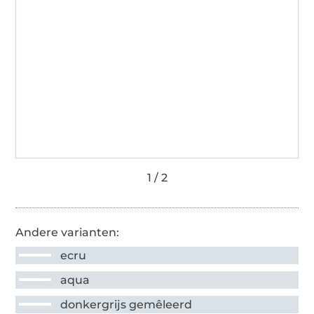
Andere varianten:
ecru
aqua
donkergrijs gemêleerd