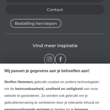
Contact
Bestelling herroepen
Vind meer inspiratie
Wij passen je gegevens aan je behoeften aan!
Stoffen Hemmers
gebruikt cookies en andere technologieën
om de
betrouwbaarheid, snelheid en veiligheid
van onze
website te garanderen. Ze worden ook gebruikt om je
gebruikerservaring te verbeteren door je relevante inhoud en
Wissel naar de Nederlands
Wissel naar de Fra
Nederlands
Français
gepersonaliseerde reclame
te bieden en je
browser