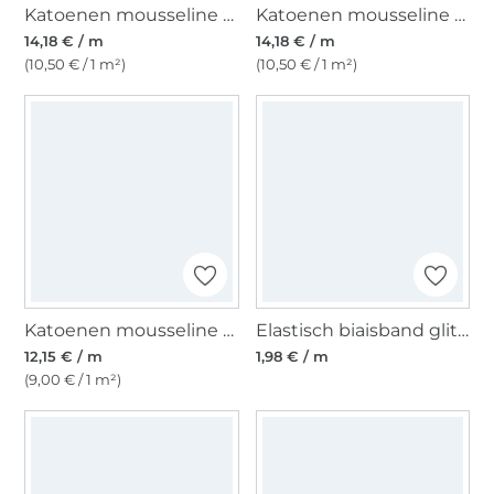
Katoenen mousseline double gauze glitter, lichtgrijs
Katoenen mousseline double gauze glitter, bessenkleurig
14,18 € / m
14,18 € / m
(10,50 € / 1 m²)
(10,50 € / 1 m²)
Katoenen mousseline double gauze golden dots, pastelblauw
Elastisch biaisband glitter, mintgroen
12,15 € / m
1,98 € / m
(9,00 € / 1 m²)