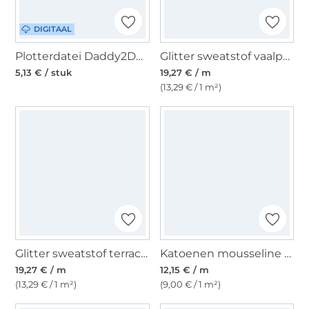
DIGITAAL
Plotterdatei Daddy2Design Das Leben glitzert, duits
Glitter sweatstof vaalpaars gemêleerd
5,13 € / stuk
19,27 € / m
(13,29 € / 1 m²)
Glitter sweatstof terracotta gemêleerd
Katoenen mousseline double gauze golden dots, antracietgrijs
19,27 € / m
12,15 € / m
(13,29 € / 1 m²)
(9,00 € / 1 m²)