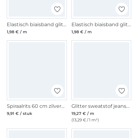
Elastisch biaisband glitter, wit
Elastisch biaisband glitter, zandkleurig
1,98 € / m
1,98 € / m
Spiraalrits 60 cm zilverkleurig
Glitter sweatstof jeansblauw
9,91 € / stuk
19,27 € / m
(13,29 € / 1 m²)