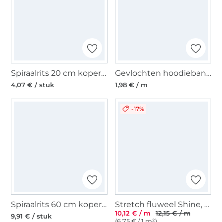
Spiraalrits 20 cm koperkleurig
Gevlochten hoodieband glitter, zwart
4,07 € / stuk
1,98 € / m
-17%
Spiraalrits 60 cm koperkleurig
Stretch fluweel Shine, donkergroen
10,12 € / m
12,15 € / m
9,91 € / stuk
(6,75 € / 1 m²)