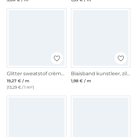
Glitter sweatstof crèmekleurig gemêleerd
Biaisband kunstleer, zilverkleurig
19,27 € / m
1,98 € / m
(13,29 € / 1 m²)