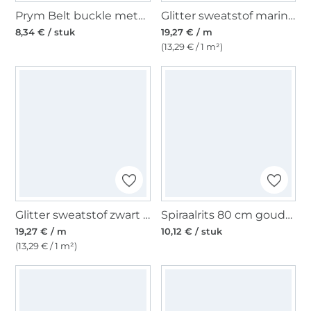
Prym Belt buckle metal 30 mm, zilverkleurig-mat
Glitter sweatstof marineblauw gemêleerd
8,34 € / stuk
19,27 € / m
(13,29 € / 1 m²)
Glitter sweatstof zwart gemêleerd
Spiraalrits 80 cm goudkleurig
19,27 € / m
10,12 € / stuk
(13,29 € / 1 m²)