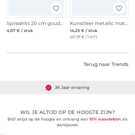
Spiraalrits 20 cm goudkleurig
Kunstleer metallic mat donkergrijs, strook 66 x 45 cm
4,07 € / stuk
14,23 € / stuk
(47,91 € / 1 m²)
Terug naar Trends
Meer dan 1.8 miljoen meter stof klaar voor verzending
36 Jaar ervaring
WIL JE ALTIJD OP DE HOOGTE ZIJN?
Blijf altijd op de hoogte en ontvang een
10% waardebon
als
dankjewel.