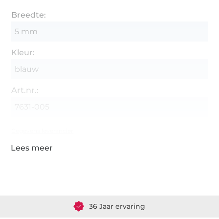
Breedte:
5 mm
Kleur:
blauw
Art.nr.:
7631-005
Gegevens leverancier
Meer dan 1.8 miljoen meter stof klaar voor verzending
36 Jaar ervaring