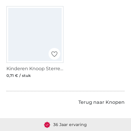
Kinderen Knoop Sterren, donkergroen
0,71 € / stuk
Meer dan 1.8 miljoen meter stof klaar voor verzending
Terug naar Knopen
36 Jaar ervaring