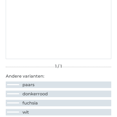
Andere varianten:
paars
donkerrood
fuchsia
wit