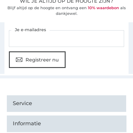
WIL JE ALTIJD OP DE HOOGTE ZIJN?
Blijf altijd op de hoogte en ontvang een
10% waardebon
als
dankjewel.
Schrijf je in voor de Stoffen Hemmers nieuwsbrief
Je e-mailadres
Registreer nu
Service
Informatie