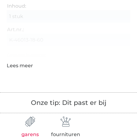
Inhoud:
1 stuk
Art.nr.:
K-46013-18-60
Gegevens leverancier
Onze tip: Dit past er bij
garens
fournituren