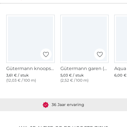
Gütermann knoopsgatgaren (800) wit
Gütermann garen (800) wit
3,61 € / stuk
5,03 € / stuk
6,00 €
(12,03 € / 100 m)
(2,52 € / 100 m)
Meer dan 1.8 miljoen meter stof klaar voor verzending
36 Jaar ervaring