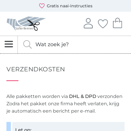
Opent een nieuw venster
Je kunt bij ons betalen met de volgende betaalmethoden:
Onze transporteurs zijn: DHL en DPD
s naai-instructies
Gr
Stoffen Hemmers – stoffen, naaipatronen & naaiaccessoi
Log in op je account
Je hebt geen i
Je hebt 
Aanmelden
Jouw favo
Je 
Zoeken naar stoffen, fournituren en naaipatrone
Vul hier je zoekterm in.
VERZENDKOSTEN
Alle pakketten worden via
DHL & DPD
verzonden
Zodra het pakket onze firma heeft verlaten, krijg
je automatisch een bericht per e-mail.
Let op: