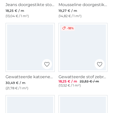
Jeans doorgestikte stof, donkerblauw
Mousseline doorgestikte stof Doubleface Wildside Flowers, lichtfuchsia
18,25 € / m
19,27 € / m
(13,04 € / 1 m²)
(14,82 € / 1 m²)
-18%
Gewatteerde katoenen stof batik denim Fibre Mood, blauw
Gewatteerde stof zebra, crèmekleurig
18,25 € / m
22,32 € / m
30,49 € / m
(13,52 € / 1 m²)
(21,78 € / 1 m²)