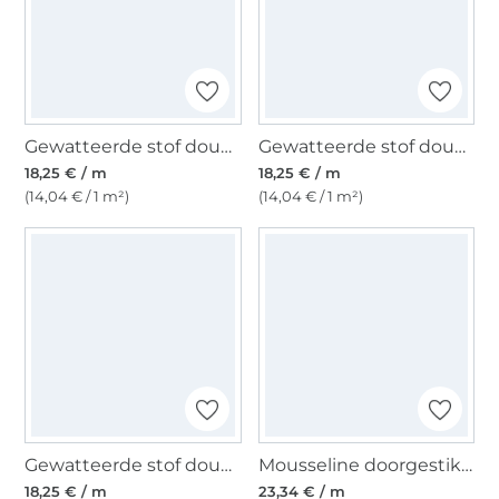
Gewatteerde stof doubleface Enjoy Oriental Garden, greige
Gewatteerde stof doubleface Enjoy Autumn Twig, greige
18,25 € / m
18,25 € / m
(14,04 € / 1 m²)
(14,04 € / 1 m²)
Gewatteerde stof doubleface Enjoy Copper Coast Vintage Flowers, cognac
Mousseline doorgestikte stof , licht olijfgroen
18,25 € / m
23,34 € / m