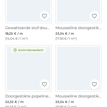
Gewatteerde stof doubleface Enjoy Copper Coast Orient Flowers, roze
Mousseline doorgestikte stof , oudroze
18,25 € / m
23,34 € / m
(14,04 € / 1 m²)
(17,95 € / 1 m²)
Komt binnenkort
Doorgestikte popeline stof Paisley, blauw
Mousseline doorgestikte stof , naturel
22,32 € / m
23,34 € / m
(16,53 € / 1 m²)
(17,95 € / 1 m²)