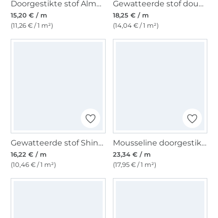
Doorgestikte stof Alma, donkerblauw
Gewatteerde stof doubleface Enjoy Bright Horizon Sweet Flowers, lichtfuchsia
15,20 € / m
18,25 € / m
(11,26 € / 1 m²)
(14,04 € / 1 m²)
Gewatteerde stof Shine, zilverkleurig
Mousseline doorgestikte stof , jeansblauw
16,22 € / m
23,34 € / m
(10,46 € / 1 m²)
(17,95 € / 1 m²)