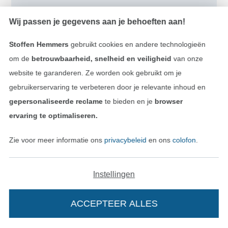
Wij passen je gegevens aan je behoeften aan!
Stoffen Hemmers
gebruikt cookies en andere technologieën
om de
betrouwbaarheid, snelheid en veiligheid
van onze
website te garanderen. Ze worden ook gebruikt om je
Bij het naaien van gewatteerde stof zorgt de
gelijkmatige stikstructuur voor het typische
gebruikerservaring te verbeteren door je relevante inhoud en
ruit- of golfpatroon – ideaal voor jassen, dekens
gepersonaliseerde reclame
te bieden en je
browser
en tassen.
ervaring te optimaliseren.
Zie voor meer informatie ons
privacybeleid
en ons
colofon
.
Instellingen
ACCEPTEER ALLES
Nice to know