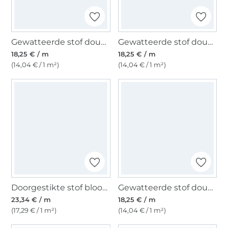
Gewatteerde stof doubleface Enjoy Copper Coast Circle Flowers, donkerblauw
Gewatteerde stof doubleface Enjoy Bright Horizon big flowers, lichtfuchsia
18,25 € / m
18,25 € / m
(14,04 € / 1 m²)
(14,04 € / 1 m²)
Doorgestikte stof bloom, roze
Gewatteerde stof doubleface Enjoy Ocean Bloom, marineblauw
23,34 € / m
18,25 € / m
(17,29 € / 1 m²)
(14,04 € / 1 m²)