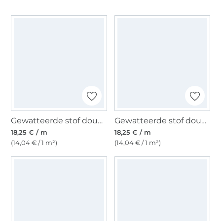
Gewatteerde stof doubleface Enjoy Bright Horizon leo love, lichtfuchsia
Gewatteerde stof doubleface Enjoy Ocean Breeze, marineblauw
18,25 € / m
18,25 € / m
(14,04 € / 1 m²)
(14,04 € / 1 m²)