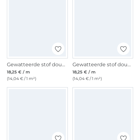
Gewatteerde stof doubleface Enjoy Bright Horizon Elephants, lichtfuchsia
Gewatteerde stof doubleface Enjoy Sorbet Beach Flowers & Stripes, geel
18,25 € / m
18,25 € / m
(14,04 € / 1 m²)
(14,04 € / 1 m²)