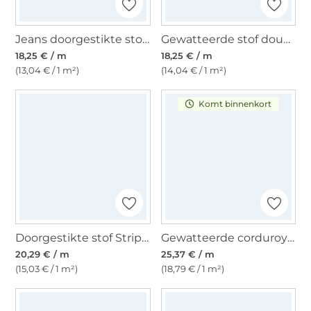
Jeans doorgestikte stof, lichtblauw
Gewatteerde stof doubleface Enjoy Sorbet Beach Abstract Flowers, geel
18,25 € / m
18,25 € / m
(13,04 € / 1 m²)
(14,04 € / 1 m²)
Komt binnenkort
Doorgestikte stof Stripes, camel
Gewatteerde corduroy stof, donkergroen
20,29 € / m
25,37 € / m
(15,03 € / 1 m²)
(18,79 € / 1 m²)