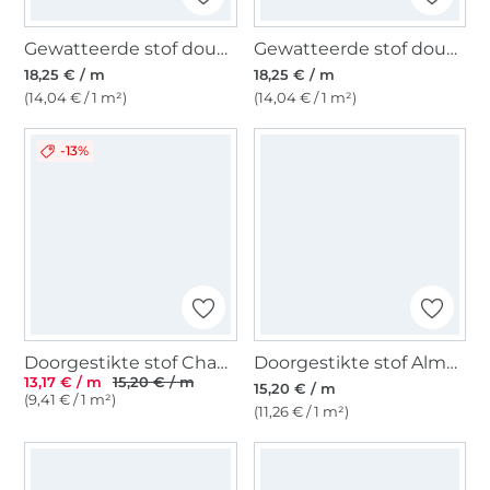
Gewatteerde stof doubleface Enjoy Copper Coast Ethnic Flowers, wit
Gewatteerde stof doubleface Enjoy Copper Coast Ethnic Flowers, bordeauxrood
18,25 € / m
18,25 € / m
(14,04 € / 1 m²)
(14,04 € / 1 m²)
-13%
Doorgestikte stof Chambray, jeansblauw
Doorgestikte stof Alma, zwart
13,17 € / m
15,20 € / m
15,20 € / m
(9,41 € / 1 m²)
(11,26 € / 1 m²)