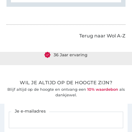
Meer dan 1.8 miljoen meter stof klaar voor verzending
Terug naar Wol A-Z
36 Jaar ervaring
WIL JE ALTIJD OP DE HOOGTE ZIJN?
Blijf altijd op de hoogte en ontvang een
10% waardebon
als
dankjewel.
Schrijf je in voor de Stoffen Hemmers nieuwsbrief
Je e-mailadres