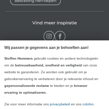
Bestelling herroepen
Vind meer inspiratie
Wij passen je gegevens aan je behoeften aan!
Stoffen Hemmers
gebruikt cookies en andere technologieën
om de
betrouwbaarheid, snelheid en veiligheid
van onze
website te garanderen. Ze worden ook gebruikt om je
gebruikerservaring te verbeteren door je relevante inhoud en
Wissel naar de Nederlands
Wissel naar de Fra
Nederlands
Français
gepersonaliseerde reclame
te bieden en je
browser
ervaring te optimaliseren.
Deutsch
Zie voor meer informatie ons
privacybeleid
en ons
colofon
.