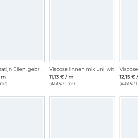
Viscose satijn Ellen, gebroken wit
Viscose linnen mix uni, wit
/ m
11,13 € / m
12,15 € 
1 m²)
(8,18 € / 1 m²)
(8,38 € / 