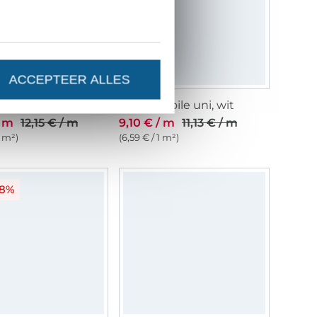
ACCEPTEER ALLES
 stof Charlie, blauw
Viscose voile uni, wit
/ m
12,15 € / m
9,10 € / m
11,13 € / m
1 m²)
(6,59 € / 1 m²)
28%