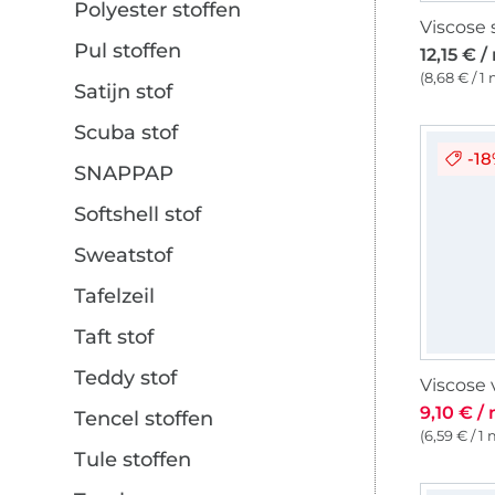
Polyester stoffen
Pul stoffen
12,15 € /
(8,68 € / 1
Satijn stof
Scuba stof
-1
SNAPPAP
Softshell stof
Sweatstof
Tafelzeil
Taft stof
Teddy stof
Viscose 
9,10 € /
Tencel stoffen
(6,59 € / 1 
Tule stoffen