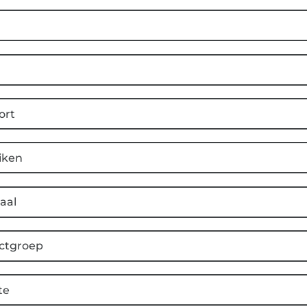
ort
iken
aal
ctgroep
te