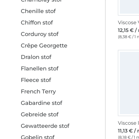
Chenille stof
Chiffon stof
12,15 € /
Corduroy stof
(8,38 € / 1 
Crêpe Georgette
Dralon stof
Flanellen stof
Fleece stof
French Terry
Gabardine stof
Gebreide stof
Gewatteerde stof
11,13 € /
Gobelin stof
(8,18 € / 1 