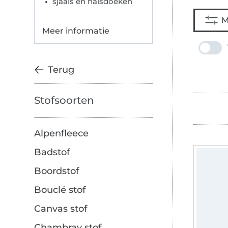
sjaals en halsdoeken
M
Meer informatie
Terug
Stofsoorten
Alpenfleece
Badstof
Boordstof
Bouclé stof
Canvas stof
Chambray stof