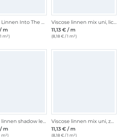
Viscose Linnen Into The Trees, bordeauxrood
Viscose linnen mix uni, lichtbeige melange
 / m
11,13 € / m
 1 m²)
(8,18 € / 1 m²)
Viscose linnen shadow leaves, naturel
Viscose linnen mix uni, zwart
 / m
11,13 € / m
 1 m²)
(8,18 € / 1 m²)