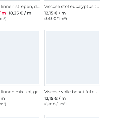
Viscose linnen strepen, donkergroen
Viscose stof eucalyptus takken, licht pastelgroen
/ m
18,25 € / m
12,15 € / m
1 m²)
(8,68 € / 1 m²)
Viscose linnen mix uni, grijsblauw
Viscose voile beautiful eukclyptus, zwart
/ m
12,15 € / m
1 m²)
(8,38 € / 1 m²)