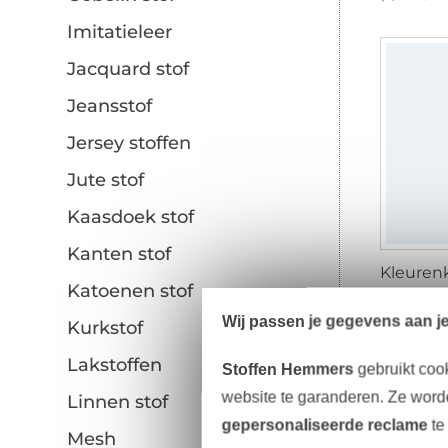
Imitatieleer
Jacquard stof
Jeansstof
Jersey stoffen
Jute stof
Kaasdoek stof
Kanten stof
Katoenen stof
8,08 € /
Wij passen je gegevens aan j
Kurkstof
Lakstoffen
Stoffen Hemmers
gebruikt coo
website te garanderen. Ze worde
Linnen stof
gepersonaliseerde reclame
te
Mesh