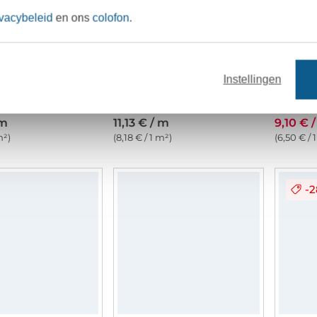
ivacybeleid
en ons
colofon
.
Instellingen
Viscose linnen mix uni, grijsgroen
Viscose linnen mix uni, marineblauw
Viscose
 m
11,13 € / m
9,10 € 
m²)
(8,18 € / 1 m²)
(6,50 € / 
-