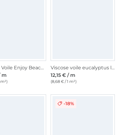
Viscose Voile Enjoy Beach Palms, roze
Viscose voile eucalyptus leaves, wit
/ m
12,15 € / m
1 m²)
(8,68 € / 1 m²)
-18%