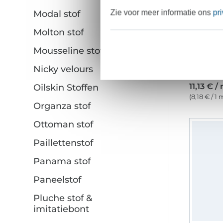
Zie voor meer informatie ons
pr
Modal stof
Molton stof
Mousseline stof
Nicky velours
11,13 € /
Oilskin Stoffen
(8,18 € / 1 
Organza stof
Ottoman stof
Paillettenstof
Panama stof
Paneelstof
Pluche stof &
imitatiebont