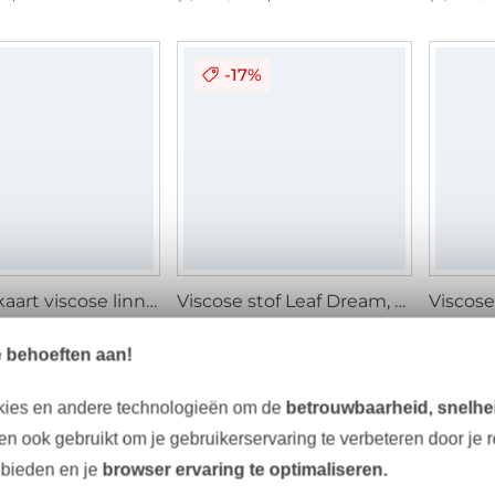
-17%
Kleurenkaart viscose linnen mix
Viscose stof Leaf Dream, marineblauw
Viscose
 stuk
10,12 € / m
12,15 € / m
11,13 € 
(7,50 € / 1 m²)
(8,56 € / 
e behoeften aan!
kies en andere technologieën om de
betrouwbaarheid, snelhei
-
n ook gebruikt om je gebruikerservaring te verbeteren door je 
 bieden en je
browser ervaring te optimaliseren.