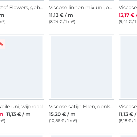
Viscose stof Flowers, gebroken wit
Viscose linnen mix uni, oudpetrol
 m
11,13 € / m
13,17 € 
 m²)
(8,24 € / 1 m²)
(9,41 € / 
8%
voile uni, wijnrood
Viscose satijn Ellen, donkerbruin
 m
11,13 € / m
15,20 € / m
11,13 € 
m²)
(10,86 € / 1 m²)
(8,18 € / 