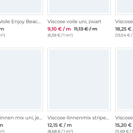
Viscose Voile Enjoy Beach Ethnic Leaves, petrol
Viscose voile uni, zwart
 m
9,10 € / m
11,13 € / m
18,25 €
m²)
(6,59 € / 1 m²)
(13,04 € /
Viscose linnen mix uni, jeansblauw
Viscose-linnenmix stripes, crèmekleurig
 m
12,15 € / m
15,20 €
m²)
(8,68 € / 1 m²)
(11,69 € /