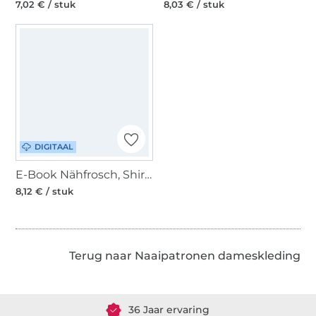
7,02 € / stuk
8,03 € / stuk
DIGITAAL
E-Book Nähfrosch, Shirt Sayang Damen, duits
8,12 € / stuk
Terug naar Naaipatronen dameskleding
Meer dan 1.8 miljoen meter stof klaar voor verzending
36 Jaar ervaring