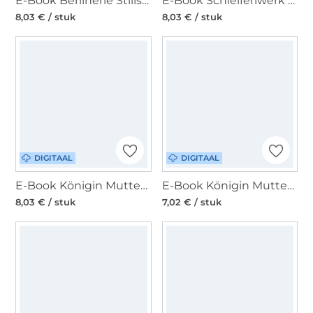
E-Book Berlinerie Stillshirt Multi-Mama-Shirt, Duits
E-Book Schleiferlwerk Shirt Damen Girly Sweater Umstandsversion, duits
8,03 € / stuk
8,03 € / stuk
DIGITAAL
DIGITAAL
E-Book Königin Mutter Umstandsshirt Mathilde, duits
E-Book Königin Mutter Umstandsshorts India, duits
8,03 € / stuk
7,02 € / stuk