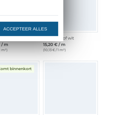
ACCEPTEER ALLES
Functionele jersey Albstoffe Hamburger Liebe Fire Circles, fuchsia
Badpakstof wit
 / m
15,20 € / m
 1 m²)
(10,13 € / 1 m²)
omt binnenkort