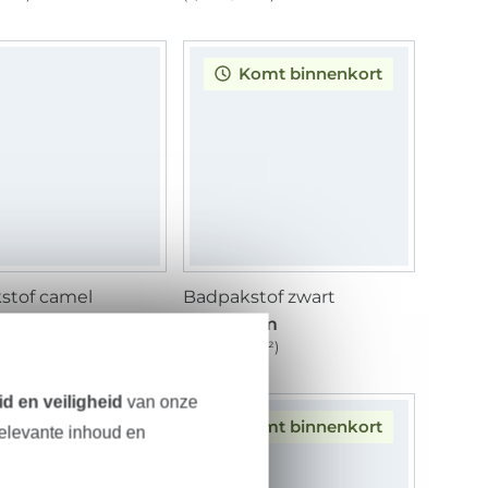
Komt binnenkort
stof camel
Badpakstof zwart
 / m
15,20 € / m
 1 m²)
(10,13 € / 1 m²)
d en veiligheid
van onze
Komt binnenkort
relevante inhoud en