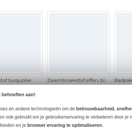
tof turquoise
Zwembroekstof effen, blauwpetrol
Badpak
/ m
12,15 € / m
15,20 €
 m²)
(8,10 € / 1 m²)
(10,13 € /
e behoeften aan!
kies en andere technologieën om de
betrouwbaarheid, snelhei
n ook gebruikt om je gebruikerservaring te verbeteren door je 
 bieden en je
browser ervaring te optimaliseren.