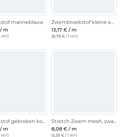
stof marineblauw
Zwembroekstof kleine eenden, marineblauw
 / m
13,17 € / m
 1 m²)
(8,78 € / 1 m²)
Badpakstof gebroken koningsblauw
Stretch Zwem mesh, zwart
 / m
8,08 € / m
 1 m²)
(5,39 € / 1 m²)