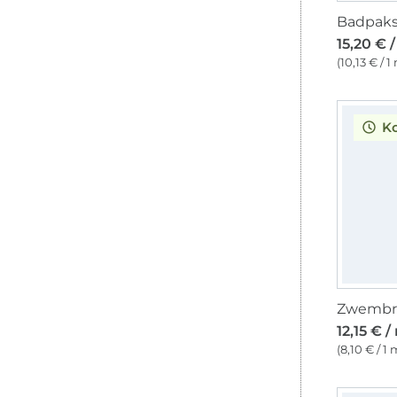
15,20 € 
(10,13 € / 1
K
12,15 € /
(8,10 € / 1 