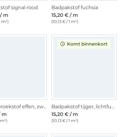
tof signal rood
Badpakstof fuchsia
 / m
15,20 € / m
 1 m²)
(10,13 € / 1 m²)
Komt binnenkort
Zwembroekstof effen, zwart
Badpakstof tijger, lichtfuchsia
/ m
15,20 € / m
1 m²)
(10,13 € / 1 m²)