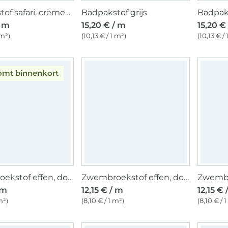
Badpakstof safari, crèmekleurig
Badpakstof grijs
Badpaks
/ m
15,20 € / m
15,20 €
 m²)
(10,13 € / 1 m²)
(10,13 € /
omt binnenkort
Zwembroekstof effen, donkerblauw
Zwembroekstof effen, donkergroen
 m
12,15 € / m
12,15 € 
m²)
(8,10 € / 1 m²)
(8,10 € / 