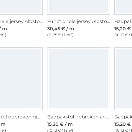
Functionele jersey Albstoffe Hamburger Liebe Active Wear Rainbow Circles, zwart
Functionele jersey Albstoffe Hamburger Liebe Botanical Herbs, zwart
Badpak
/ m
30,45 € / m
15,20 €
 m²)
(21,75 € / 1 m²)
(10,13 € /
Badpakstof gebroken gipswit
Badpakstof gebroken antracietgrijs
/ m
15,20 € / m
15,20 €
 m²)
(10,13 € / 1 m²)
(10,13 € /