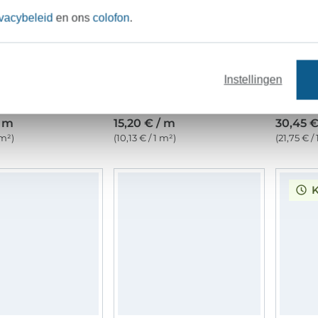
ivacybeleid
en ons
colofon
.
Instellingen
Badpakstof animal print, bruin
Badpakstof neonfuchsia
/ m
15,20 € / m
30,45 €
 m²)
(10,13 € / 1 m²)
(21,75 € /
K