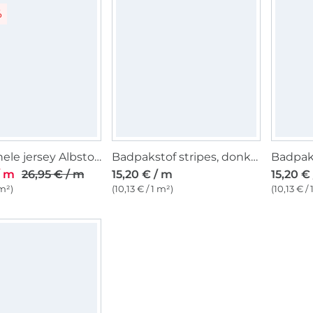
%
Functionele jersey Albstoffe Hamburger Liebe Active Wear Wild Hearts Leo, caramel
Badpakstof stripes, donkerpetrol
/ m
26,95 € / m
15,20 € / m
15,20 €
 m²)
(10,13 € / 1 m²)
(10,13 € /