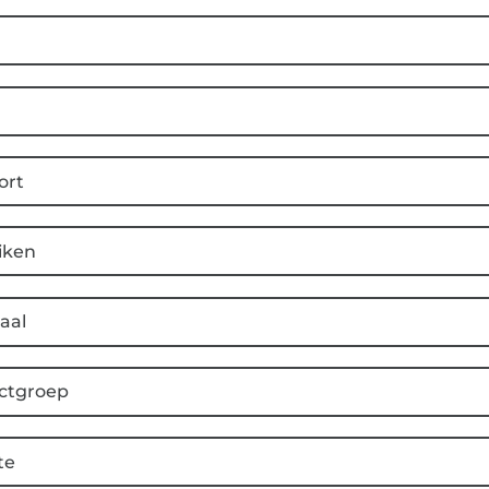
ort
iken
aal
ctgroep
te