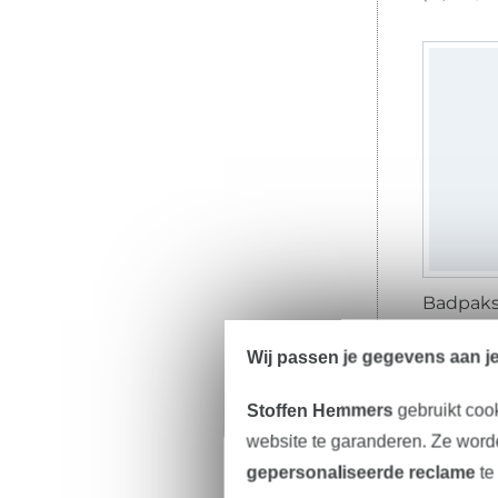
Badpaks
15,20 € 
(10,13 € / 1
Wij passen je gegevens aan j
Stoffen Hemmers
gebruikt coo
website te garanderen. Ze worde
gepersonaliseerde reclame
te