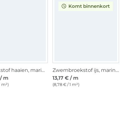
Komt binnenkort
Badpakstof haaien, marineblauw
Zwembroekstof ijs, marineblauw
 / m
13,17 € / m
 1 m²)
(8,78 € / 1 m²)