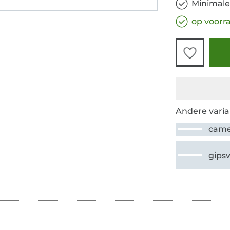
Minimale
op voorr
Andere varia
came
gips