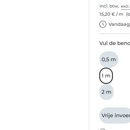
incl. btw,
excl
15,20 € / m
(b
Vandaag b
Vul de beno
0,5 m
1 m
2 m
Vrije invoe