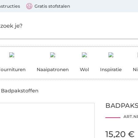
aar de hoofdinhoud gaan
Ga verder met zoek
 Visa, Mastercard, PayPal, iDeal, Vooruitbetaling via b
nstructies
Gratis stofstalen
res
Fournituren
Naaipatronen
Wol
Inspiratie
N
Badpakstoffen
BADPAKS
ART.NR
15,20 €