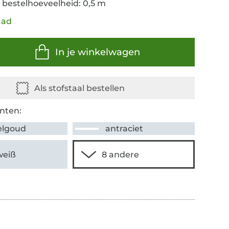
 bestelhoeveelheid: 0,5 m
aad
In je winkelwagen
nten:
lgoud
antraciet
weiß