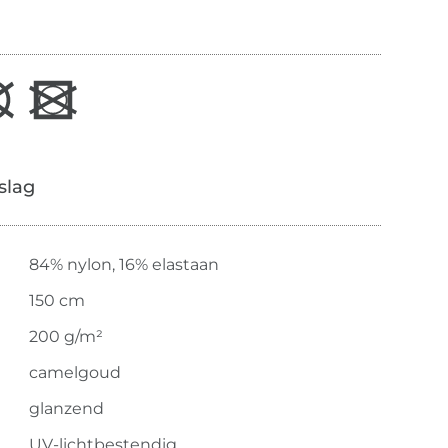
slag
84% nylon, 16% elastaan
150 cm
200 g/m²
camelgoud
glanzend
UV-lichtbestendig