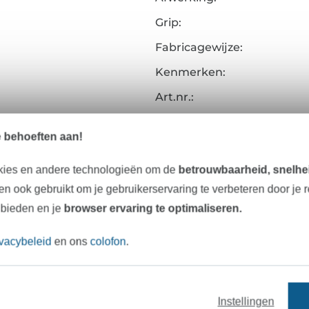
Grip:
Fabricagewijze:
Kenmerken:
Art.nr.:
Gegevens leverancier
e behoeften aan!
kies en andere technologieën om de
betrouwbaarheid, snelhei
n ook gebruikt om je gebruikerservaring te verbeteren door je 
Onze tip: Dit past er bij
 bieden en je
browser ervaring te optimaliseren.
ivacybeleid
en ons
colofon
.
Instellingen