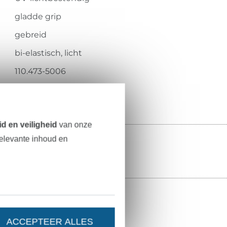
gladde grip
gebreid
bi-elastisch, licht
110.473-5006
d en veiligheid
van onze
relevante inhoud en
ACCEPTEER ALLES