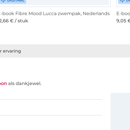
DIGITAAL
D
-book Fibre Mood Lucca zwempak, Nederlands
2,66 € / stuk
9,05 €
r ervaring
bon
als dankjewel.