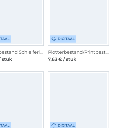
ITAAL
DIGITAAL
Plotterbestand Schleiferlwerk Leo Heart, Duits
Plotterbestand/Printbestand beemybear Merry Snailmas, Duits
/ stuk
7,63 € / stuk
ITAAL
DIGITAAL