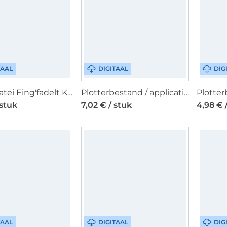
TAAL
DIGITAAL
DIG
Plotterdatei Eing'fadelt Kolibri, duits
Plotterbestand / applicatiesjabloon Schleiferlwerk Letter League, Duits
 stuk
7,02 € / stuk
4,98 € 
TAAL
DIGITAAL
DIG