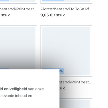
Plotterbestand/Printbestand beemybear Neujahrsrezept, Duits
Plotterbestand MiToSa Pferdeliebe, Duits
/ stuk
9,05 € / stuk
ITAAL
DIGITAAL
Plotterbestand beemybear Tierisch cool, Duits
Plotterbestand/Printbestand beemybear Glücksrezept, Duits
/ stuk
4,58 € / stuk
d en veiligheid
van onze
relevante inhoud en