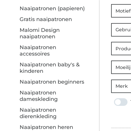
Naaipatronen (papieren)
Motief
Gratis naaipatronen
Gebru
Malomi Design
naaipatronen
Naaipatronen
Produ
accessoires
Naaipatronen baby's &
Moeili
kinderen
Naaipatronen beginners
Merk
Naaipatronen
dameskleding
Naaipatronen
dierenkleding
Naaipatronen heren