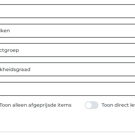
iken
ctgroep
jkheidsgraad
Toon alleen afgeprijsde items
Toon direct l