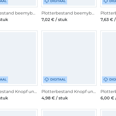
TAAL
DIGITAAL
DIG
Plotterbestand beemybear Weekend Vibes, Duits
Plotterbestand beemybear Zum Abschied, Duits
 stuk
7,02 € / stuk
7,63 € 
TAAL
DIGITAAL
DIG
Plotterbestand Knopf und Nadel Kleiner Drache, Duits
Plotterbestand Knopf und Nadel Tasche mit Wildblumen 3er Set, Duits
 stuk
4,98 € / stuk
6,00 € 