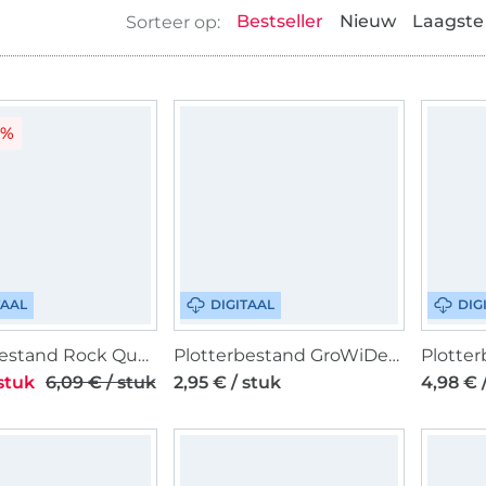
Bestseller
Nieuw
Laagste 
0%
TAAL
DIGITAAL
DIG
Plotterbestand Rock Queen Mohnblumen, Duits
Plotterbestand GroWiDesign Oster Geschenk Anhänger, Duits
 stuk
6,09 € / stuk
2,95 € / stuk
4,98 € 