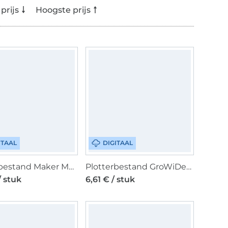
prijs
Hoogste prijs
ITAAL
DIGITAAL
Plotterbestand Maker Mauz Geburtstagskarte, Duits
Plotterbestand GroWiDesign Katzen Baukasten, Duits
/ stuk
6,61 € / stuk