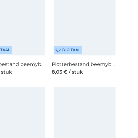
ITAAL
DIGITAAL
Plotterbestand beemybear Affirmationen Kids, Duits
Plotterbestand beemybear Bierdurst, Duits
/ stuk
8,03 € / stuk