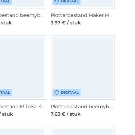
ITAAL
DIGITAAL
Plotterbestand beemybear Zitronenduft, Duits
Plotterbestand Maker Mauz Boho Mandala, Duits
/ stuk
3,97 € / stuk
ITAAL
DIGITAAL
Plotterbestand MiToSa-Kreativ Sound Bunny Family, Duits
Plotterbestand beemybear Taschenfieber 2, Duits
/ stuk
7,63 € / stuk