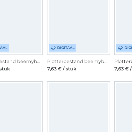
TAAL
DIGITAAL
DIG
Plotterbestand beemybear Time for coffee, Duits
Plotterbestand beemybear Time for tea, Duits
 stuk
7,63 € / stuk
7,63 € 