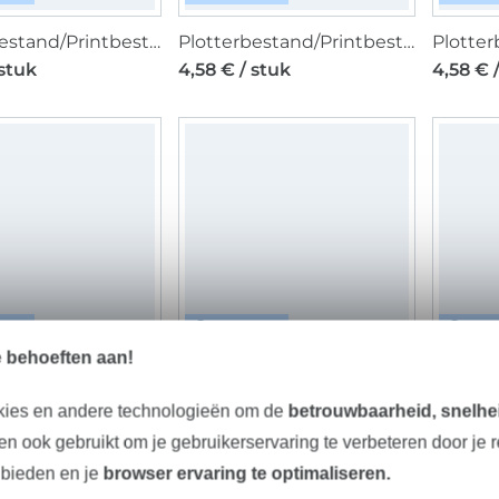
Plotterbestand/Printbestand beemybear Winterrezept, Duits
Plotterbestand/Printbestand beemybear Weihnachtsrezept, Duits
 stuk
4,58 € / stuk
4,58 € 
TAAL
DIGITAAL
DIG
e behoeften aan!
Plotterbestand MiToSa-Queen & King of Hearts, Duits
Plotterbestand/Knipbestand beemybear Tüte voller Liebe, Duits
 stuk
7,63 € / stuk
7,63 € 
kies en andere technologieën om de
betrouwbaarheid, snelhei
n ook gebruikt om je gebruikerservaring te verbeteren door je 
 bieden en je
browser ervaring te optimaliseren.