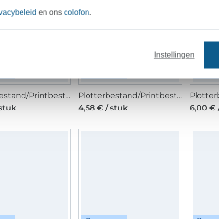
ivacybeleid
en ons
colofon
.
Instellingen
TAAL
DIGITAAL
DIG
Plotterbestand/Printbestand beemybear Freundschaftsrezept, Duits
Plotterbestand/Printbestand beemybear Familienrezept, Duits
 stuk
4,58 € / stuk
6,00 € 