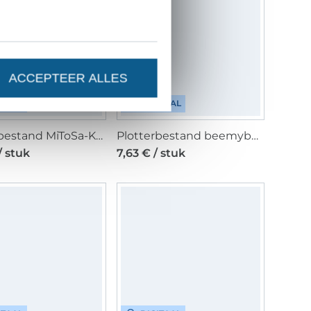
ACCEPTEER ALLES
ITAAL
DIGITAAL
Plotterbestand MiToSa-Kreativ Lemon Squeezy, Duits
Plotterbestand beemybear Freundschaft, Duits
/ stuk
7,63 € / stuk