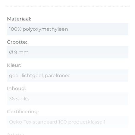
Materiaal:
100% polyoxymethyleen
Grootte:
Ø 9 mm
Kleur:
geel, lichtgeel, parelmoer
Inhoud:
36 stuks
Certificering:
Oeko-Tex standaard 100 productklasse 1
Art.nr.: