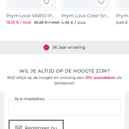
Prym Love VARIO-Pliers
Prym Love Color Snaps Mini Tool Set
18,25 € / stuk
20,23 € / stuk
4,98 € / stuk
5,49 € 
Meer dan 1.8 miljoen meter stof klaar voor verzending
36 Jaar ervaring
WIL JE ALTIJD OP DE HOOGTE ZIJN?
Blijf altijd op de hoogte en ontvang een
10% waardebon
als
dankjewel.
Schrijf je in voor de Stoffen Hemmers nieuwsbrief
Je e-mailadres
Registreer nu