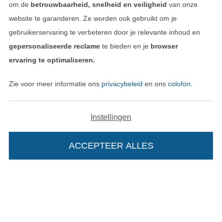
om de
betrouwbaarheid, snelheid en veiligheid
van onze
website te garanderen. Ze worden ook gebruikt om je
Vind meer inspiratie
gebruikerservaring te verbeteren door je relevante inhoud en
gepersonaliseerde reclame
te bieden en je
browser
ervaring te optimaliseren.
Zie voor meer informatie ons
privacybeleid
en ons
colofon
.
Instellingen
ACCEPTEER ALLES
Wissel naar de Nederlands
Wissel naar de Fra
Nederlands
Français
Deutsch