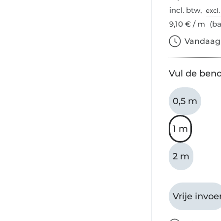
incl. btw,
excl
9,10 € / m
(ba
Vandaag b
Vul de beno
0,5 m
1 m
2 m
Vrije invoe