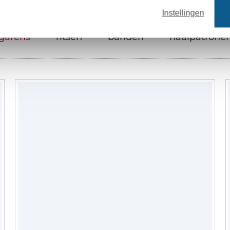
Instellingen
garens
ritsen
banden
naaipatrone