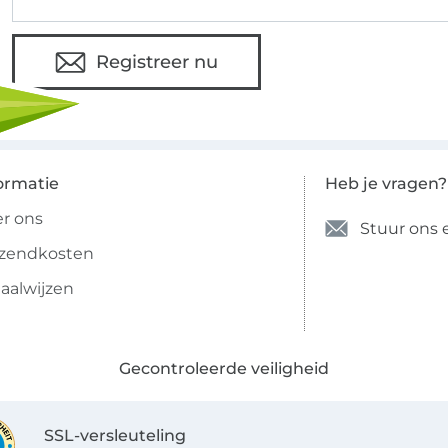
Registreer nu
ormatie
Heb je vragen?
r ons
Stuur ons 
rzendkosten
aalwijzen
Gecontroleerde veiligheid
SSL-versleuteling