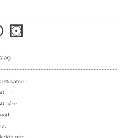
slag
00% katoen
50 cm
30 g/m²
wart
at
ladde grip