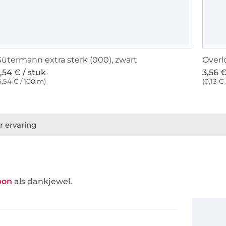
ütermann extra sterk (000), zwart
Overl
,54 € / stuk
3,56 €
5,54 € / 100 m)
(0,13 €
r ervaring
bon
als dankjewel.