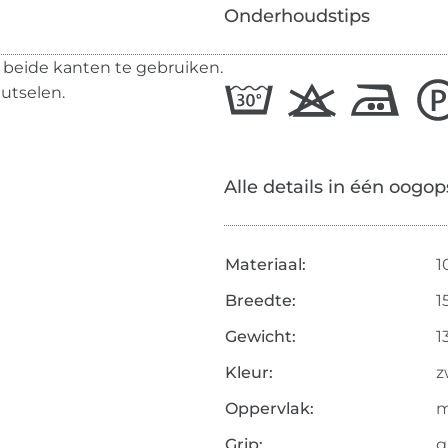
Onderhoudstips
an beide kanten te gebruiken.
nutselen.
Alle details in één oogop
Materiaal:
1
Breedte:
1
Gewicht:
1
Kleur:
z
Oppervlak:
m
Grip:
g