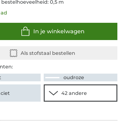
 bestelhoeveelheid: 0,5 m
aad
In je winkelwagen
nten:
t
oudroze
ciet