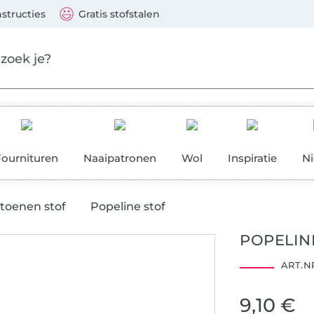
aar de hoofdinhoud gaan
Ga verder met zoek
 Visa, Mastercard, PayPal, iDeal, Vooruitbetaling via b
nstructies
Gratis stofstalen
res
Fournituren
Naaipatronen
Wol
Inspiratie
N
toenen stof
Popeline stof
POPELIN
ART.NR
1501004
Centexbel
9,10 €