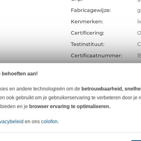
Fabricagewijze:
g
Kenmerken:
l
Certificering:
O
Testinstituut:
C
Certificaatnummer:
1
Art.nr.:
6
e behoeften aan!
Gegevens leverancier
kies en andere technologieën om de
betrouwbaarheid, snelhei
n ook gebruikt om je gebruikerservaring te verbeteren door je 
 bieden en je
browser ervaring te optimaliseren.
Onze tip: Dit past er bij
ivacybeleid
en ons
colofon
.