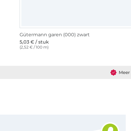
Gütermann garen (000) zwart
5,03 € / stuk
(2,52 € / 100 m)
Meer 
Schrijf je in voor de Stoffen Hemmers nieuwsbrief