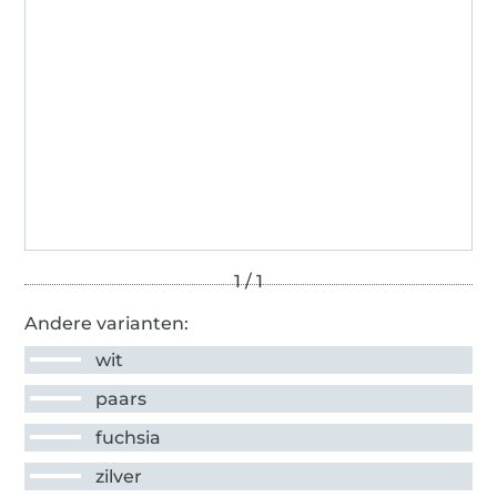
Andere varianten:
wit
paars
fuchsia
zilver