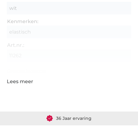
wit
Kenmerken:
elastisch
Art.nr.:
11262
Gegevens leverancier
Meer dan 1.8 miljoen meter stof klaar voor verzending
36 Jaar ervaring