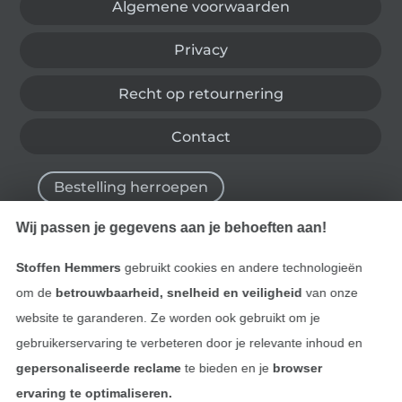
Algemene voorwaarden
Privacy
Recht op retournering
Contact
Bestelling herroepen
Wij passen je gegevens aan je behoeften aan!
Vind meer inspiratie
Stoffen Hemmers
gebruikt cookies en andere technologieën
om de
betrouwbaarheid, snelheid en veiligheid
van onze
website te garanderen. Ze worden ook gebruikt om je
gebruikerservaring te verbeteren door je relevante inhoud en
gepersonaliseerde reclame
te bieden en je
browser
ervaring te optimaliseren.