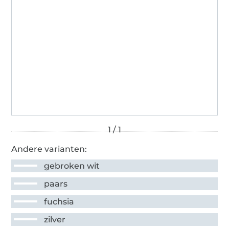
Andere varianten:
gebroken wit
paars
fuchsia
zilver