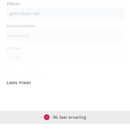
Kleur:
gebroken wit
Kenmerken:
elastisch
Art.nr.:
11263
Gegevens leverancier
Meer dan 1.8 miljoen meter stof klaar voor verzending
36 Jaar ervaring