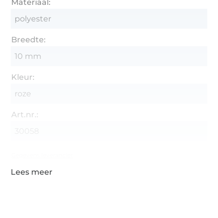
Materiaal:
polyester
Breedte:
10 mm
Kleur:
roze
Art.nr.:
30058
Gegevens leverancier
Meer dan 1.8 miljoen meter stof klaar voor verzending